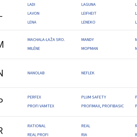
LADI
LAGUNA
L
L
LAVON
LEIFHEIT
L
LENA
LENEKO
MACHALA-LAŽA SRO.
MANDY
M
MILÉNE
MOPMAN
N
NANOLAB
NEFLEK
PERFEX
PLUM SAFETY
P
PROFI VAMTEX
PROFIMAX, PROFIBASIC
RATIONAL
REAL
R
REAL PROFI
RIA
R