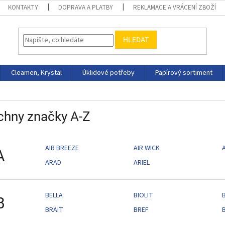
KONTAKTY
DOPRAVA A PLATBY
REKLAMACE A VRÁCENÍ ZBOŽÍ
HLEDAT
Cleamen, Krystal
Úklidové potřeby
Papírový sortiment
chny značky A-Z
AIR BREEZE
AIR WICK
A
ARAD
ARIEL
BELLA
BIOLIT
B
BRAIT
BREF