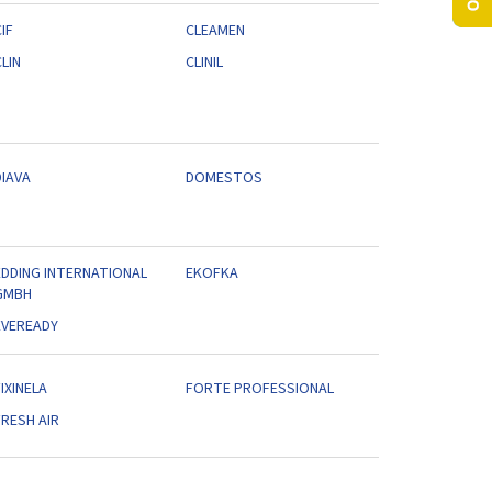
IF
CLEAMEN
LIN
CLINIL
DIAVA
DOMESTOS
EDDING INTERNATIONAL
EKOFKA
GMBH
EVEREADY
IXINELA
FORTE PROFESSIONAL
FRESH AIR