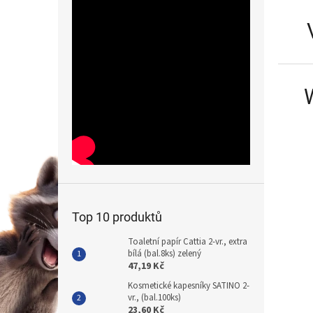
Top 10 produktů
Toaletní papír Cattia 2-vr., extra
bílá (bal.8ks) zelený
47,19 Kč
Kosmetické kapesníky SATINO 2-
vr., (bal.100ks)
23,60 Kč