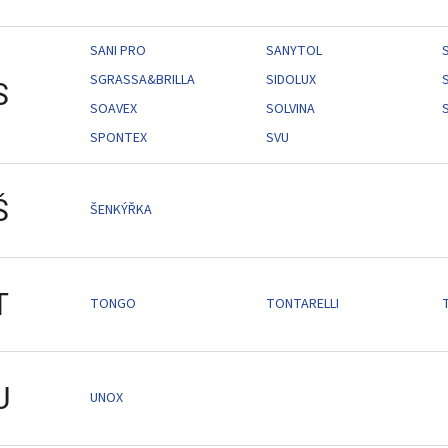
SANI PRO
SANYTOL
SGRASSA&BRILLA
SIDOLUX
S
SOAVEX
SOLVINA
SPONTEX
SVU
Š
ŠENKÝŘKA
T
TONGO
TONTARELLI
U
UNOX