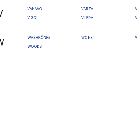
VAKAVO
VARTA
V
VIGO!
VILEDA
WASHKÖNIG
WC NET
W
W
WOODS