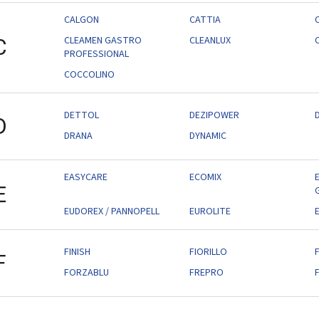
CALGON
CATTIA
C
CLEAMEN GASTRO
CLEANLUX
C
C
PROFESSIONAL
COCCOLINO
DETTOL
DEZIPOWER
D
DRANA
DYNAMIC
EASYCARE
ECOMIX
E
EUDOREX / PANNOPELL
EUROLITE
FINISH
FIORILLO
F
F
FORZABLU
FREPRO