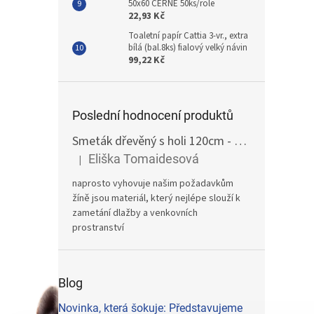
50x60 ČERNÉ 50ks/role
22,93 Kč
Toaletní papír Cattia 3-vr., extra
bílá (bal.8ks) fialový velký návin
99,22 Kč
Poslední hodnocení produktů
Smeták dřevěný s holi 120cm - žíně
Eliška Tomaidesová
|
Hodnocení produktu je 5 z 5 hvězdiček.
naprosto vyhovuje našim požadavkům
žíně jsou materiál, který nejlépe slouží k
zametání dlažby a venkovních
prostranství
Blog
Novinka, která šokuje: Představujeme