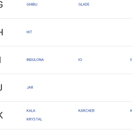
G
GHIBLI
GLADE
H
HIT
I
INDULONA
IO
J
JAR
KALA
KÄRCHER
K
KRYSTAL