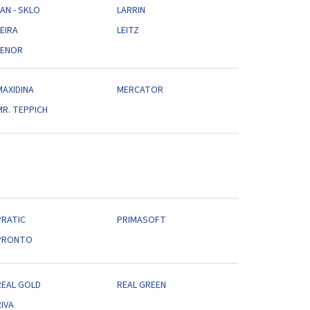
AN - SKLO
LARRIN
EIRA
LEITZ
LENOR
MAXIDINA
MERCATOR
MR. TEPPICH
PRATIC
PRIMASOFT
PRONTO
REAL GOLD
REAL GREEN
IVA