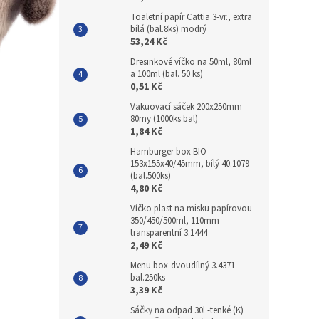
Toaletní papír Cattia 3-vr., extra
bílá (bal.8ks) modrý
53,24 Kč
Dresinkové víčko na 50ml, 80ml
a 100ml (bal. 50 ks)
0,51 Kč
Vakuovací sáček 200x250mm
80my (1000ks bal)
1,84 Kč
Hamburger box BIO
153x155x40/45mm, bílý 40.1079
(bal.500ks)
4,80 Kč
Víčko plast na misku papírovou
350/450/500ml, 110mm
transparentní 3.1444
2,49 Kč
Menu box-dvoudílný 3.4371
bal.250ks
3,39 Kč
Sáčky na odpad 30l -tenké (K)