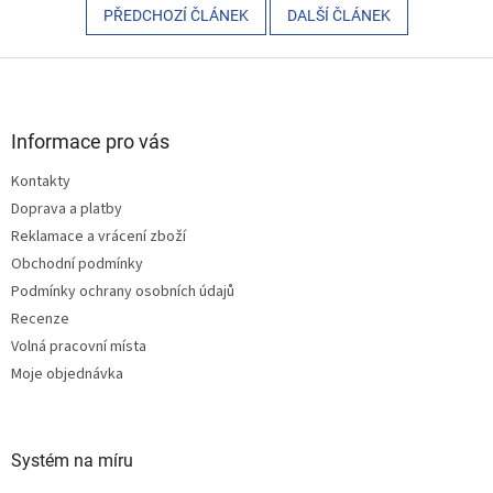
PŘEDCHOZÍ ČLÁNEK
DALŠÍ ČLÁNEK
Z
á
p
a
Informace pro vás
t
Kontakty
í
Doprava a platby
Reklamace a vrácení zboží
Obchodní podmínky
Podmínky ochrany osobních údajů
Recenze
Volná pracovní místa
Moje objednávka
Systém na míru