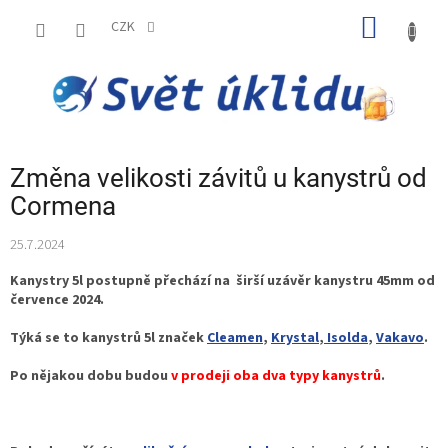
Přejít
NÁKUP
na
CZK
obsah
KOŠÍK
Změna velikosti závitů u kanystrů od
Cormena
25.7.2024
Kanystry 5l
postupně přechází na širší uzávěr kanystru 45mm od
července 2024.
Týká se to kanystrů 5l značek
Cleamen
,
Krystal
,
Isolda
,
Vakavo
.
Po nějakou dobu budou
v prodeji oba dva typy kanystrů
.