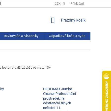
OBCHODNÍ PODMÍNKY
PODMÍNKY OCHRANY OSOBNÍCH ÚDAJŮ
CZK
Přihlášení
NÁKUPNÍ
Prázdný košík
KOŠÍK
Dávkovače a zásobníky
Odpadkové koše a pytle
Eco produ
na beton a další zátěžové materiály.
ahy
PROFIMAX Jumbo
Cleaner Profesionální
prostředek na
odstranění silných
nečistot 1 L