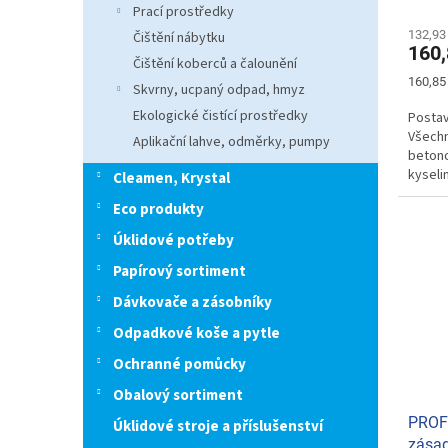
Prací prostředky
132,93
Čištění nábytku
160,
Čištění koberců a čalounění
Měrná
160,85 
Skvrny, ucpaný odpad, hmyz
cena:
Ekologické čistící prostředky
Postav
Všechn
Aplikační lahve, odměrky, pumpy
betono
kyseli
Cleamen, Krystal
Eco produkty
Úklidové potřeby
Papírový sortiment
Dávkovače a zásobníky
Odpadkové koše a pytle
Ochranné pomůcky
Obalový sortiment
PROFI
Úklidové stroje a příslušenství
zásad