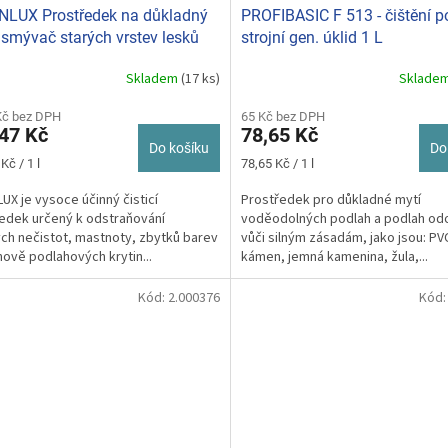
LUX Prostředek na důkladný
PROFIBASIC F 513 - čištění p
, smývač starých vrstev lesků
strojní gen. úklid 1 L
dlahy 750ml
Skladem
(17 ks)
Sklade
Kč bez DPH
65 Kč bez DPH
47 Kč
78,65 Kč
Do košíku
Do
Měrná
Kč / 1 l
78,65 Kč / 1 l
cena:
UX je vysoce účinný čisticí
Prostředek pro důkladné mytí
edek určený k odstraňování
voděodolných podlah a podlah od
ch nečistot, mastnoty, zbytků barev
vůči silným zásadám, jako jsou: PV
nově podlahových krytin...
kámen, jemná kamenina, žula,...
Kód:
2.000376
Kód