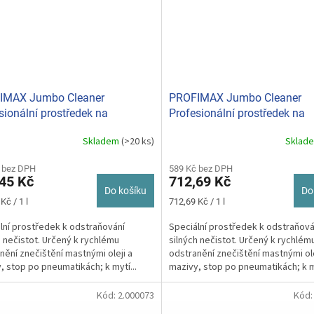
IMAX Jumbo Cleaner
PROFIMAX Jumbo Cleaner
sionální prostředek na
Profesionální prostředek na
anění silných nečistot 1 L
odstranění silných nečistot 5
Skladem
(>20 ks)
Sklad
 bez DPH
589 Kč bez DPH
45 Kč
712,69 Kč
Do košíku
Do
Měrná
Kč / 1 l
712,69 Kč / 1 l
cena:
lní prostředek k odstraňování
Speciální prostředek k odstraňová
h nečistot. Určený k rychlému
silných nečistot. Určený k rychlém
nění znečištění mastnými oleji a
odstranění znečištění mastnými ole
, stop po pneumatikách; k mytí...
mazivy, stop po pneumatikách; k my
Kód:
2.000073
Kód