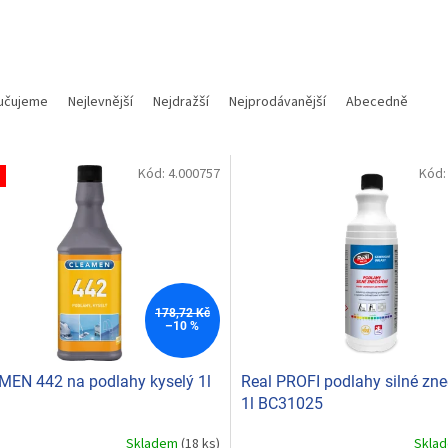
učujeme
Nejlevnější
Nejdražší
Nejprodávanější
Abecedně
Kód:
4.000757
Kód
178,72 Kč
–10 %
EN 442 na podlahy kyselý 1l
Real PROFI podlahy silné zne
1l BC31025
Skladem
(18 ks)
Skla