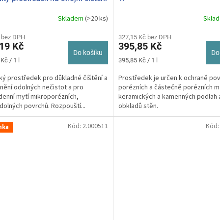
y 1 L
Skladem
(>20 ks)
Skla
 bez DPH
327,15 Kč bez DPH
19 Kč
395,85 Kč
Do košíku
Do
Měrná
Kč / 1 l
395,85 Kč / 1 l
cena:
cký prostředek pro důkladné čištění a
Prostředek je určen k ochraně po
nění odolných nečistot a pro
porézních a částečně porézních ma
enní mytí mikroporézních,
keramických a kamenných podlah 
olných povrchů. Rozpouští...
obkladů stěn.
Kód:
2.000511
Kód
nka