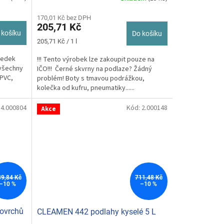
hodnocení
produktu
170,01 Kč bez DPH
205,71 Kč
je
 košíku
Do košíku
5,0
Měrná
205,71 Kč / 1 l
z
cena:
5
ředek
!!! Tento výrobek lze zakoupit pouze na
hvězdiček.
 všechny
IČO!!! Černé skvrny na podlaze? Žádný
 PVC,
problém! Boty s tmavou podrážkou,
kolečka od kufru, pneumatiky......
:
4.000804
Kód:
2.000148
Akce
39,84 Kč
711,48 Kč
–10 %
–10 %
ovrchů
CLEAMEN 442 podlahy kyselé 5 L