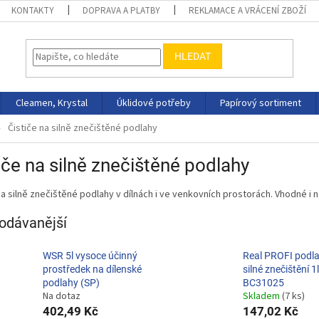
KONTAKTY
DOPRAVA A PLATBY
REKLAMACE A VRÁCENÍ ZBOŽÍ
HLEDAT
Cleamen, Krystal
Úklidové potřeby
Papírový sortiment
Čističe na silně znečištěné podlahy
iče na silně znečištěné podlahy
na silně znečištěné podlahy v dílnách i ve venkovních prostorách. Vhodné i 
odávanější
WSR 5l vysoce účinný
Real PROFI podl
prostředek na dílenské
silné znečištění 1l
podlahy (SP)
BC31025
Na dotaz
Skladem
(7 ks)
402,49 Kč
147,02 Kč