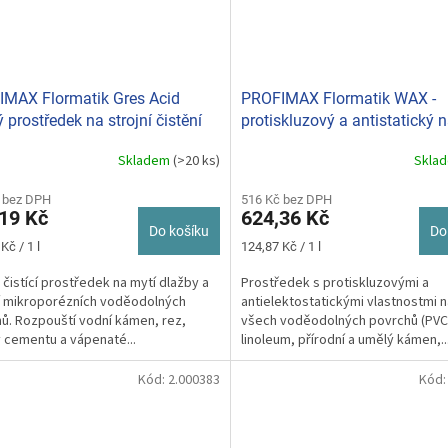
MAX Flormatik Gres Acid
PROFIMAX Flormatik WAX -
ý prostředek na strojní čistění
protiskluzový a antistatický 
y 1 L
strojní čistění podlah 5 L
Skladem
(>20 ks)
Skla
 bez DPH
516 Kč bez DPH
19 Kč
624,36 Kč
Do košíku
Do
Měrná
Kč / 1 l
124,87 Kč / 1 l
cena:
 čistící prostředek na mytí dlažby a
Prostředek s protiskluzovými a
í mikroporézních voděodolných
antielektostatickými vlastnostmi n
ů. Rozpouští vodní kámen, rez,
všech voděodolných povrchů (PVC
 cementu a vápenaté...
linoleum, přírodní a umělý kámen,..
Kód:
2.000383
Kód