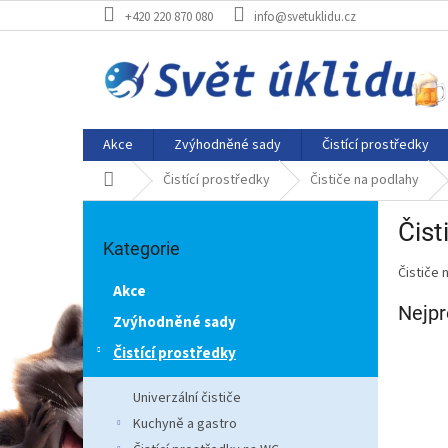
Přejít
+420 220 870 080
info@svetuklidu.cz
na
obsah
Akce
Zvýhodněné sady
Čistící prostředky
Domů
Čistící prostředky
Čističe na podlahy
P
Čist
Přeskočit
o
kategorie
Kategorie
s
Čističe 
t
Akce
r
Nejpr
a
Zvýhodněné sady
n
Čistící prostředky
n
í
Univerzální čističe
p
Kuchyně a gastro
a