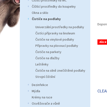
Čistící prostředky na WC
n
e
Čištící prostředky do koupelny
l
Okna a sklo
Ř
Čističe na podlahy
a
Dopor
Univerzální prostředky na podlahy
z
Čistíci přípravky na linoleum
e
V
n
Čističe na vinylové podlahy
Akce
ý
í
Přípravky na plovoucí podlahy
p
p
Čističe na parkety
i
r
Čističe na dlažby
s
o
Leštěnky
p
d
r
Čističe na silně znečištěné podlahy
u
o
k
Strojní čištění
d
t
Dezinfekce
u
ů
CLEAM
Mýdla
k
t
Krémy na ruce
ů
Osvěžovače a vůně