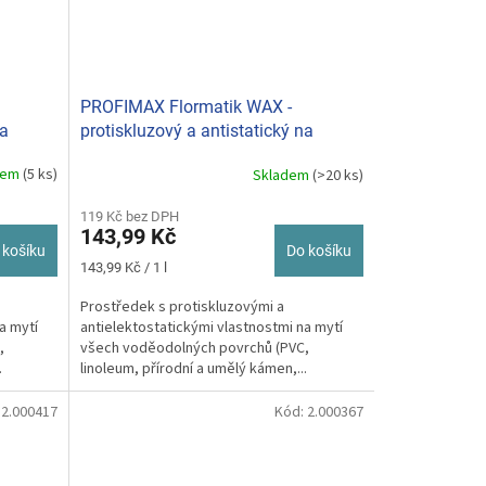
PROFIMAX Flormatik WAX -
na
protiskluzový a antistatický na
strojní čistění podlah 1 L
dem
(5 ks)
Skladem
(>20 ks)
119 Kč bez DPH
143,99 Kč
 košíku
Do košíku
Měrná
143,99 Kč / 1 l
cena:
Prostředek s protiskluzovými a
a mytí
antielektostatickými vlastnostmi na mytí
,
všech voděodolných povrchů (PVC,
.
linoleum, přírodní a umělý kámen,...
:
2.000417
Kód:
2.000367