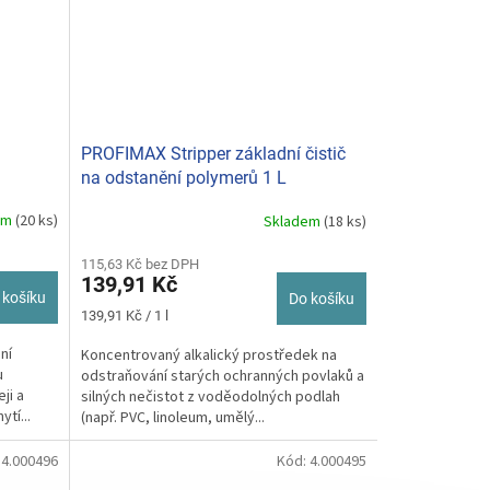
PROFIMAX Stripper základní čistič
na odstanění polymerů 1 L
 L
em
(20 ks)
Skladem
(18 ks)
115,63 Kč bez DPH
139,91 Kč
 košíku
Do košíku
Měrná
139,91 Kč / 1 l
cena:
ní
Koncentrovaný alkalický prostředek na
u
odstraňování starých ochranných povlaků a
ji a
silných nečistot z voděodolných podlah
tí...
(např. PVC, linoleum, umělý...
:
4.000496
Kód:
4.000495