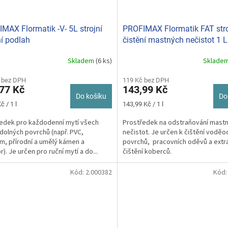
MAX Flormatik -V- 5L strojní
PROFIMAX Flormatik FAT stro
ní podlah
čistění mastných nečistot 1 L
Skladem
(6 ks)
Sklade
 bez DPH
119 Kč bez DPH
77 Kč
143,99 Kč
Do košíku
Do
Měrná
č / 1 l
143,99 Kč / 1 l
cena:
edek pro každodenní mytí všech
Prostředek na odstraňování mast
olných povrchů (např. PVC,
nečistot. Je určen k čištění vodě
um, přírodní a umělý kámen a
povrchů, pracovních oděvů a extr
). Je určen pro ruční mytí a do...
čištění koberců.
Kód:
2.000382
Kód