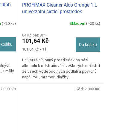
odlah
PROFIMAX Cleaner Alco Orange 1 L
univerzální čistící prostředek
m
(>20 ks)
Skladem
(>20 ks)
84 Kč bez DPH
101,64 Kč
 košíku
Do košíku
Měrná
101,64 Kč / 1 l
cena:
Univerzální vonný prostředek na bázi
olných
alkoholu k odstraňování veškerých nečistot
C, umělý
ze všech voděodolných podlah a povrchů
např. PVC, mramor, dlažby,...
:
2.000379
Kód:
2.000380