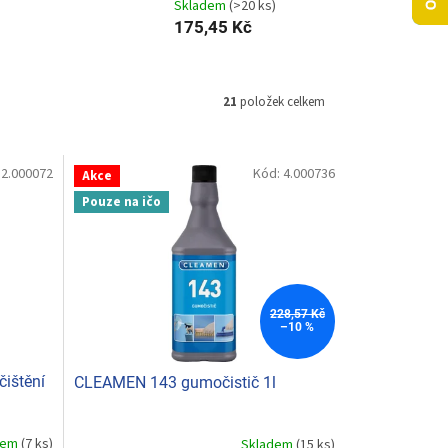
Skladem
(>20 ks)
175,45 Kč
21
položek celkem
:
2.000072
Kód:
4.000736
Akce
Pouze na ičo
228,57 Kč
–10 %
čištění
CLEAMEN 143 gumočistič 1l
dem
(7 ks)
Skladem
(15 ks)
Průměrné