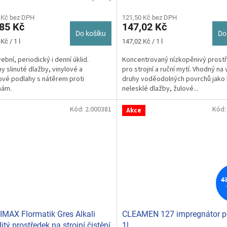
 Kč bez DPH
121,50 Kč bez DPH
85 Kč
147,02 Kč
Do košíku
Do
Měrná
Kč / 1 l
147,02 Kč / 1 l
cena:
ební, periodický i denní úklid.
Koncentrovaný nízkopěnivý prost
y slinuté dlažby, vinylové a
pro strojní a ruční mytí. Vhodný na
vé podlahy s nátěrem proti
druhy voděodolných povrchů jako
nám.
nelesklé dlažby, žulové...
Kód:
2.000381
Kód
Akce
4
MAX Flormatik Gres Alkali
CLEAMEN 127 impregnátor p
itý prostředek na strojní čistění
1l