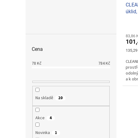
CLEAN
úklid
na po
83,86 
101,
Cena
Měrná
135,29 
cena:
CLEANL
78
Kč
784
Kč
prostř
odolný
a k ob
Na skladě
20
Akce
4
Novinka
1