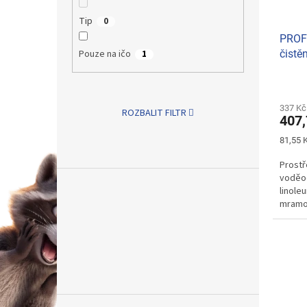
Tip
0
PROFI
Pouze na ičo
čistě
1
337 Kč
ROZBALIT FILTR
407,
Měrná
81,55 K
cena:
Prostř
voděod
linole
mramor