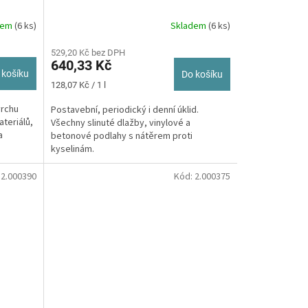
dem
(6 ks)
Skladem
(6 ks)
529,20 Kč bez DPH
640,33 Kč
 košíku
Do košíku
Měrná
128,07 Kč / 1 l
cena:
vrchu
Postavební, periodický i denní úklid.
teriálů,
Všechny slinuté dlažby, vinylové a
a
betonové podlahy s nátěrem proti
kyselinám.
:
2.000390
Kód:
2.000375