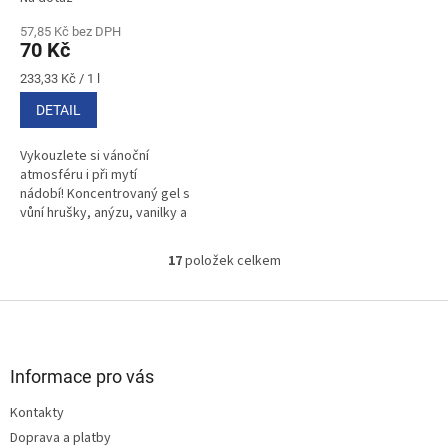
57,85 Kč bez DPH
70 Kč
Měrná
233,33 Kč / 1 l
cena:
DETAIL
Vykouzlete si vánoční
atmosféru i při mytí
nádobí! Koncentrovaný gel s
vůní hrušky, anýzu, vanilky a
skořice účinně odstraňuje...
17
položek celkem
O
v
l
Z
á
á
d
p
a
a
Informace pro vás
c
t
í
Kontakty
í
p
Doprava a platby
r