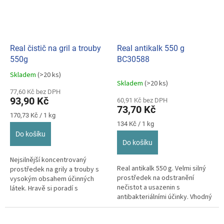
Real čistič na gril a trouby
Real antikalk 550 g
550g
BC30588
Skladem
(>20 ks)
Průměrné
Skladem
(>20 ks)
hodnocení
77,60 Kč bez DPH
produktu
93,90 Kč
60,91 Kč bez DPH
je
73,70 Kč
5,0
Měrná
170,73 Kč / 1 kg
z
cena:
Měrná
134 Kč / 1 kg
cena:
5
Do košíku
hvězdiček.
Do košíku
Nejsilnější koncentrovaný
Real antikalk 550 g. Velmi silný
prostředek na grily a trouby s
prostředek na odstranění
vysokým obsahem účinných
nečistot a usazenin s
látek. Hravě si poradí s
antibakteriálními účinky. Vhodný
mastnotou, sazemi,
na generální úklid.
připáleninami a další...