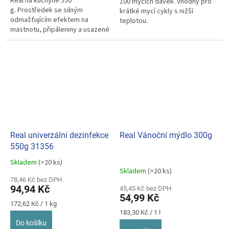
Real na kuchyně 550
100 mycích dávek. Vhodný pro
g. Prostředek se silným
krátké mycí cykly s nižší
odmašťujícím efektem na
teplotou.
mastnotu, připáleniny a usazené
nečistoty kdekoliv v
domácnosti.
Real univerzální dezinfekce
Real Vánoční mýdlo 300g
550g 31356
Skladem
(>20 ks)
Průměrné
Skladem
(>20 ks)
hodnocení
78,46 Kč bez DPH
produktu
94,94 Kč
45,45 Kč bez DPH
je
54,99 Kč
5,0
Měrná
172,62 Kč / 1 kg
z
cena:
Měrná
183,30 Kč / 1 l
cena:
5
Do košíku