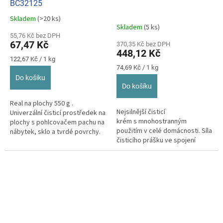
BC32125
Skladem
(>20 ks)
Průměrné
Skladem
(5 ks)
hodnocení
55,76 Kč bez DPH
produktu
67,47 Kč
370,35 Kč bez DPH
je
448,12 Kč
5,0
Měrná
122,67 Kč / 1 kg
z
cena:
Měrná
74,69 Kč / 1 kg
cena:
5
Do košíku
hvězdiček.
Do košíku
Real na plochy 550 g .
Nejsilnější čisticí
Univerzální čisticí prostředek na
krém s mnohostranným
plochy s pohlcovačem pachu na
použitím v celé domácnosti. Síla
nábytek, sklo a tvrdé povrchy.
čisticího prášku ve spojení
s jemností krému si poradí i s
tou...