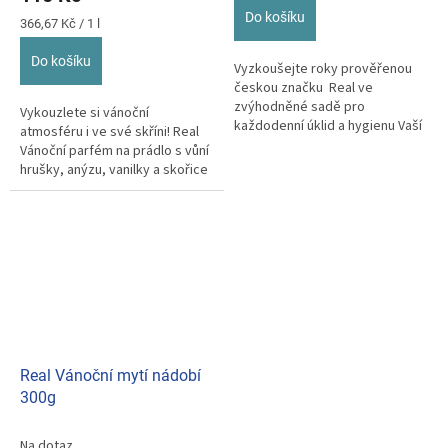
5,0
Do košíku
z
Měrná
366,67 Kč / 1 l
cena:
5
hvězdiček.
Do košíku
Vyzkoušejte roky prověřenou
českou značku Real ve
zvýhodněné sadě pro
Vykouzlete si vánoční
každodenní úklid a hygienu Vaší
atmosféru i ve své skříni! Real
domácnosti.
Vánoční parfém na prádlo s vůní
hrušky, anýzu, vanilky a skořice
je vhodný do pračky i...
Real Vánoční mytí nádobí
300g
Na dotaz