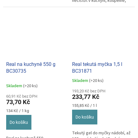
nečistot v kuchyni, koupelně,
dílně, ale i na podlahy a...
Real na kuchyně 550 g
Real tekutá myčka 1,5 l
BC30735
BC31871
Skladem
(>20 ks)
Průměrné
Skladem
(>20 ks)
hodnocení
193,20 Kč bez DPH
produktu
233,77 Kč
60,91 Kč bez DPH
je
73,70 Kč
5,0
Měrná
155,85 Kč / 1 l
z
Měrná
cena:
134 Kč / 1 kg
cena:
5
Do košíku
hvězdiček.
Do košíku
Tekutý gel do myčky nádobí, až