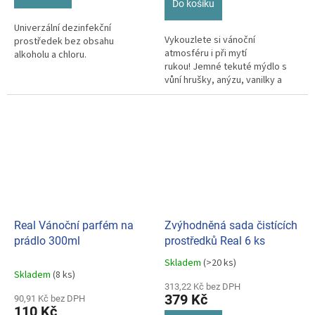
hvězdiček.
Do košíku
Univerzální dezinfekční
Vykouzlete si vánoční
prostředek bez obsahu
atmosféru i při mytí
alkoholu a chloru.
rukou! Jemné tekuté mýdlo s
vůní hrušky, anýzu, vanilky a
skořice šetrně čistí, nevysušuje
pokožku.
Real Vánoční parfém na
Zvýhodněná sada čistících
prádlo 300ml
prostředků Real 6 ks
Skladem
(>20 ks)
Průměrné
Skladem
(8 ks)
hodnocení
313,22 Kč bez DPH
produktu
379 Kč
90,91 Kč bez DPH
je
110 Kč