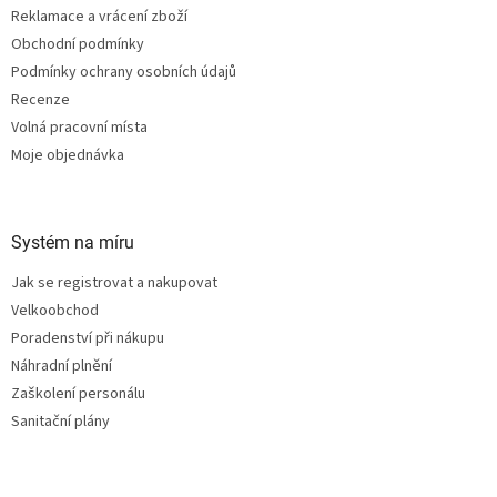
v
Reklamace a vrácení zboží
k
Obchodní podmínky
y
Podmínky ochrany osobních údajů
v
ý
Recenze
p
Volná pracovní místa
i
Moje objednávka
s
u
Systém na míru
Jak se registrovat a nakupovat
Velkoobchod
Poradenství při nákupu
Náhradní plnění
Zaškolení personálu
Sanitační plány