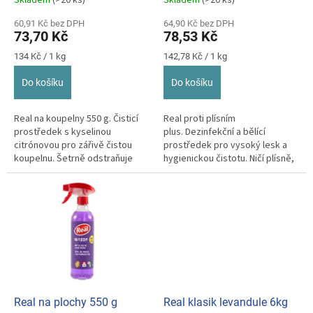
ů
60,91 Kč bez DPH
64,90 Kč bez DPH
73,70 Kč
78,53 Kč
Měrná
Měrná
134 Kč / 1 kg
142,78 Kč / 1 kg
cena:
cena:
Do košíku
Do košíku
Real na koupelny 550 g. Čisticí
Real proti plísním
prostředek s kyselinou
plus. Dezinfekční a bělící
citrónovou pro zářivě čistou
prostředek pro vysoký lesk a
koupelnu. Šetrně odstraňuje
hygienickou čistotu. Ničí plísně,
vodní kámen, rez a mýdlové
bakterie, viry a kvasinky.
usazeniny.
Real na plochy 550 g
Real klasik levandule 6kg