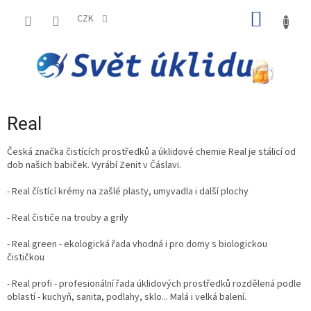
Přejít
NÁKUP
na
CZK
obsah
KOŠÍK
Real
Česká značka čistících prostředků a úklidové chemie Real je stálicí od
dob našich babiček. Vyrábí Zenit v Čáslavi.
- Real čístící krémy na zašlé plasty, umyvadla i další plochy
- Real čističe na trouby a grily
- Real green - ekologická řada vhodná i pro domy s biologickou
čističkou
- Real profi - profesionální řada úklidových prostředků rozdělená podle
oblastí - kuchyň, sanita, podlahy, sklo... Malá i velká balení.