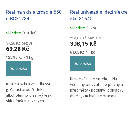
Real na skla a zrcadla 550
Real univerzální dezinfekce
g BC31734
5kg 31540
Skladem
(7 ks)
Průměrné
Skladem
(>20 ks)
hodnocení
254,67 Kč bez DPH
produktu
308,15 Kč
57,26 Kč bez DPH
je
69,28 Kč
5,0
Měrná
61,63 Kč / 1 kg
z
Měrná
cena:
125,96 Kč / 1 kg
cena:
5
Do košíku
hvězdiček.
Do košíku
Univerzální dezinfekce. Na
Real na skla a zrcadla 550
všechny omyvatelné plochy a
g. Čisticí prostředek s
předměty - podlahy, obklady,
alkoholem pro zářivý lesk
dveře, kuchyňské pracovní
skleněných a tvrdých
plochy, nádobí, sanitární
povrchů. Na skla, okna, zrcadla a
zařízení,...
hladké...