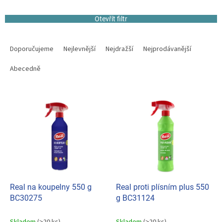
Otevřít filtr
Ř
a
Doporučujeme
Nejlevnější
Nejdražší
Nejprodávanější
z
e
Abecedně
n
í
V
p
ý
r
p
o
i
d
s
u
p
k
r
t
o
ů
d
Real na koupelny 550 g
Real proti plísním plus 550
u
BC30275
g BC31124
k
t
Skladem
(>20 ks)
Skladem
(>20 ks)