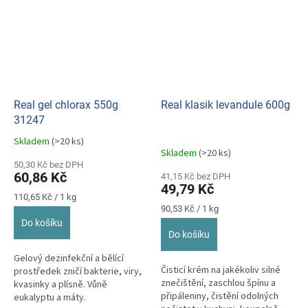
Real gel chlorax 550g
Real klasik levandule 600g
31247
Skladem
(>20 ks)
Průměrné
Skladem
(>20 ks)
hodnocení
50,30 Kč bez DPH
produktu
60,86 Kč
41,15 Kč bez DPH
je
49,79 Kč
5,0
Měrná
110,65 Kč / 1 kg
z
cena:
Měrná
90,53 Kč / 1 kg
cena:
5
Do košíku
hvězdiček.
Do košíku
Gelový dezinfekční a bělící
Čisticí krém na jakékoliv silné
prostředek zničí bakterie, viry,
znečištění, zaschlou špínu a
kvasinky a plísně. Vůně
připáleniny, čistění odolných
eukalyptu a máty.