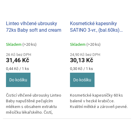
Linteo vlhčené ubrousky
Kosmetické kapesníky
72ks Baby soft and cream
SATINO 3-vr., (bal.60ks)
kostka
Skladem
(>20 ks)
Skladem
(>20 ks)
26 Kč bez DPH
24,90 Kč bez DPH
31,46 Kč
30,13 Kč
Měrná
Měrná
0,44 Kč / 1 ks
0,30 Kč / 1 ks
cena:
cena:
Do košíku
Do košíku
Čisticí vlhčené ubrousky Linteo
Kosmetické kapesníčky 60 ks
Baby napuštěné pečujícím
balené v hezké krabičce.
mlékem s obsahem extraktu
Kvalitní měkké a zároveň pevné.
měsíčku lékařského. Čistí,
zjemňují a chrání pokožku
miminka...