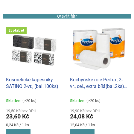
n
í
Otevřít filtr
p
r
V
o
Ecolabel
ý
d
p
u
i
k
s
t
p
ů
r
o
d
Kosmetické kapesníky
Kuchyňské role Perfex, 2-
u
SATINO 2-vr., (bal.100ks)
vr., cel., extra bílá(bal.2ks)
k
080101
t
Skladem
(>20 ks)
Skladem
(>20 ks)
ů
19,50 Kč bez DPH
19,90 Kč bez DPH
23,60 Kč
24,08 Kč
Měrná
Měrná
0,24 Kč / 1 ks
12,04 Kč / 1 ks
cena:
cena: