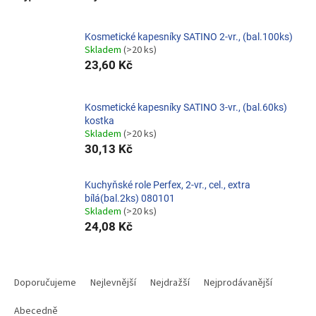
Kosmetické kapesníky SATINO 2-vr., (bal.100ks)
Skladem
(>20 ks)
23,60 Kč
Kosmetické kapesníky SATINO 3-vr., (bal.60ks)
kostka
Skladem
(>20 ks)
30,13 Kč
Kuchyňské role Perfex, 2-vr., cel., extra
bílá(bal.2ks) 080101
Skladem
(>20 ks)
24,08 Kč
Ř
a
Doporučujeme
Nejlevnější
Nejdražší
Nejprodávanější
z
e
Abecedně