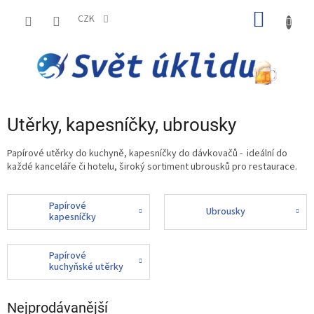
Přejít
NÁKUP
na
CZK
obsah
KOŠÍK
Utěrky, kapesníčky, ubrousky
Papírové utěrky do kuchyně, kapesníčky do dávkovačů - ideální do
každé kanceláře či hotelu, široký sortiment ubrousků pro restaurace.
Papírové
Ubrousky
kapesníčky
Papírové
kuchyňské utěrky
Nejprodávanější