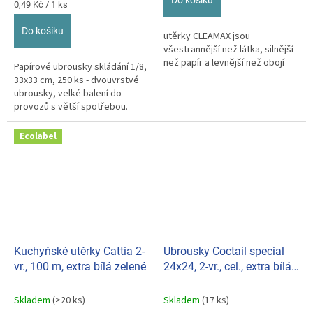
Do košíku
z
Měrná
0,49 Kč / 1 ks
cena:
5
hvězdiček.
Do košíku
utěrky CLEAMAX jsou
všestrannější než látka, silnější
než papír a levnější než obojí
Papírové ubrousky skládání 1/8,
33x33 cm, 250 ks - dvouvrstvé
ubrousky, velké balení do
provozů s větší spotřebou.
Balení 7 ks v balíčích po 250 ks.
Ecolabel
Kuchyňské utěrky Cattia 2-
Ubrousky Coctail special
vr., 100 m, extra bílá zelené
24x24, 2-vr., cel., extra bílá
16x250 060348
Skladem
(>20 ks)
Skladem
(17 ks)