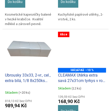
Do košíku
Do košíku
Kosmetické kapesníčky balené
Kuchyňské papírové utěrky, 2-
v hezké krabičce. Kvalitní
vrstvé, 2 ks.
měkké a zároveň pevné.
Akce
187,67 Kč
–10 %
Ubrousky 33x33, 2-vr., cel.,
CLEAMAX Utěrka extra
extra bílá, 1/8 8x250ks
savá 27x31cm tyrkys v roli
060358
(50útržků)
Skladem
(12 ks)
Průměrné
Skladem
(>20 ks)
hodnocení
139,59 Kč bez DPH
produktu
168,90 Kč
818,13 Kč bez DPH
je
989,94 Kč
5,0