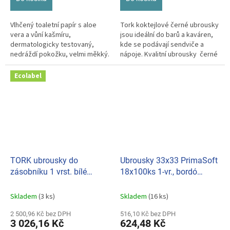
Vlhčený toaletní papír s aloe
Tork koktejlové černé ubrousky
vera a vůní kašmíru,
jsou ideální do barů a kaváren,
dermatologicky testovaný,
kde se podávají sendviče a
nedráždí pokožku, velmi měkký.
nápoje. Kvalitní ubrousky černé
Biologicky odbouratelný.
barvě, které oživí...
Ecolabel
TORK ubrousky do
Ubrousky 33x33 PrimaSoft
zásobníku 1 vrst. bílé
18x100ks 1-vr., bordó
Interfold 9000ks 10840
060305
Skladem
(3 ks)
Skladem
(16 ks)
2 500,96 Kč bez DPH
516,10 Kč bez DPH
3 026,16 Kč
624,48 Kč