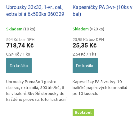
Ubrousky 33x33, 1-vr., cel.,
Kapesníčky PA 3-vr- (10ks v
extra bílá 6x500ks 060329
bal)
Skladem
(10 ks)
Skladem
(>20 ks)
594 Kč bez DPH
20,95 Kč bez DPH
718,74 Kč
25,35 Kč
Měrná
Měrná
0,24 Kč / 1 ks
2,54 Kč / 1 ks
cena:
cena:
Do košíku
Do košíku
Ubrousky PrimaSoft gastro
Kapesníčky PA 3 vrstvy. 10
classic, extra bílá, 500 útržků, 6
balíčků papírových kapesníků
ks v balení. Skvělé ubrousky do
po 10 kusech.
každého provozu. foto ilustrační
Ecolabel