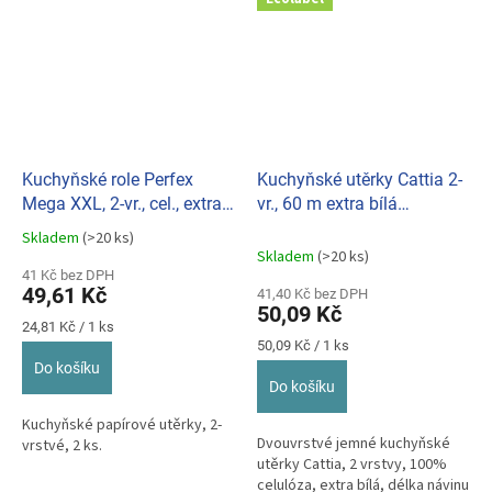
Kuchyňské role Perfex
Kuchyňské utěrky Cattia 2-
Mega XXL, 2-vr., cel., extra
vr., 60 m extra bílá
bílá, (bal.2ks) 080110
oranžové
Skladem
(>20 ks)
Průměrné
Skladem
(>20 ks)
hodnocení
41 Kč bez DPH
produktu
49,61 Kč
41,40 Kč bez DPH
je
50,09 Kč
5,0
Měrná
24,81 Kč / 1 ks
z
cena:
Měrná
50,09 Kč / 1 ks
cena:
5
Do košíku
hvězdiček.
Do košíku
Kuchyňské papírové utěrky, 2-
Dvouvrstvé jemné kuchyňské
vrstvé, 2 ks.
utěrky Cattia, 2 vrstvy, 100%
celulóza, extra bílá, délka návinu