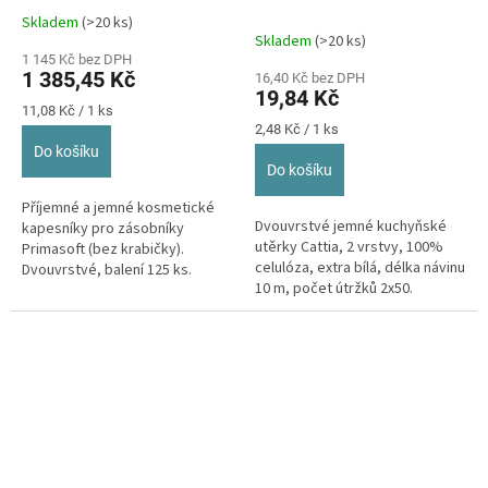
bílá,125ks (58ks/bal.)
útržků modré
Skladem
(>20 ks)
Průměrné
070311
Skladem
(>20 ks)
hodnocení
1 145 Kč bez DPH
produktu
1 385,45 Kč
16,40 Kč bez DPH
je
19,84 Kč
5,0
Měrná
11,08 Kč / 1 ks
z
cena:
Měrná
2,48 Kč / 1 ks
cena:
5
Do košíku
hvězdiček.
Do košíku
Příjemné a jemné kosmetické
Dvouvrstvé jemné kuchyňské
kapesníky pro zásobníky
utěrky Cattia, 2 vrstvy, 100%
Primasoft (bez krabičky).
celulóza, extra bílá, délka návinu
Dvouvrstvé, balení 125 ks.
10 m, počet útržků 2x50.