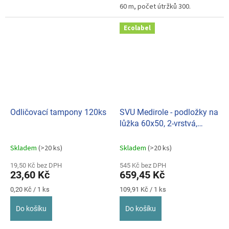
60 m, počet útržků 300.
Ecolabel
Odličovací tampony 120ks
SVU Medirole - podložky na
lůžka 60x50, 2-vrstvá,
celulóza, (bal. 6 ks) 0299
Skladem
(>20 ks)
Skladem
(>20 ks)
19,50 Kč bez DPH
545 Kč bez DPH
23,60 Kč
659,45 Kč
Měrná
Měrná
0,20 Kč / 1 ks
109,91 Kč / 1 ks
cena:
cena:
Do košíku
Do košíku