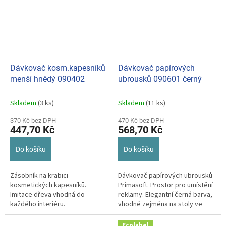
Dávkovač kosm.kapesníků
Dávkovač papírových
menší hnědý 090402
ubrousků 090601 černý
Skladem
(3 ks)
Skladem
(11 ks)
370 Kč bez DPH
470 Kč bez DPH
447,70 Kč
568,70 Kč
Do košíku
Do košíku
Zásobník na krabici
Dávkovač papírových ubrousků
kosmetických kapesníků.
Primasoft. Prostor pro umístění
Imitace dřeva vhodná do
reklamy. Elegantní černá barva,
každého interiéru.
vhodné zejména na stoly ve
veřejných prostorách jako...
Ecolabel