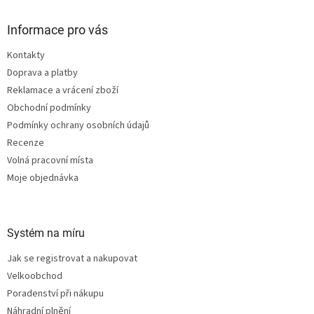
n
í
p
í
p
a
Informace pro vás
r
t
v
Kontakty
í
k
Doprava a platby
y
v
Reklamace a vrácení zboží
ý
Obchodní podmínky
p
Podmínky ochrany osobních údajů
i
s
Recenze
u
Volná pracovní místa
Moje objednávka
Systém na míru
Jak se registrovat a nakupovat
Velkoobchod
Poradenství při nákupu
Náhradní plnění