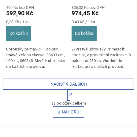
490 Kč bez DPH
805,33 Kč bez DPH
592,90 Kč
974,45 Kč
Měrná
Měrná
0,33 Kč / 1 ks
0,49 Kč / 1 ks
cena:
cena:
Do košíku
Do košíku
Ubrousky primaSOFT colour
2- vrstvé ubrousky Primasoft
tmavě zelená classic, 33×33 cm,
special, v provedení exclusive. 8
100 ks, 060346. Skvělé ubrousky
balení po 250 ks. Vhodné do
do každého provozu.
restaurací a dalších provozů.
NAČÍST 9 DALŠÍCH
S
1
2
t
O
r
33
položek celkem
v
á
l
NAHORU
n
á
k
o
d
v
Z
a
á
c
á