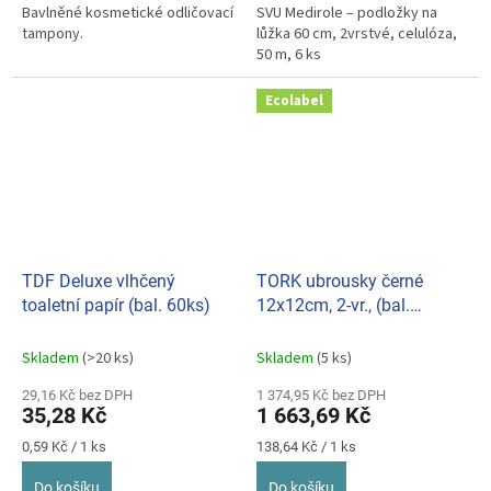
Bavlněné kosmetické odličovací
SVU Medirole – podložky na
tampony.
lůžka 60 cm, 2vrstvé, celulóza,
50 m, 6 ks
Ecolabel
TDF Deluxe vlhčený
TORK ubrousky černé
toaletní papír (bal. 60ks)
12x12cm, 2-vr., (bal.
12x200ks) 477829
Skladem
(>20 ks)
Skladem
(5 ks)
29,16 Kč bez DPH
1 374,95 Kč bez DPH
35,28 Kč
1 663,69 Kč
Měrná
Měrná
0,59 Kč / 1 ks
138,64 Kč / 1 ks
cena:
cena:
Do košíku
Do košíku