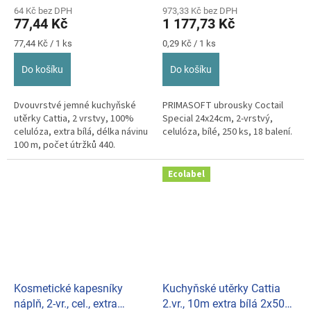
64 Kč bez DPH
973,33 Kč bez DPH
77,44 Kč
1 177,73 Kč
Měrná
Měrná
77,44 Kč / 1 ks
0,29 Kč / 1 ks
cena:
cena:
Do košíku
Do košíku
Dvouvrstvé jemné kuchyňské
PRIMASOFT ubrousky Coctail
utěrky Cattia, 2 vrstvy, 100%
Special 24x24cm, 2-vrstvý,
celulóza, extra bílá, délka návinu
celulóza, bílé, 250 ks, 18 balení.
100 m, počet útržků 440.
Ecolabel
Kosmetické kapesníky
Kuchyňské utěrky Cattia
náplň, 2-vr., cel., extra
2.vr., 10m extra bílá 2x50