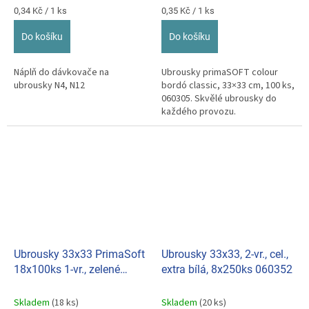
Měrná
Měrná
0,34 Kč / 1 ks
0,35 Kč / 1 ks
cena:
cena:
Do košíku
Do košíku
Náplň do dávkovače na
Ubrousky primaSOFT colour
ubrousky N4, N12
bordó classic, 33×33 cm, 100 ks,
060305. Skvělé ubrousky do
každého provozu.
Ubrousky 33x33 PrimaSoft
Ubrousky 33x33, 2-vr., cel.,
18x100ks 1-vr., zelené
extra bílá, 8x250ks 060352
060346
Skladem
(18 ks)
Skladem
(20 ks)