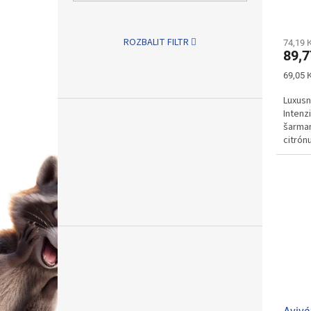
ROZBALIT FILTR
74,19 
89,7
Měrná
69,05 K
cena:
Luxusn
Intenz
šarman
citrón