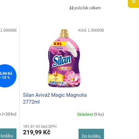
22
položek celkem
:
1.000066
Kód:
1.000098
5,90 Kč
–10 %
Silan Aviváž Magic Magnolia
2772ml
m
(>20 ks)
Skladem
(5 ks)
181,81 Kč bez DPH
219,99 Kč
 košíku
Do košíku