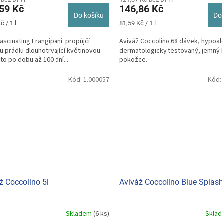
59 Kč
146,86 Kč
Do košíku
Do
Měrná
č / 1 l
81,59 Kč / 1 l
cena:
ascinating Frangipani propůjčí
Aviváž Coccolino 68 dávek, hypoal
 prádlu dlouhotrvající květinovou
dermatologicky testovaný, jemný 
 to po dobu až 100 dní....
pokožce.
Kód:
1.000057
Kód
ž Coccolino 5l
Aviváž Coccolino Blue Splash
Skladem
(6 ks)
Skla
rné