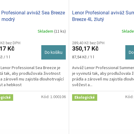
 Profesional aviváž Sea Breeze
Lenor Profesional aviváž S
. modrý
Breeze 4L žlutý
Skladem
(11 ks)
Sklad
rné
cení
ktu
 Kč bez DPH
289,40 Kč bez DPH
17 Kč
350,17 Kč
Do košíku
Do
Měrná
č / 1 l
87,54 Kč / 1 l
cena:
 Lenor Professional Sea Breeze je
Aviváž Lenor Professional Summe
ček.
tá tak, aby prodlužovala životnost
je vyvinutá tak, aby prodlužovala 
 a zároveň mu zajistila dlouhotrvající
prádla a zároveň mu zajistila dlouho
t a hebkost
svěžest a...
Kód:
1.000106
Kód
ogické
Ekologické