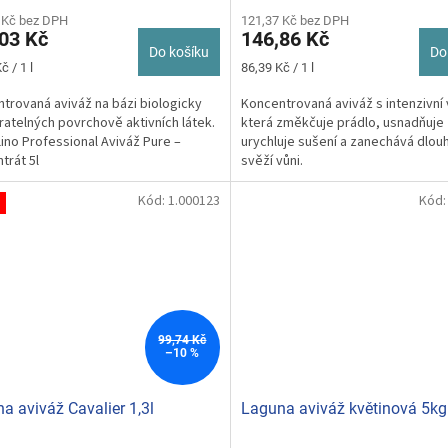
cení
ktu
 Kč bez DPH
121,37 Kč bez DPH
03 Kč
146,86 Kč
Do košíku
Do
Měrná
č / 1 l
86,39 Kč / 1 l
cena:
trovaná aviváž na bázi biologicky
Koncentrovaná aviváž s intenzivní 
ček.
atelných povrchově aktivních látek.
která změkčuje prádlo, usnadňuje 
ino Professional Aviváž Pure –
urychluje sušení a zanechává dlouh
trát 5l
svěží vůni.
Kód:
1.000123
Kód
99,74 Kč
–10 %
a aviváž Cavalier 1,3l
Laguna aviváž květinová 5kg