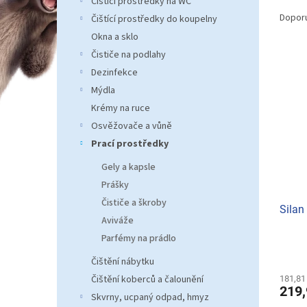
Ř
Čistící prostředky na WC
n
a
e
Dopor
Čištící prostředky do koupelny
z
l
Okna a sklo
e
Čističe na podlahy
V
n
Dezinfekce
ý
í
p
Mýdla
p
i
r
Krémy na ruce
s
o
Osvěžovače a vůně
p
d
Prací prostředky
r
u
o
k
Gely a kapsle
d
t
Prášky
u
ů
Čističe a škroby
Silan
k
Aviváže
t
Parfémy na prádlo
ů
Čištění nábytku
Čištění koberců a čalounění
181,81
219,
Skvrny, ucpaný odpad, hmyz