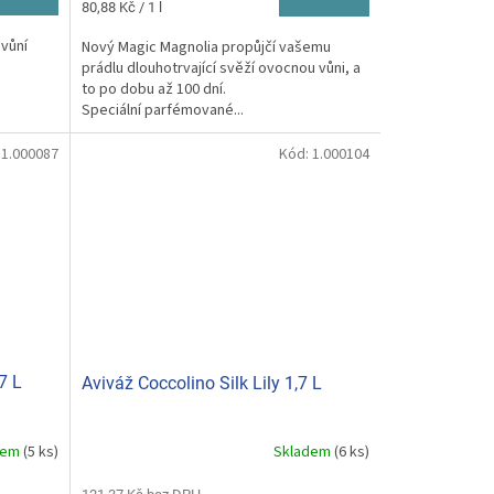
Měrná
80,88 Kč / 1 l
cena:
vůní
Nový Magic Magnolia propůjčí vašemu
prádlu dlouhotrvající svěží ovocnou vůni, a
to po dobu až 100 dní.
Speciální parfémované...
:
1.000087
Kód:
1.000104
7 L
Aviváž Coccolino Silk Lily 1,7 L
dem
(5 ks)
Skladem
(6 ks)