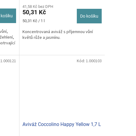
hodnocení
produktu
41,58 Kč bez DPH
50,31 Kč
je
 košíku
Do košíku
5,0
Měrná
50,31 Kč / 1 l
z
cena:
5
vůní,
Koncentrovaná aviváž s příjemnou vůní
hvězdiček.
žehlení,
květů růže a jasmínu.
otrvající
:
1.000121
Kód:
1.000103
Aviváž Coccolino Happy Yellow 1,7 L