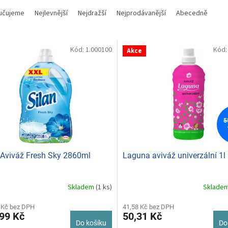
učujeme
Nejlevnější
Nejdražší
Nejprodávanější
Abecedně
Kód:
1.000100
Kód
Akce
5
 Aviváž Fresh Sky 2860ml
Laguna aviváž univerzální 1l
Skladem
(1 ks)
Sklade
Průměrné
hodnocení
 Kč bez DPH
produktu
41,58 Kč bez DPH
99 Kč
50,31 Kč
je
Do košíku
Do
5,0