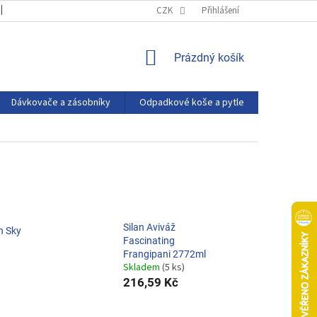
OBCHODNÍ PODMÍNKY
PODMÍNKY OCHRANY OSOBNÍCH ÚDAJŮ
CZK
Přihlášení
NÁKUPNÍ
Prázdný košík
KOŠÍK
Dávkovače a zásobníky
Odpadkové koše a pytle
Eco produ
Silan Aviváž
h Sky
Fascinating
Frangipani 2772ml
Skladem
(5 ks)
216,59 Kč