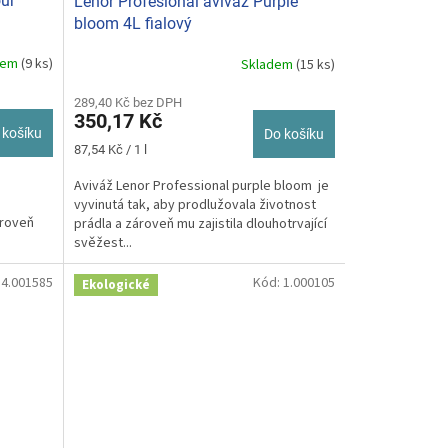
our
Lenor Profesional aviváž Purple
bloom 4L fialový
dem
(9 ks)
Skladem
(15 ks)
289,40 Kč bez DPH
350,17 Kč
 košíku
Do košíku
Měrná
87,54 Kč / 1 l
cena:
Aviváž Lenor Professional purple bloom je
vyvinutá tak, aby prodlužovala životnost
ároveň
prádla a zároveň mu zajistila dlouhotrvající
svěžest...
:
4.001585
Kód:
1.000105
Ekologické