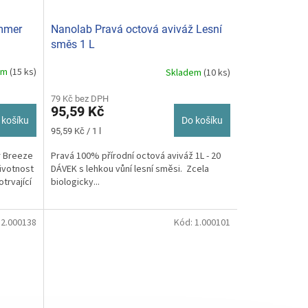
ummer
Nanolab Pravá octová aviváž Lesní
směs 1 L
em
(15 ks)
Skladem
(10 ks)
79 Kč bez DPH
95,59 Kč
 košíku
Do košíku
Měrná
95,59 Kč / 1 l
cena:
r Breeze
Pravá 100% přírodní octová aviváž 1L - 20
životnost
DÁVEK s lehkou vůní lesní směsi. Zcela
trvající
biologicky...
:
2.000138
Kód:
1.000101