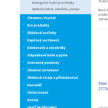
Měrná
76,92 K
Ekologické čistící prostředky
cena:
Aplikační lahve, odměrky, pumpy
Nový S
prádlu
Cleamen, Krystal
100 dn
Eco produkty
Úklidové potřeby
Papírový sortiment
Dávkovače a zásobníky
Odpadkové koše a pytle
Ochranné pomůcky
Obalový sortiment
Úklidové stroje a příslušenství
Silan
Kancelář
2772
Občerstvení
Hotely
UKAŽ MI VŠECHNO
179 Kč