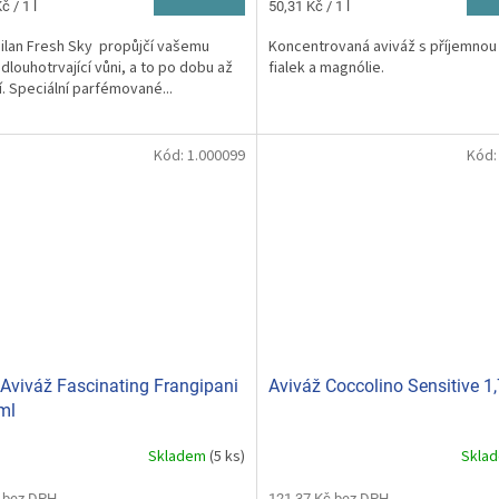
Měrná
č / 1 l
50,31 Kč / 1 l
z
cena:
5
ilan Fresh Sky propůjčí vašemu
Koncentrovaná aviváž s příjemnou 
hvězdiček.
 dlouhotrvající vůni, a to po dobu až
fialek a magnólie.
í. Speciální parfémované...
Kód:
1.000099
Kód
 Aviváž Fascinating Frangipani
Aviváž Coccolino Sensitive 1,
ml
Skladem
(5 ks)
Skla
 bez DPH
121,37 Kč bez DPH