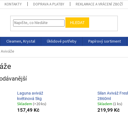
KONTAKTY
DOPRAVA A PLATBY
REKLAMACE A VRÁCENÍ ZBOŽÍ
HLEDAT
Cleamen, Krystal
Úklidové potřeby
Papírový sortiment
Aviváže
váže
odávanější
Laguna aviváž
Silan Aviváž Fres
květinová 5kg
2860ml
Skladem
(>20 ks)
Skladem
(1 ks)
157,49 Kč
219,99 Kč