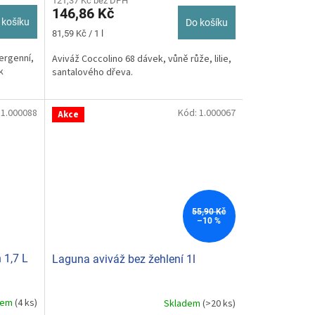
121,37 Kč bez DPH
146,86 Kč
 košíku
Do košíku
Měrná
81,59 Kč / 1 l
cena:
ergenní,
Aviváž Coccolino 68 dávek, vůně růže, lilie,
k
santalového dřeva.
:
1.000088
Kód:
1.000067
Akce
55,90 Kč
–10 %
 1,7 L
Laguna aviváž bez žehlení 1l
dem
(4 ks)
Skladem
(>20 ks)
Průměrné