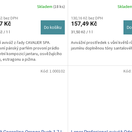
Skladem
(18 ks)
Sklade
Kč bez DPH
130,16 Kč bez DPH
7 Kč
157,49 Kč
Do košíku
Do
Měrná
č / 1 l
31,50 Kč / 1 l
cena:
í aviváž z řady CAVALIER SPA.
Avivážní prostředek s vůní květů r
ivní pánský parfém provoní prádlo
jasmínu doplněnou tóny santalové
tní kompozicí jantaru, osvěžujícího
u, estragonu a pižma.
Kód:
1.000102
Kód