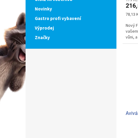
216,
Novinky
Měrná
78,13 K
Gastro profi vybavení
cena:
Nový F
Výprodej
vašemu
vůni, a
Značky
Avivá
Průmě