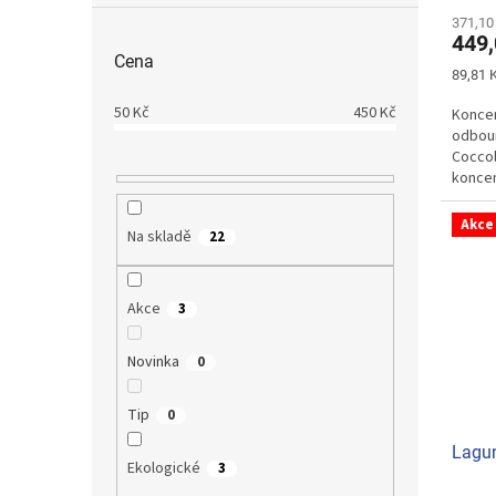
hodno
produ
371,10
449,
je
Cena
5,0
Měrná
89,81 K
z
cena:
5
50
Kč
450
Kč
Koncen
hvězdi
odbour
Coccol
koncen
Akce
Na skladě
22
Akce
3
Novinka
0
Tip
0
Lagun
Ekologické
3