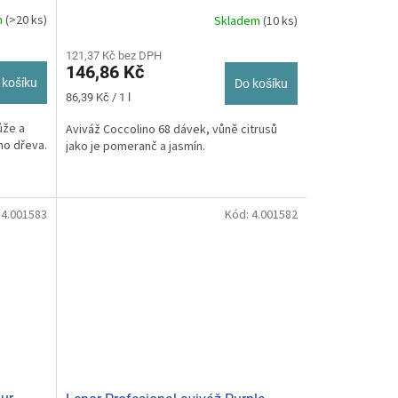
m
(>20 ks)
Skladem
(10 ks)
121,37 Kč bez DPH
146,86 Kč
 košíku
Do košíku
Měrná
86,39 Kč / 1 l
cena:
ůže a
Aviváž Coccolino 68 dávek, vůně citrusů
ho dřeva.
jako je pomeranč a jasmín.
:
4.001583
Kód:
4.001582