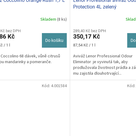
ž Coccolino Orange Rush 1,7 L
Lenor Profesional aviváž Od
Protection 4L zelený
Skladem
(8 ks)
Skla
 Kč bez DPH
289,40 Kč bez DPH
86 Kč
350,17 Kč
Do košíku
Do
Měrná
č / 1 l
87,54 Kč / 1 l
cena:
 Coccolino 68 dávek, vůně citrusů
Aviváž Lenor Professional Odour
sou mandarinky a pomeranče.
Eliminator je vyvinutá tak, aby
prodlužovala životnost prádla a z
mu zajistila dlouhotrvající...
Kód:
4.001584
Kód