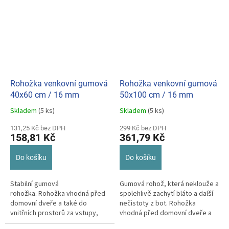
Rohožka venkovní gumová
Rohožka venkovní gumová
40x60 cm / 16 mm
50x100 cm / 16 mm
Skladem
(5 ks)
Skladem
(5 ks)
Průměrné
Průměrné
hodnocení
hodnocení
131,25 Kč bez DPH
299 Kč bez DPH
produktu
produktu
158,81 Kč
361,79 Kč
je
je
5,0
5,0
Do košíku
Do košíku
z
z
5
5
hvězdiček.
hvězdiček.
Stabilní gumová
Gumová rohož, která neklouže a
rohožka. Rohožka vhodná před
spolehlivě zachytí bláto a další
domovní dveře a také do
nečistoty z bot. Rohožka
vnitřních prostorů za vstupy,
vhodná před domovní dveře a
vstup do skladu. Neklouže se,
také do vnitřních prostorů za...