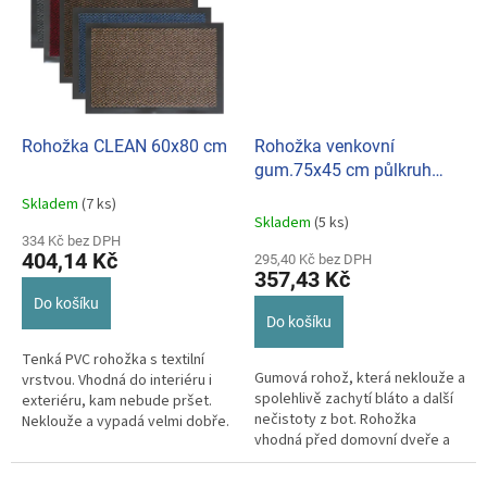
Rohožka CLEAN 60x80 cm
Rohožka venkovní
gum.75x45 cm půlkruh
20mm
Skladem
(7 ks)
Průměrné
Skladem
(5 ks)
hodnocení
334 Kč bez DPH
produktu
404,14 Kč
295,40 Kč bez DPH
je
357,43 Kč
5,0
Do košíku
z
Do košíku
5
hvězdiček.
Tenká PVC rohožka s textilní
Gumová rohož, která neklouže a
vrstvou. Vhodná do interiéru i
spolehlivě zachytí bláto a další
exteriéru, kam nebude pršet.
nečistoty z bot. Rohožka
Neklouže a vypadá velmi dobře.
vhodná před domovní dveře a
Český výrobek. Hnědá, šedá,...
také do vnitřních prostorů za...