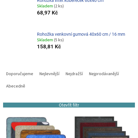
Rohožka inter.kobereček 60x40 cm
Skladem
(2 ks)
68,97 Kč
Rohožka venkovní gumová 40x60 cm / 16 mm
Skladem
(5 ks)
158,81 Kč
Ř
a
Doporučujeme
Nejlevnější
Nejdražší
Nejprodávanější
z
e
Abecedně
n
í
Otevřít filtr
p
r
V
o
ý
d
p
u
i