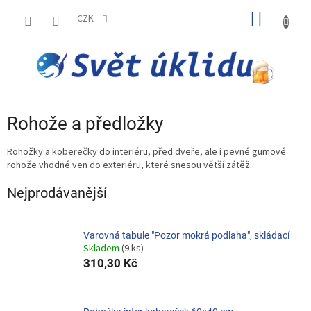
Přejít
NÁKUP
na
CZK
obsah
KOŠÍK
Rohože a předložky
Rohožky a koberečky do interiéru, před dveře, ale i pevné gumové
rohože vhodné ven do exteriéru, které snesou větší zátěž.
Nejprodávanější
Varovná tabule "Pozor mokrá podlaha", skládací
Skladem
(9 ks)
310,30 Kč