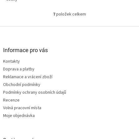
7
položek celkem
O
v
l
Z
á
á
d
p
a
a
Informace pro vás
c
t
í
Kontakty
í
p
Doprava a platby
r
v
Reklamace a vrácení zboží
k
Obchodní podmínky
y
Podmínky ochrany osobních údajů
v
ý
Recenze
p
Volná pracovní místa
i
Moje objednávka
s
u