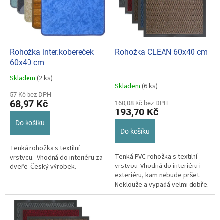
k
s
t
p
ů
r
o
d
Rohožka inter.kobereček
Rohožka CLEAN 60x40 cm
u
60x40 cm
k
Skladem
(2 ks)
Průměrné
t
Skladem
(6 ks)
hodnocení
ů
57 Kč bez DPH
produktu
68,97 Kč
160,08 Kč bez DPH
je
193,70 Kč
5,0
Do košíku
z
Do košíku
5
hvězdiček.
Tenká rohožka s textilní
Tenká PVC rohožka s textilní
vrstvou. Vhodná do interiéru za
vrstvou. Vhodná do interiéru i
dveře. Český výrobek.
exteriéru, kam nebude pršet.
Neklouže a vypadá velmi dobře.
Český výrobek. Hnědá, šedá,...