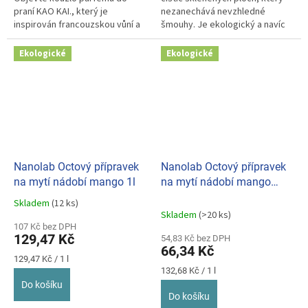
praní KAO KAI., který je
nezanechává nevzhledné
inspirován francouzskou vůní a
šmouhy. Je ekologický a navíc
je vyroben s ohledem na...
má příjemnou jablečnou vůni.
Ekologické
Ekologické
Nanolab Octový přípravek
Nanolab Octový přípravek
na mytí nádobí mango 1l
na mytí nádobí mango
500ml
Skladem
(12 ks)
Průměrné
Skladem
(>20 ks)
hodnocení
107 Kč bez DPH
produktu
129,47 Kč
54,83 Kč bez DPH
je
66,34 Kč
5,0
Měrná
129,47 Kč / 1 l
z
cena:
Měrná
132,68 Kč / 1 l
cena:
5
Do košíku
hvězdiček.
Do košíku