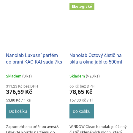
Ekologické
Nanolab Luxusní parfém
Nanolab Octový čistič na
do praní KAO KAI sada 7ks
skla a okna jablko 500ml
Skladem
(9 ks)
Skladem
(>20 ks)
311,23 Kč bez DPH
65 Kč bez DPH
376,59 Kč
78,65 Kč
Měrná
Měrná
53,80 Kč / 1 ks
157,30 Kč / 1 l
cena:
cena:
Do košíku
Do košíku
Zapomeňte na běžnou aviváž.
WINDOW Clean Nanolab je účinný
Objevte kouzlo parfému do
čistič skleněných ploch, který