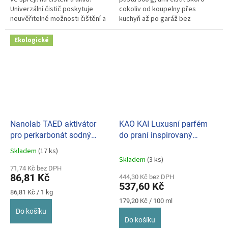
Univerzální čistič poskytuje
cokoliv od koupelny přes
neuvěřitelné možnosti čištění a
kuchyň až po garáž bez
dezinfekce, aniž by...
agresivních chemikálií. Leští a...
Ekologické
Nanolab TAED aktivátor
KAO KAI Luxusní parfém
pro perkarbonát sodný
do praní inspirovaný
100g
francouzskou vůní No.1
Skladem
(17 ks)
Průměrné
300ml
Skladem
(3 ks)
hodnocení
71,74 Kč bez DPH
produktu
86,81 Kč
444,30 Kč bez DPH
je
537,60 Kč
5,0
Měrná
86,81 Kč / 1 kg
z
cena:
Měrná
179,20 Kč / 100 ml
cena:
5
Do košíku
hvězdiček.
Do košíku