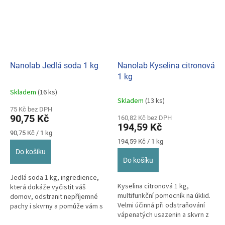
Nanolab Jedlá soda 1 kg
Nanolab Kyselina citronová
1 kg
Skladem
(16 ks)
Průměrné
Skladem
(13 ks)
hodnocení
75 Kč bez DPH
produktu
90,75 Kč
160,82 Kč bez DPH
je
194,59 Kč
5,0
Měrná
90,75 Kč / 1 kg
z
cena:
Měrná
194,59 Kč / 1 kg
cena:
5
Do košíku
hvězdiček.
Do košíku
Jedlá soda 1 kg, ingredience,
Kyselina citronová 1 kg,
která dokáže vyčistit váš
multifunkční pomocník na úklid.
domov, odstranit nepříjemné
Velmi účinná při odstraňování
pachy i skvrny a pomůže vám s
vápenatých usazenin a skvrn z
praním.
tvrdé vody.