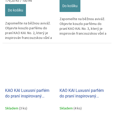
z
Měrná
cena:
179,20 Kč / 100 ml
cena:
5
Do košíku
hvězdiček.
Do košíku
Zapomeňte na běžnou aviváž.
Zapomeňte na běžnou aviváž.
Objevte kouzlo parfému do
Objevte kouzlo parfému do
praní KAO KAI. No. 3, který je
praní KAO KAI. No. 2, který je
inspirován francouzskou vůní a
inspirován francouzskou vůní a
je vyroben s ohledem...
je vyroben s ohledem...
KAO KAI Luxusní parfém
KAO KAI Luxusní parfém
do praní inspirovaný
do praní inspirovaný
francouzskou vůní No.4
francouzskou vůní No.6
300ml
300ml
Skladem
(3 ks)
Skladem
(4 ks)