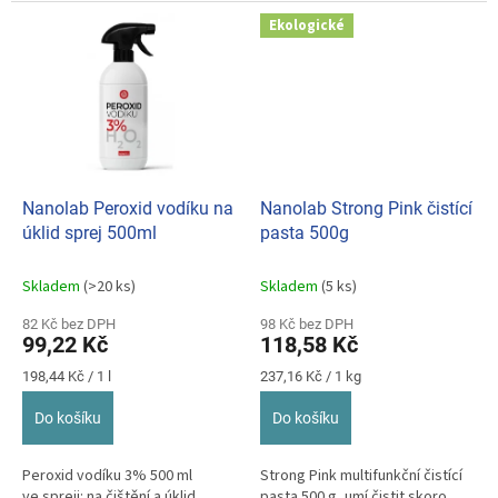
a vysokou nasákavost.
Ekologické
Nanolab Peroxid vodíku na
Nanolab Strong Pink čistící
úklid sprej 500ml
pasta 500g
Skladem
(>20 ks)
Skladem
(5 ks)
82 Kč bez DPH
98 Kč bez DPH
99,22 Kč
118,58 Kč
Měrná
Měrná
198,44 Kč / 1 l
237,16 Kč / 1 kg
cena:
cena:
Do košíku
Do košíku
Peroxid vodíku 3% 500 ml
Strong Pink multifunkční čistící
ve spreji: na čištění a úklid.
pasta 500 g, umí čistit skoro