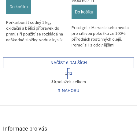
z
cena:
Měrná
99,83 Kč / 1 l
cena:
5
Do košíku
hvězdiček.
Do košíku
Perkarbonát sodný 1 kg,
Prací gel z Marseillského mýdla
oxidační a bělící přípravek do
pro citlivou pokožku ze 100%
praní. Při použití se rozkládá na
přírodních rostlinných olejů.
neškodné složky: vodu a kyslík.
Poradí si i s odolnějšími
Je skvělým odstraňovačem...
skvrnami a je účinný již při...
NAČÍST 6 DALŠÍCH
S
1
2
t
O
r
30
položek celkem
v
á
l
NAHORU
n
á
k
o
d
v
Z
a
á
c
á
n
í
p
í
p
a
Informace pro vás
r
t