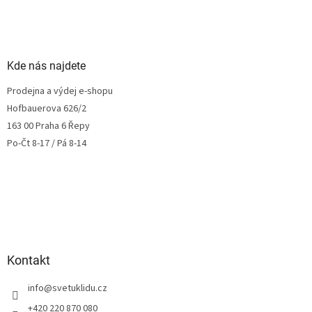
Kde nás najdete
Prodejna a výdej e-shopu
Hofbauerova 626/2
163 00 Praha 6 Řepy
Po-Čt 8-17 / Pá 8-14
Kontakt
info
@
svetuklidu.cz
+420 220 870 080