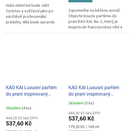
Vaše oblečení bude zářit
Zapomeňte na běžnou aviváž.
čistotou a svěžestí jako po
Objevte kouzlo parfému do
návštěvě profesionální
praní KAO KAI. No. 1, který je
prádelny. Bílá bude opravdu
inspirován francouzskou vůní a
bílá, barvy budou živé a jasné.
je vyroben s ohledem...
KAO KAI Luxusní parfém
KAO KAI Luxusní parfém
do praní inspirovaný
do praní inspirovaný
francouzskou vůní No.2
francouzskou vůní No.3
Skladem
(3 ks)
Průměrné
300ml
300ml
Skladem
(4 ks)
hodnocení
444,30 Kč bez DPH
produktu
537,60 Kč
444,30 Kč bez DPH
je
537,60 Kč
5,0
Měrná
179,20 Kč / 100 ml