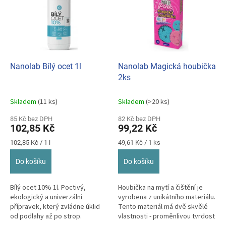
p
o
i
d
s
u
p
k
r
t
o
ů
d
Nanolab Bílý ocet 1l
Nanolab Magická houbička
u
2ks
k
t
Skladem
(11 ks)
Skladem
(>20 ks)
ů
85 Kč bez DPH
82 Kč bez DPH
102,85 Kč
99,22 Kč
Měrná
Měrná
102,85 Kč / 1 l
49,61 Kč / 1 ks
cena:
cena:
Do košíku
Do košíku
Bílý ocet 10% 1l. Poctivý,
Houbička na mytí a čištění je
ekologický a univerzální
vyrobena z unikátního materiálu.
přípravek, který zvládne úklid
Tento materiál má dvě skvělé
od podlahy až po strop.
vlastnosti - proměnlivou tvrdost