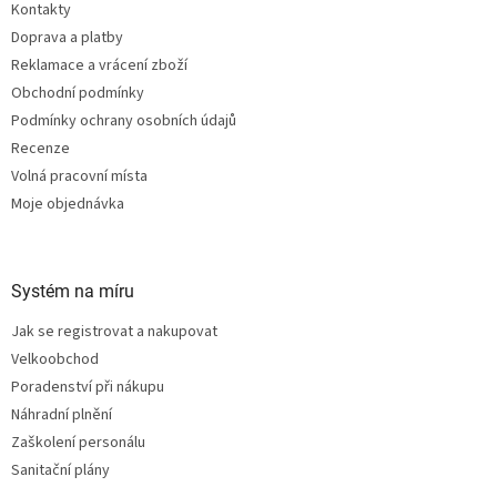
v
Kontakty
í
k
Doprava a platby
y
v
Reklamace a vrácení zboží
ý
Obchodní podmínky
p
Podmínky ochrany osobních údajů
i
s
Recenze
u
Volná pracovní místa
Moje objednávka
Systém na míru
Jak se registrovat a nakupovat
Velkoobchod
Poradenství při nákupu
Náhradní plnění
Zaškolení personálu
Sanitační plány