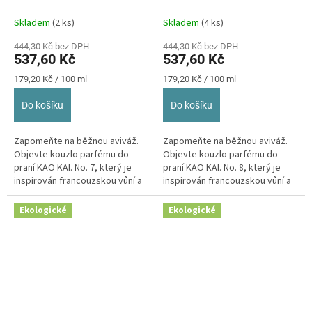
francouzskou vůní No.7
francouzskou vůní No.8
300ml
300ml
Skladem
(2 ks)
Skladem
(4 ks)
444,30 Kč bez DPH
444,30 Kč bez DPH
537,60 Kč
537,60 Kč
Měrná
Měrná
179,20 Kč / 100 ml
179,20 Kč / 100 ml
cena:
cena:
Do košíku
Do košíku
Zapomeňte na běžnou aviváž.
Zapomeňte na běžnou aviváž.
Objevte kouzlo parfému do
Objevte kouzlo parfému do
praní KAO KAI. No. 7, který je
praní KAO KAI. No. 8, který je
inspirován francouzskou vůní a
inspirován francouzskou vůní a
je vyroben s ohledem...
je vyroben s ohledem...
Ekologické
Ekologické