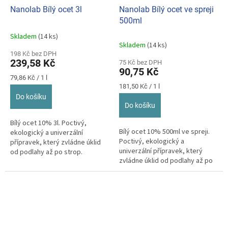
Nanolab Bílý ocet 3l
Nanolab Bílý ocet ve spreji
500ml
Skladem
(14 ks)
Průměrné
Skladem
(14 ks)
hodnocení
198 Kč bez DPH
produktu
239,58 Kč
75 Kč bez DPH
je
90,75 Kč
5,0
Měrná
79,86 Kč / 1 l
z
cena:
Měrná
181,50 Kč / 1 l
cena:
5
Do košíku
hvězdiček.
Do košíku
Bílý ocet 10% 3l. Poctivý,
Bílý ocet 10% 500ml ve spreji.
ekologický a univerzální
Poctivý, ekologický a
přípravek, který zvládne úklid
univerzální přípravek, který
od podlahy až po strop.
zvládne úklid od podlahy až po
strop.