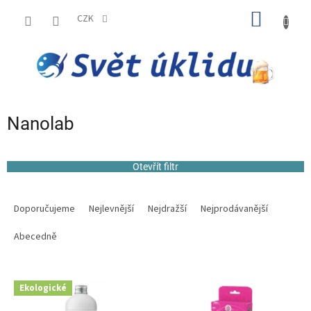
Přejít
NÁKUP
na
CZK
obsah
KOŠÍK
Nanolab
Otevřít filtr
Ř
a
Doporučujeme
Nejlevnější
Nejdražší
Nejprodávanější
z
e
Abecedně
n
í
V
p
Ekologické
ý
r