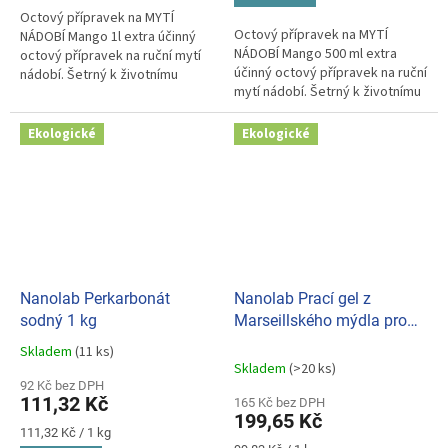
Octový přípravek na MYTÍ
Octový přípravek na MYTÍ
NÁDOBÍ Mango 1l extra účinný
NÁDOBÍ Mango 500 ml extra
octový přípravek na ruční mytí
účinný octový přípravek na ruční
nádobí. Šetrný k životnímu
mytí nádobí. Šetrný k životnímu
prostředí.
prostředí.
Ekologické
Ekologické
Nanolab Perkarbonát
Nanolab Prací gel z
sodný 1 kg
Marseillského mýdla pro
citlivou pokožku 2l
Skladem
(11 ks)
Průměrné
Skladem
(>20 ks)
hodnocení
92 Kč bez DPH
produktu
111,32 Kč
165 Kč bez DPH
je
199,65 Kč
5,0
Měrná
111,32 Kč / 1 kg