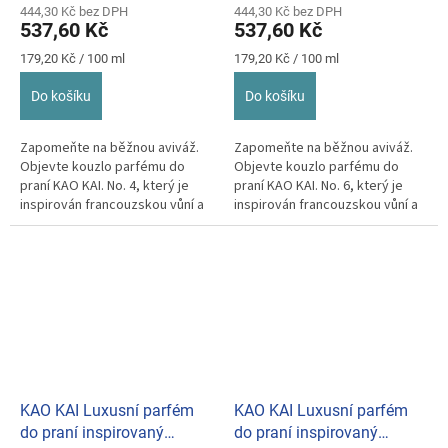
444,30 Kč bez DPH
444,30 Kč bez DPH
537,60 Kč
537,60 Kč
Měrná
Měrná
179,20 Kč / 100 ml
179,20 Kč / 100 ml
cena:
cena:
Do košíku
Do košíku
Zapomeňte na běžnou aviváž.
Zapomeňte na běžnou aviváž.
Objevte kouzlo parfému do
Objevte kouzlo parfému do
praní KAO KAI. No. 4, který je
praní KAO KAI. No. 6, který je
inspirován francouzskou vůní a
inspirován francouzskou vůní a
je vyroben s ohledem...
je vyroben s ohledem...
KAO KAI Luxusní parfém
KAO KAI Luxusní parfém
do praní inspirovaný
do praní inspirovaný