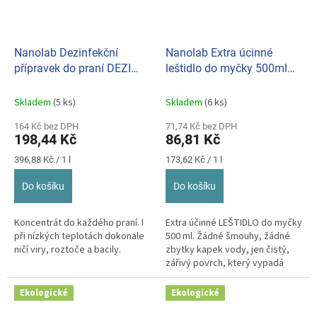
Nanolab Dezinfekční
Nanolab Extra úcinné
přípravek do praní DEZI
leštidlo do myčky 500ml
WASH 500ml
ekologické
Skladem
(5 ks)
Skladem
(6 ks)
164 Kč bez DPH
71,74 Kč bez DPH
198,44 Kč
86,81 Kč
Měrná
Měrná
396,88 Kč / 1 l
173,62 Kč / 1 l
cena:
cena:
Do košíku
Do košíku
Koncentrát do každého praní. I
Extra účinné LEŠTIDLO do myčky
při nízkých teplotách dokonale
500 ml. Žádné šmouhy, žádné
ničí viry, roztoče a bacily.
zbytky kapek vody, jen čistý,
zářivý povrch, který vypadá
jako nový.
Ekologické
Ekologické