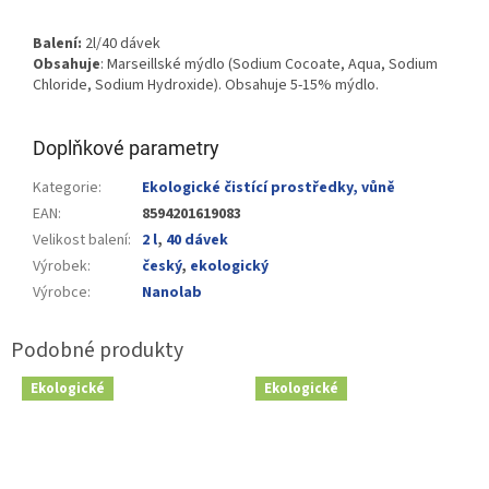
Balení:
2l/40 dávek
Obsahuje
: Marseillské mýdlo (
Sodium Cocoate
, Aqua,
Sodium
Chloride
,
Sodium Hydroxide
)
. Obsahuje 5-15% mýdlo.
Doplňkové parametry
Kategorie
:
Ekologické čistící prostředky, vůně
EAN
:
8594201619083
Velikost balení
:
2 l
,
40 dávek
Výrobek
:
český
,
ekologický
Výrobce
:
Nanolab
Ekologické
Ekologické