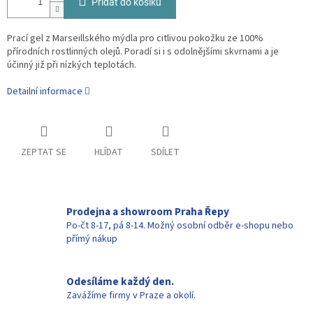
Přidat do košíku
Prací gel z Marseillského mýdla pro citlivou pokožku ze 100%
přírodních rostlinných olejů. Poradí si i s odolnějšími skvrnami a je
účinný již při nízkých teplotách.
Detailní informace
ZEPTAT SE
HLÍDAT
SDÍLET
Prodejna a showroom Praha Řepy
Po-čt 8-17, pá 8-14. Možný osobní odběr e-shopu nebo
přímý nákup
Odesíláme každý den.
Zavážíme firmy v Praze a okolí.