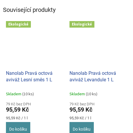
Související produkty
Ekologické
Ekologické
Nanolab Pravá octová
Nanolab Pravá octová
aviváž Lesní směs 1 L
aviváž Levandule 1 L
Skladem
(10 ks)
Skladem
(10 ks)
79 Kč bez DPH
79 Kč bez DPH
95,59 Kč
95,59 Kč
Měrná
Měrná
95,59 Kč / 1 l
95,59 Kč / 1 l
cena:
cena:
Do košíku
Do košíku