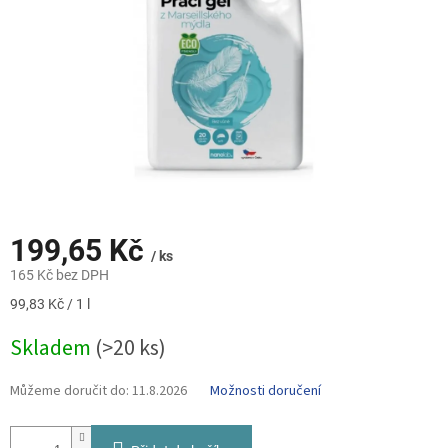
199,65 Kč
/ ks
165 Kč bez DPH
Měrná
99,83 Kč / 1 l
cena:
Skladem
(>20 ks)
Můžeme doručit do:
11.8.2026
Možnosti doručení