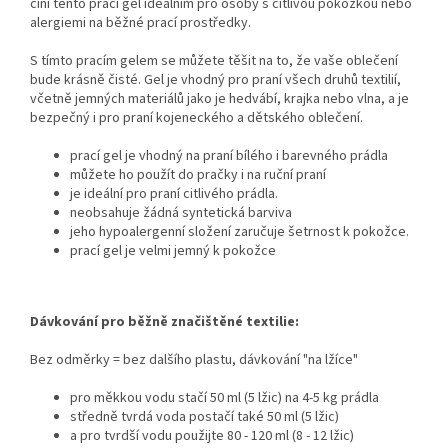
činí tento prací gel ideálním pro osoby s citlivou pokožkou nebo
alergiemi na běžné prací prostředky.
S tímto pracím gelem se můžete těšit na to, že vaše oblečení
bude krásně čisté. Gel je vhodný pro praní všech druhů textilií,
včetně jemných materiálů jako je hedvábí, krajka nebo vlna, a je
bezpečný i pro praní kojeneckého a dětského oblečení.
prací gel je vhodný na praní bílého i barevného prádla
můžete ho použít do pračky i na ruční praní
je ideální pro praní citlivého prádla.
neobsahuje žádná
syntetická barviva
jeho hypoalergenní složení zaručuje šetrnost k pokožce.
prací gel je velmi jemný k pokožce
Dávkování pro běžně značištěné textilie:
Bez odměrky = bez dalšího plastu, dávkování "na lžíce"
pro měkkou vodu stačí 50 ml (5 lžic) na 4-5 kg ​​prádla
středně tvrdá voda postačí také 50 ml (5 lžic)
a pro tvrdší vodu použijte 80 - 120 ml (8 - 12 lžic)