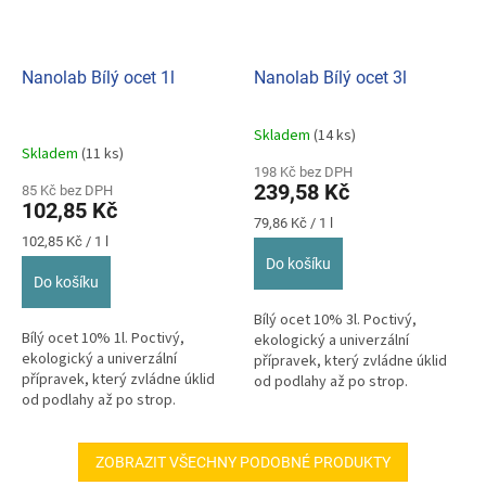
Nanolab Bílý ocet 1l
Nanolab Bílý ocet 3l
Skladem
(14 ks)
Průměrné
Skladem
(11 ks)
hodnocení
198 Kč bez DPH
produktu
239,58 Kč
85 Kč bez DPH
je
102,85 Kč
5,0
Měrná
79,86 Kč / 1 l
z
Měrná
cena:
102,85 Kč / 1 l
cena:
5
Do košíku
hvězdiček.
Do košíku
Bílý ocet 10% 3l. Poctivý,
Bílý ocet 10% 1l. Poctivý,
ekologický a univerzální
ekologický a univerzální
přípravek, který zvládne úklid
přípravek, který zvládne úklid
od podlahy až po strop.
od podlahy až po strop.
ZOBRAZIT VŠECHNY PODOBNÉ PRODUKTY