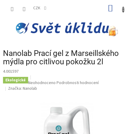
Přejít
NÁKUP
na
CZK
obsah
KOŠÍK
Nanolab Prací gel z Marseillského
mýdla pro citlivou pokožku 2l
4.001597
Ekologické
Průměrné
Neohodnoceno
Podrobnosti hodnocení
hodnocení
Značka:
Nanolab
produktu
je
0,0
z
5
hvězdiček.