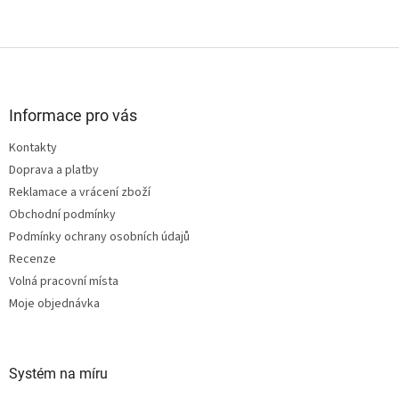
Z
á
p
a
Informace pro vás
t
Kontakty
í
Doprava a platby
Reklamace a vrácení zboží
Obchodní podmínky
Podmínky ochrany osobních údajů
Recenze
Volná pracovní místa
Moje objednávka
Systém na míru