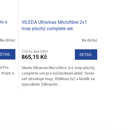
ro s
VILEDA Ultramax Microfibre 2v1
mop plochý complete set
Na dotaz
Na dotaz
Průměrné
hodnocení
produktu
715 Kč bez DPH
ETAIL
DETAIL
865,15 Kč
je
5,0
d Pro
Vileda Ultramax Microfibre 2v1 mop plochý
z
k mopu a
complete set pro každodenní úklid. Tento
5
set obsahuje mop, třídílnou tyč a kbelík se
hvězdiček.
speciálním ždímacím...