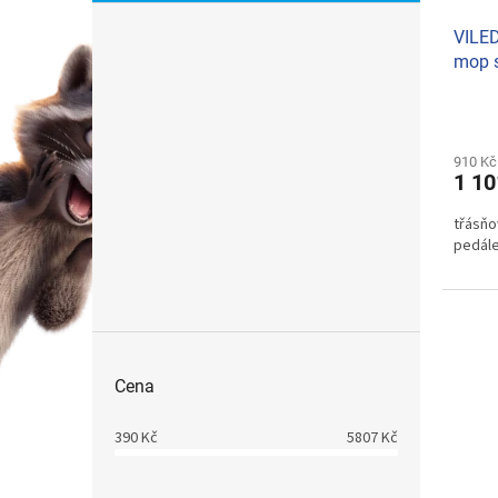
VILED
mop 
910 Kč
1 10
třásňo
pedál
Cena
390
Kč
5807
Kč