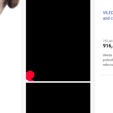
VILED
and c
757,40
916,
Vileda
pohodl
mikrov