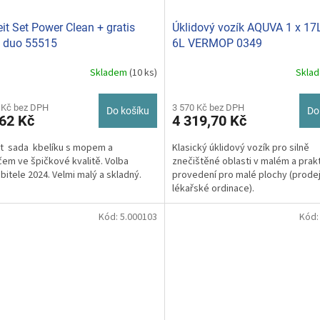
eit Set Power Clean + gratis
Úklidový vozík AQUVA 1 x 17L
 duo 55515
6L VERMOP 0349
Skladem
(10 ks)
Skla
 Kč bez DPH
3 570 Kč bez DPH
Do košíku
Do
62 Kč
4 319,70 Kč
it sada kbelíku s mopem a
Klasický úklidový vozík pro silně
em ve špičkové kvalitě. Volba
znečištěné oblasti v malém a pra
bitele 2024. Velmi malý a skladný.
provedení pro malé plochy (prode
lékařské ordinace).
Kód:
5.000103
Kód