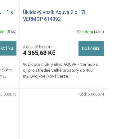
 + 1 x
Úklidový vozík Aquva 2 x 17L
VERMOP 614392
dem
(9 ks)
Skladem
(4 ks)
3 608 Kč bez DPH
 košíku
Do košíku
4 365,68 Kč
Vozík pro mokrý úklid AQUVA – Vermop s
ktickém
ojí pro středně velké prostory do 400
jny,
m2. Dvojkbelíková verze.
:
5.000673
Kód:
5.000674