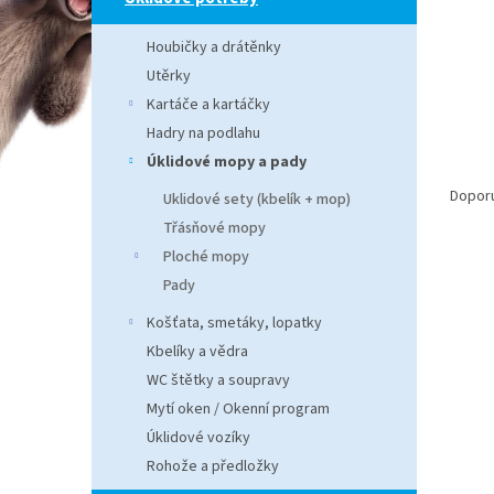
n
e
Houbičky a drátěnky
l
Utěrky
Kartáče a kartáčky
Hadry na podlahu
Úklidové mopy a pady
Ř
a
Dopor
Uklidové sety (kbelík + mop)
z
Třásňové mopy
e
Ploché mopy
V
n
Pady
ý
í
p
p
Košťata, smetáky, lopatky
i
r
Kbelíky a vědra
s
o
WC štětky a soupravy
p
d
Mytí oken / Okenní program
r
u
o
k
Úklidové vozíky
d
t
Rohože a předložky
u
ů