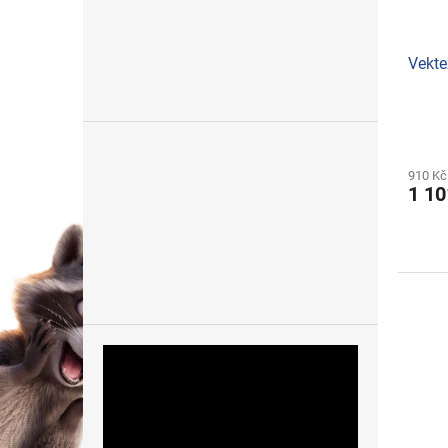
Vekte
910 Kč
1 10