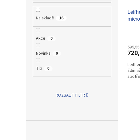
Leifh
Na skladě
16
micro
Akce
0
595,55
720,
Novinka
0
Leifhe
Tip
0
ždímač
spotře
ROZBALIT FILTR