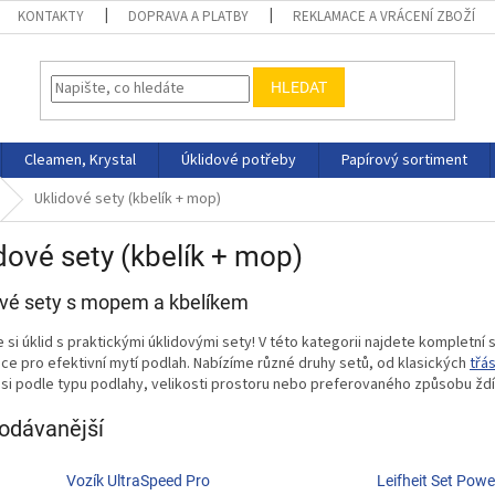
KONTAKTY
DOPRAVA A PLATBY
REKLAMACE A VRÁCENÍ ZBOŽÍ
HLEDAT
Cleamen, Krystal
Úklidové potřeby
Papírový sortiment
Uklidové sety (kbelík + mop)
dové sety (kbelík + mop)
ové sety s mopem a kbelíkem
 si úklid s praktickými úklidovými sety! V této kategorii najdete kompletní
e pro efektivní mytí podlah. Nabízíme různé druhy setů, od klasických
třá
si podle typu podlahy, velikosti prostoru nebo preferovaného způsobu ždímán
odávanější
Vozík UltraSpeed Pro
Leifheit Set Powe