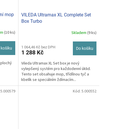
ční mop
VILEDA Ultramax XL Complete Set
Box Turbo
em
(10 ks)
Skladem
(9 ks)
Průměrné
hodnocení
produktu
1 064,46 Kč bez DPH
 košíku
Do košíku
je
1 288 Kč
5,0
z
 plochý
Vileda Ultramax XL Set box je nový
5
vylepšený systém pro každodenní úklid.
hvězdiček.
Tento set obsahuje mop, třídílnou tyč a
kbelík se speciálním ždímacím...
:
5.000579
Kód:
5.000552