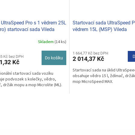
 UltraSpeed Pro s 1 vědrem 25L
Startovací sada UltraSpeed P
cro) startovací sada Vileda
vědrem 15L (MSP) Vileda
ssional BC173910
Professional BC174027
Skladem
(14 ks)
Průměrné
hodnocení
produktu
1 664,77 Kč bez DPH
D
55 Kč bez DPH
2 014,37 Kč
Do košíku
je
1,32 Kč
5,0
Startovací sada na úklid UltraSpee
z
ionální startovací sada vozíku
obsahuje vědro 15 l, ždímač, držá
5
je podvozek s kolečky, vědro,
mop MicroSpeed MAX.
hvězdiček.
, držák mopu a mop Microlite (ML).
O
v
l
á
d
a