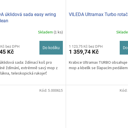
A úklidová sada easy wring
VILEDA Ultramax Turbo rota
lean
Skladem
(1 ks)
Sklad
Průměrné
hodnocení
produktu
 Kč bez DPH
1 123,75 Kč bez DPH
Do košíku
Do
je
45 Kč
1 359,74 Kč
5,0
z
 úklidová sada: ždímací koš pro
Krabice Ultramax TURBO obsahuje
5
né ždímání, extrémně savý mop z
mop a kbelík se šlapacím pedálem
hvězdiček.
lákna, teleskopická rukojeť
Kód:
5.000615
Kód