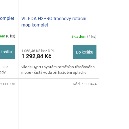
omplet
VILEDA H2PRO třásňový rotační
mop komplet
dem
(6 ks)
Skladem
(4 ks)
1 068,46 Kč bez DPH
 košíku
Do košíku
1 292,84 Kč
 – se
Vileda H₂prO systém rotačního třásňového
vody
mopu - čistá voda při každém oplachu
:
5.000278
Kód:
5.000424