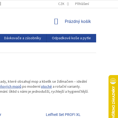
OBCHODNÍ PODMÍNKY
PODMÍNKY OCHRANY OSOBNÍCH ÚDAJŮ
CZK
Přihlášení
NÁKUPNÍ
Prázdný košík
KOŠÍK
Dávkovače a zásobníky
Odpadkové koše a pytle
Eco produ
 sady, které obsahují mop a kbelík se ždímačem – ideální
sňových mopů
po moderní
ploché
a rotační varianty.
í. Úklid s námi je jednodušší, rychlejší a hygieničtější.
r
Leifheit Set PROFI XL