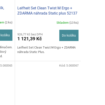
ík,
Leifheit Set Clean Twist M Ergo +
ZDARMA náhrada Static plus 52137
dem
(2 ks)
Skladem
(13 ks)
Průměrné
hodnocení
produktu
926,77 Kč bez DPH
 košíku
Do košíku
je
1 121,39 Kč
5,0
z
ždímačem.
Leifheit Set Clean Twist M Ergo + ZDARMA
5
idový
náhrada Static Plus.
hvězdiček.
id.
:
5.000565
Kód:
5.000567