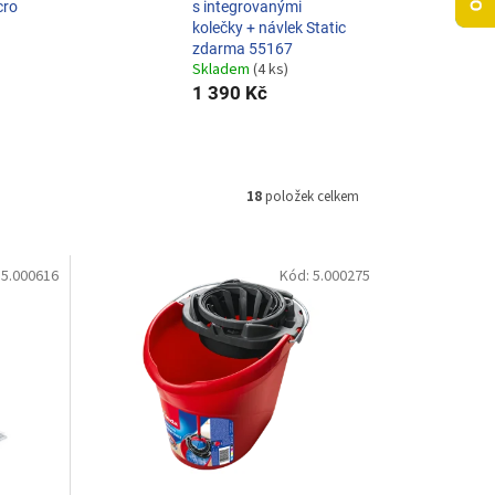
cro
s integrovanými
kolečky + návlek Static
zdarma 55167
Skladem
(4 ks)
1 390 Kč
18
položek celkem
:
5.000616
Kód:
5.000275