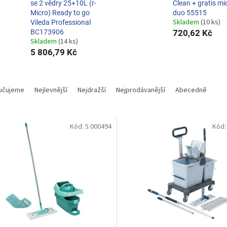
se 2 vědry 25+10L (r-
Clean + gratis mi
Micro) Ready to go
duo 55515
Skladem
(10 ks)
Vileda Professional
BC173906
720,62 Kč
Skladem
(14 ks)
5 806,79 Kč
učujeme
Nejlevnější
Nejdražší
Nejprodávanější
Abecedně
Kód:
5.000494
Kód