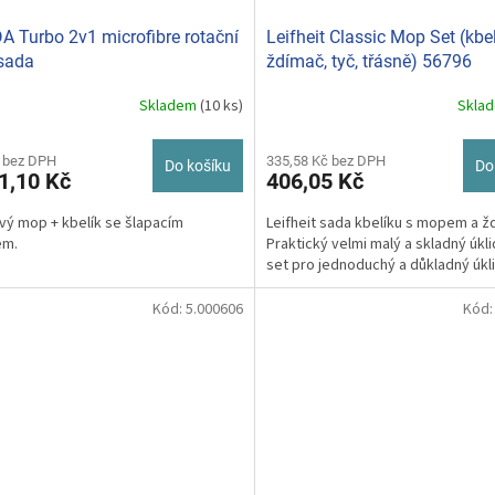
A Turbo 2v1 microfibre rotační
Leifheit Classic Mop Set (kbel
sada
ždímač, tyč, třásně) 56796
Skladem
(10 ks)
Skla
 bez DPH
335,58 Kč bez DPH
Do košíku
Do
1,10 Kč
406,05 Kč
vý mop + kbelík se šlapacím
Leifheit sada kbelíku s mopem a 
em.
Praktický velmi malý a skladný úkl
set pro jednoduchý a důkladný úkl
Kód:
5.000606
Kód