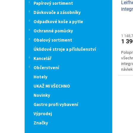
Leifh
Papírový sortiment
k
integ
t
Dávkovače a zásobníky
Stati
ů
Odpadkové koše a pytle
Ochranné pomůcky
1 148,
Obalový sortiment
1 39
Úklidové stroje a příslušenství
Polopr
všechn
Kancelář
integr
Občerstvení
návlek
Hotely
UKAŽ MI VŠECHNO
Novinky
Gastro profi vybavení
Výprodej
Značky