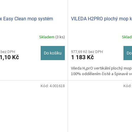
x Easy Clean mop systém
VILEDA H2PRO plochý mop k
Skladem
(3 ks)
Skla
 bez DPH
977,69 Kč bez DPH
Do košíku
Do
1,10 Kč
1 183 Kč
Vileda H₂prO vertikální plochý mop
100% oddělením čisté a špinavé 
Kód:
4.001618
Kód