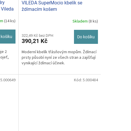
dry
VILEDA SuperMocio kbelík se
 Vileda
ždímacím košem
em
(14 ks)
Skladem
(8 ks)
322,49 Kč bez DPH
 košíku
Do košíku
390,21 Kč
je 2
Moderní kbelík třásňovým mopům. Ždímací
kojeť,
prsty působí nyní ze všech stran a zajišťují
vynikající ždímací účinek.
:
5.000649
Kód:
5.000484