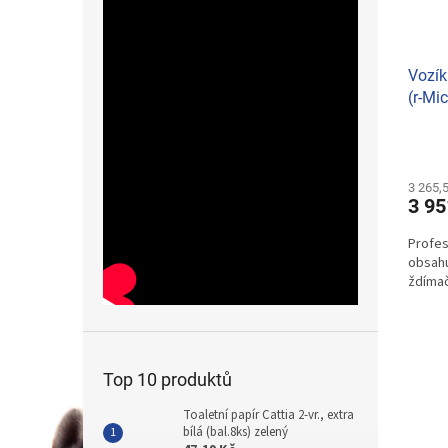
Vozík
(r-Mi
Profe
3 265,
3 95
Profes
obsahu
ždímač
Top 10 produktů
Toaletní papír Cattia 2-vr., extra
bílá (bal.8ks) zelený