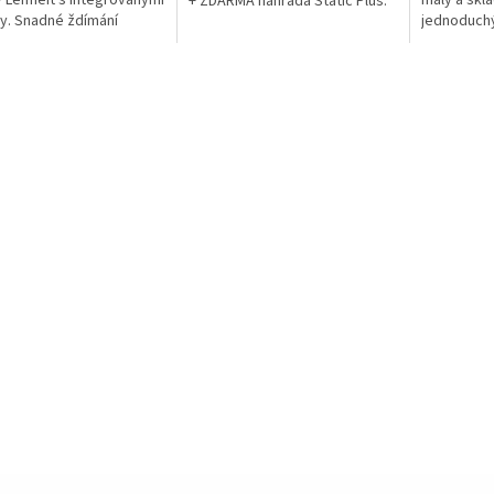
 Leifheit s integrovanými
malý a skla
+ ZDARMA náhrada Static Plus.
y. Snadné ždímání
jednoduchý
u pomocí ždímacího...