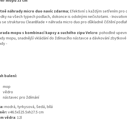
běr mopu 33 cm
etně náhrady micro duo navíc zdarma
; Efektivní s každým setřením pro
edky na všech typech podlach, dokonce is odolnými nečistotami. - Inovativní
 se strukturou CleanBlade + náhrada micro duo pro důkladné čištění podla
hrada mopu s kombinací kapsy a suchého zipu Velcro
: pohodlné upevn
ady mopu, snadnější vkládání do ždímacího nástavce a dávkování zbytkové 
ady -
h balení:
mop
vědro
nástavec pro ždímání
a:
modrá, tyrkysová, šedá, bílá
měr:
v46.5xš25.5xh27.5 cm
em vědra
: 12l