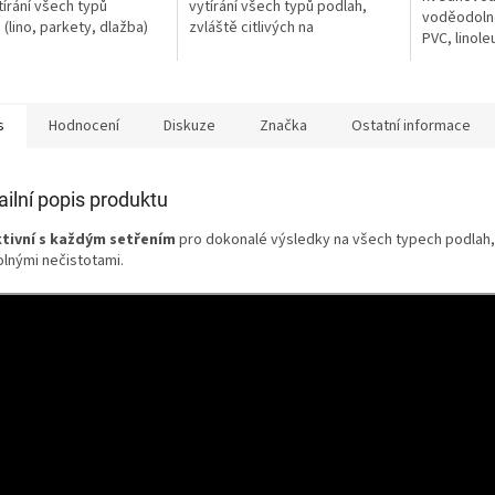
tírání všech typů
vytírání všech typů podlah,
voděodolné
 (lino, parkety, dlažba)
zvláště citlivých na
PVC, linole
vlhkost (parkety, lamino,
kámen) a t
korek, dřevo, atd.)
pokryté...
s
Hodnocení
Diskuze
Značka
Ostatní informace
ailní popis produktu
ktivní s každým setřením
pro dokonalé výsledky na všech typech podlah,
olnými nečistotami.