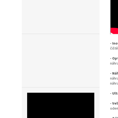
- In
čiště
- Op
náhr
- Ná
náhr
náhr
- Ul
- Ve
odem