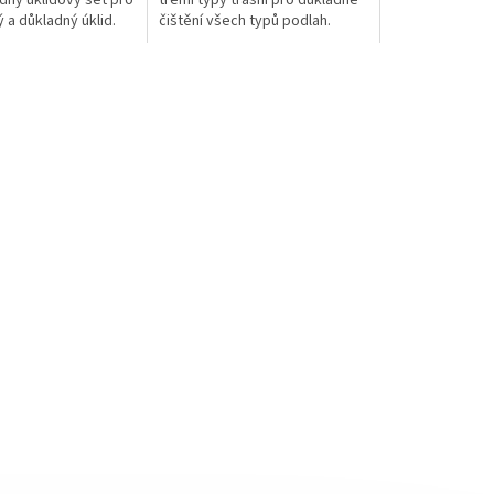
dný úklidový set pro
třemi typy třásní pro důkladné
 a důkladný úklid.
čištění všech typů podlah.
Lze prát na 60 °C.