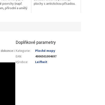
 povrchy (např.
plochy s antistickou přísadou.
um, přírodní a umělý
aké povrchy
Doplňkové parametry
 dokonce i
Kategorie
:
Ploché mopy
EAN
:
4006501004697
Výrobce
:
Leifheit