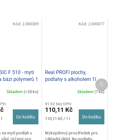
Kód:
2.000389
Kód:
2.000077
IC F 510 - mytí
Real PROFI plochy,
a bázi polymerů 1
podlahy s alkoholem 1l
Další
BC31157
produkt
Skladem
(>20 ks)
Skladem
(7 ks)
DPH
91 Kč bez DPH
Kč
110,11 Kč
Do košíku
Do košíku
Měrná
 l
110,11 Kč / 1 l
cena:
 na mytí podlah s
Nízkopěnivý prostředek pro
 vůní. Určený pro
základní úklid. Na podlahy,