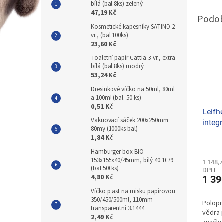
bílá (bal.8ks) zelený
47,19 Kč
Kosmetické kapesníky SATINO 2-
vr., (bal.100ks)
23,60 Kč
Toaletní papír Cattia 3-vr., extra
bílá (bal.8ks) modrý
53,24 Kč
Dresinkové víčko na 50ml, 80ml
a 100ml (bal. 50 ks)
0,51 Kč
Leifh
Vakuovací sáček 200x250mm
integ
80my (1000ks bal)
návle
1,84 Kč
5516
Hamburger box BIO
153x155x40/45mm, bílý 40.1079
1 148,
(bal.500ks)
DPH
4,80 Kč
1 39
Víčko plast na misku papírovou
350/450/500ml, 110mm
Polopr
transparentní 3.1444
vědra 
2,49 Kč