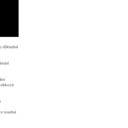
ro důkladné
dímání
ění
vlhkosti
m
ro snadné