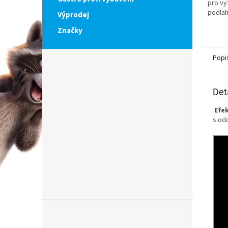
pro vy
podlah
Výprodej
Značky
Popi
Det
Efe
s od