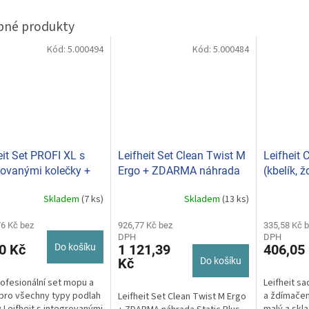
Kód:
5.000494
Kód:
5.000484
eit Set PROFI XL s
Leifheit Set Clean Twist M
Leifheit 
rovanými kolečky +
Ergo + ZDARMA náhrada
(kbelík, ž
k Static zdarma
Static plus 52137
třásně) 
Skladem
(7 ks)
Skladem
(13 ks)
Průměrné
7
hodnocení
76 Kč bez
produktu
926,77 Kč bez
335,58 Kč 
DPH
DPH
je
0 Kč
Do košíku
1 121,39
406,05
5,0
Kč
Do košíku
z
5
ofesionální set mopu a
Leifheit s
hvězdiček.
pro všechny typy podlah
a ždímačem
Leifheit Set Clean Twist M Ergo