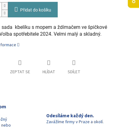
Přidat do košíku
t sada kbelíku s mopem a ždímačem ve špičkové
 Volba spotřebitele 2024. Velmi malý a skladný.
informace
ZEPTAT SE
HLÍDAT
SDÍLET
oom
Odesíláme každý den.
ožný
Zavážíme firmy v Praze a okolí.
u nebo