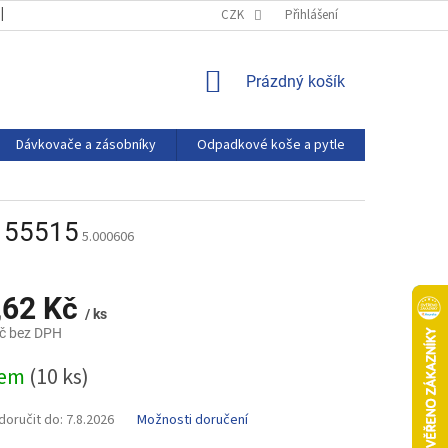
OBCHODNÍ PODMÍNKY
PODMÍNKY OCHRANY OSOBNÍCH ÚDAJŮ
CZK
Přihlášení
NÁKUPNÍ
Prázdný košík
KOŠÍK
Dávkovače a zásobníky
Odpadkové koše a pytle
Eco produ
o 55515
5.000606
,62 Kč
/ ks
č bez DPH
dem
(10 ks)
oručit do:
7.8.2026
Možnosti doručení