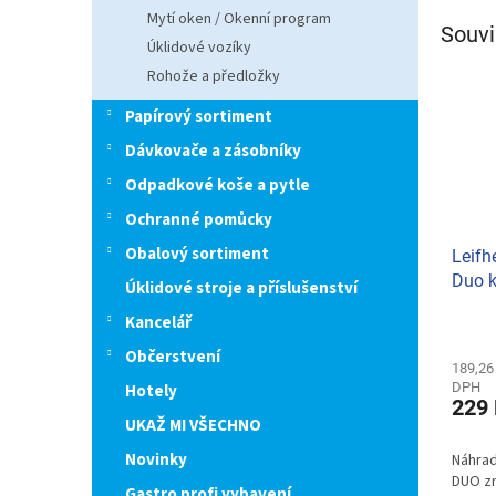
Mytí oken / Okenní program
Souvi
Úklidové vozíky
Rohože a předložky
Papírový sortiment
Dávkovače a zásobníky
Odpadkové koše a pytle
Ochranné pomůcky
Obalový sortiment
Leifh
Duo 
Úklidové stroje a příslušenství
5532
Kancelář
Občerstvení
189,26
DPH
Hotely
229
UKAŽ MI VŠECHNO
Novinky
Náhra
DUO zn
Gastro profi vybavení