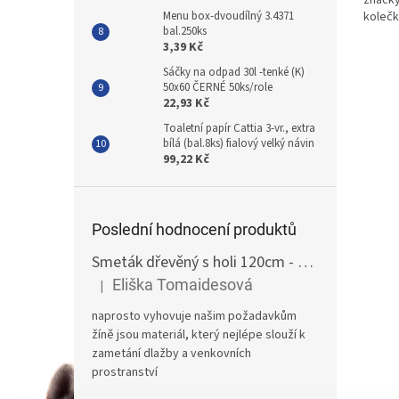
značky
Menu box-dvoudílný 3.4371
kolečk
bal.250ks
návlek
3,39 Kč
Sáčky na odpad 30l -tenké (K)
50x60 ČERNÉ 50ks/role
22,93 Kč
Toaletní papír Cattia 3-vr., extra
bílá (bal.8ks) fialový velký návin
99,22 Kč
Poslední hodnocení produktů
Smeták dřevěný s holi 120cm - žíně
Eliška Tomaidesová
|
Hodnocení produktu je 5 z 5 hvězdiček.
naprosto vyhovuje našim požadavkům
žíně jsou materiál, který nejlépe slouží k
zametání dlažby a venkovních
prostranství