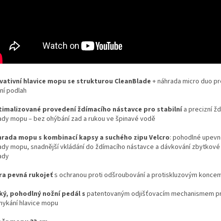
ovativní hlavice mopu se strukturou CleanBlade
+ náhrada micro duo p
ní podlah
timalizované provedení ždímacího nástavce pro stabilní
a precizní ž
ady mopu – bez ohýbání zad a rukou ve špinavé vodě
hrada mopu s kombinací kapsy a suchého zipu Velcro
: pohodlné upevn
ady mopu, snadnější vkládání do ždímacího nástavce a dávkování zbytkové 
ady
tra pevná rukojeť
s ochranou proti odšroubování a protiskluzovým konce
lký, pohodlný nožní pedál s
patentovaným odjišťovacím mechanismem p
ykání hlavice mopu