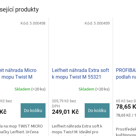
sející produkty
Kód:
5.000498
Kód:
5.000499
eit náhrada Micro
Leifheit náhrada Extra soft
PROFIBAS
k mopu Twist M
k mopu Twist M 55321
podlah n
0
L
Skladem
(>20 ks)
Skladem
(>20 ks)
 Kč bez
205,79 Kč bez
65 Kč bez 
78,65 
DPH
 Kč
Do košíku
249,01 Kč
Do košíku
Měrná
78,65 Kč / 1
cena:
da na mop TWIST MICRO
Leifheit náhrada Extra soft k
Prostředek
ačky Leifheit. Určena
mopu Twist M. Ideální pro
květinovou