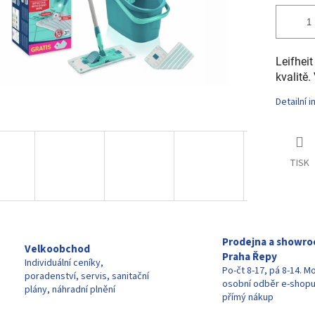
Leifhei
kvalitě.
Detailní 
TISK
Prodejna a showr
Velkoobchod
Praha Řepy
Individuální ceníky,
Po-čt 8-17, pá 8-14. M
poradenství, servis, sanitační
osobní odběr e-shop
plány, náhradní plnění
přímý nákup