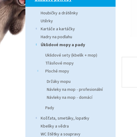
n
e
Houbičky a drátěnky
l
Utěrky
Kartáče a kartáčky
Hadry na podlahu
Úklidové mopy a pady
Uklidové sety (kbelík + mop)
Třásňové mopy
Ploché mopy
Držáky mopu
Návleky na mop - profesionální
Návleky na mop - domácí
Pady
Košťata, smetáky, lopatky
Kbelíky a vědra
WC štětky a soupravy