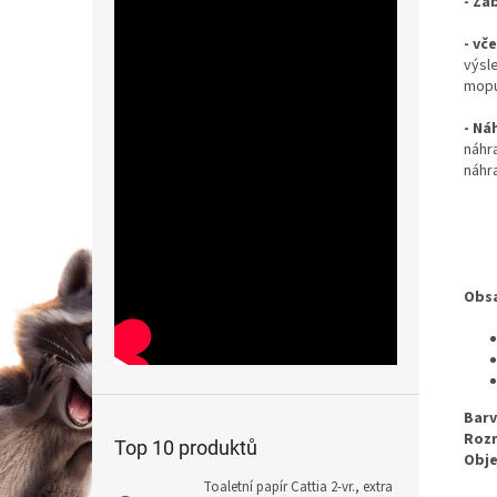
- Zá
- vč
výsl
mopu
- Ná
náhr
náhr
Obsa
Barv
Roz
Top 10 produktů
Obj
Toaletní papír Cattia 2-vr., extra