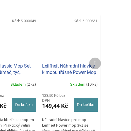
Kód:
5.000649
Kód:
5.000651
Další
produkt
Classic Mop Set
Leiifheit Náhradní hlavice
dímač, tyč,
k mopu třásně Power Mop
56796
3v1 52066
Skladem
(2 ks)
Skladem
(10 ks)
bez
123,50 Kč bez
DPH
 Kč
Do košíku
149,44 Kč
Do košíku
ada kbelíku s mopem
Náhradní hlavice pro mop
. Praktický velmi
Leifheit Power mop 3v1 se