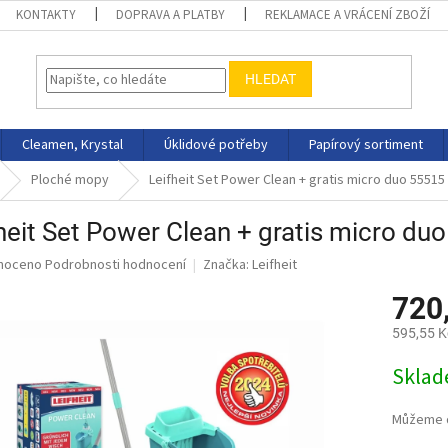
KONTAKTY
DOPRAVA A PLATBY
REKLAMACE A VRÁCENÍ ZBOŽÍ
HLEDAT
Cleamen, Krystal
Úklidové potřeby
Papírový sortiment
Ploché mopy
Leifheit Set Power Clean + gratis micro duo 55515
heit Set Power Clean + gratis micro du
né
noceno
Podrobnosti hodnocení
Značka:
Leifheit
ní
720
u
595,55 K
Měrná
Skla
cena:
ek.
Můžeme d