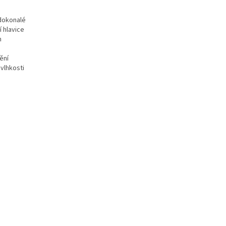
 dokonalé
 hlavice
h
ění
vlhkosti