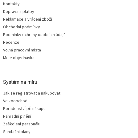
v
Kontakty
í
k
Doprava a platby
y
v
Reklamace a vrácení zboží
ý
Obchodní podmínky
p
Podmínky ochrany osobních údajů
i
s
Recenze
u
Volná pracovní místa
Moje objednávka
Systém na míru
Jak se registrovat a nakupovat
Velkoobchod
Poradenství při nákupu
Náhradní plnění
Zaškolení personálu
Sanitační plány