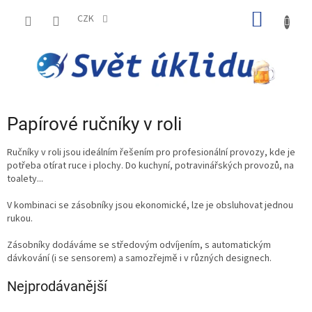
Přejít
NÁKUP
na
CZK
obsah
KOŠÍK
Papírové ručníky v roli
Ručníky v roli jsou ideálním řešením pro profesionální provozy, kde je
potřeba otírat ruce i plochy. Do kuchyní, potravinářských provozů, na
toalety...
V kombinaci se zásobníky jsou ekonomické, lze je obsluhovat jednou
rukou.
Zásobníky dodáváme se středovým odvíjením, s automatickým
dávkování (i se sensorem) a samozřejmě i v různých designech.
Nejprodávanější