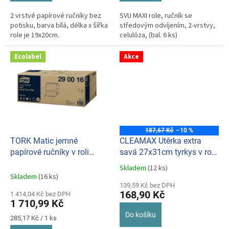
2 vrstvé papírové ručníky bez
SVU MAXI role, ručník se
potisku, barva bílá, délka x šířka
středovým odvíjením, 2-vrstvy,
role je 19x20cm.
celulóza, (bal. 6 ks)
Ecolabel
Akce
187,67 Kč
–10 %
TORK Matic jemné
CLEAMAX Utěrka extra
papírové ručníky v roli
savá 27x31cm tyrkys v roli
Premium 2-vr., (bal. 6ks) H1
(50útržků)
Skladem
(12 ks)
Průměrné
290016
Skladem
(16 ks)
hodnocení
139,59 Kč bez DPH
produktu
168,90 Kč
1 414,04 Kč bez DPH
je
1 710,99 Kč
5,0
Do košíku
z
Měrná
285,17 Kč / 1 ks
cena:
5