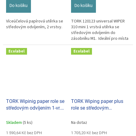
Do košíku
Do košíku
Víceúčelová papírová utěrka se
TORK 120123 universal WIPER
středovým odvíjením, 2 vrstvy.
310 mini 1 vrstvá utěrka se
středovým odvíjením do
zásobníku M1. Ideální pro místa
s velkou spotřebou.
Ecolabel
Ecolabel
TORK Wipinig paper role se
TORK Wiping paper plus
středovým odvíjením 1-vr.
role se středovým
(bal. 11ks) M1 100130
odvíjením 2-vr. M2 (bal.
6ks) 101250
Skladem
(5 ks)
Na dotaz
1 590,64 Kč bez DPH
1 705,20 Kč bez DPH