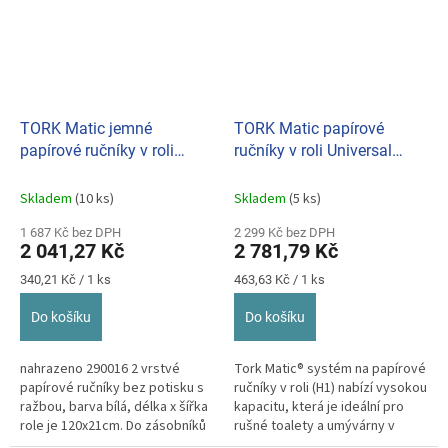
TORK Matic jemné
TORK Matic papírové
papírové ručníky v roli
ručníky v roli Universal
Premium 2-vr., (bal. 6ks) H1
extra dlouhé, 1-vr., (bal.
120016 doprodej
6ks) H1 120059
Skladem
(10 ks)
Skladem
(5 ks)
1 687 Kč bez DPH
2 299 Kč bez DPH
2 041,27 Kč
2 781,79 Kč
Měrná
Měrná
340,21 Kč / 1 ks
463,63 Kč / 1 ks
cena:
cena:
Do košíku
Do košíku
nahrazeno 290016 2 vrstvé
Tork Matic® systém na papírové
papírové ručníky bez potisku s
ručníky v roli (H1) nabízí vysokou
ražbou, barva bílá, délka x šířka
kapacitu, která je ideální pro
role je 120x21cm. Do zásobníků
rušné toalety a umývárny v
Tork H1.
místech, jako jsou...