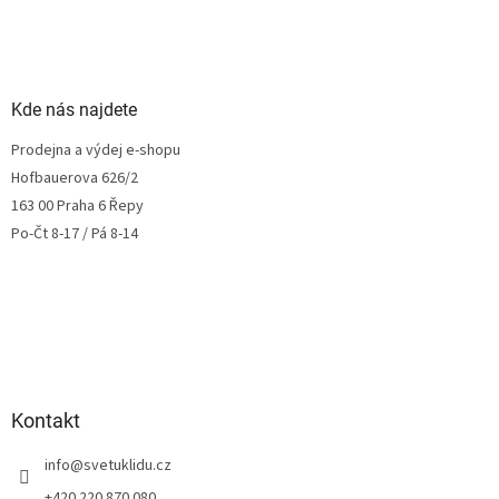
Kde nás najdete
Prodejna a výdej e-shopu
Hofbauerova 626/2
163 00 Praha 6 Řepy
Po-Čt 8-17 / Pá 8-14
Kontakt
info
@
svetuklidu.cz
+420 220 870 080