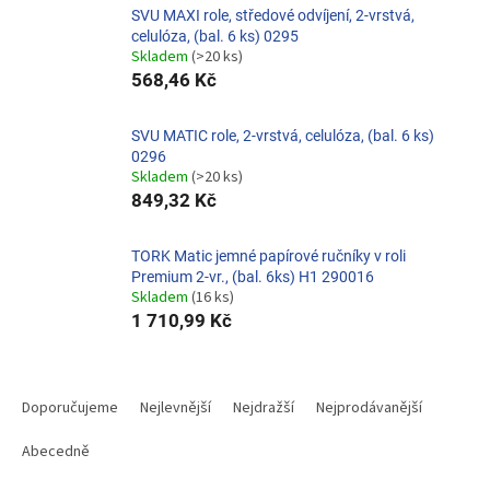
SVU MAXI role, středové odvíjení, 2-vrstvá,
celulóza, (bal. 6 ks) 0295
Skladem
(>20 ks)
568,46 Kč
SVU MATIC role, 2-vrstvá, celulóza, (bal. 6 ks)
0296
Skladem
(>20 ks)
849,32 Kč
TORK Matic jemné papírové ručníky v roli
Premium 2-vr., (bal. 6ks) H1 290016
Skladem
(16 ks)
1 710,99 Kč
Ř
a
Doporučujeme
Nejlevnější
Nejdražší
Nejprodávanější
z
e
Abecedně
n