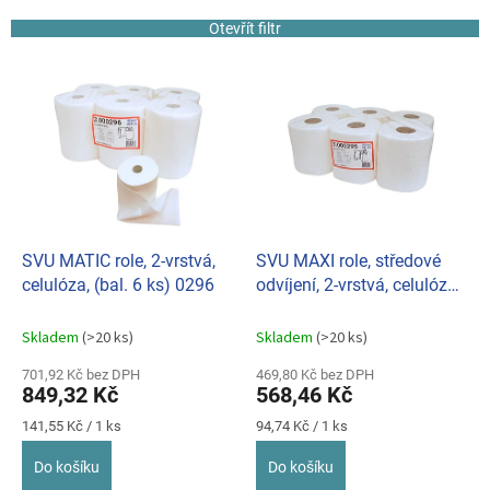
í
Otevřít filtr
p
r
V
o
ý
d
p
u
i
k
s
t
p
ů
r
o
d
SVU MATIC role, 2-vrstvá,
SVU MAXI role, středové
u
celulóza, (bal. 6 ks) 0296
odvíjení, 2-vrstvá, celulóza,
k
(bal. 6 ks) 0295
t
Skladem
(>20 ks)
Skladem
(>20 ks)
ů
701,92 Kč bez DPH
469,80 Kč bez DPH
849,32 Kč
568,46 Kč
Měrná
Měrná
141,55 Kč / 1 ks
94,74 Kč / 1 ks
cena:
cena:
Do košíku
Do košíku