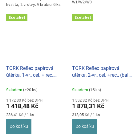
W1/W2/W3
kvalita, 2 vrstvy. V krabici 6 ks.
Ecolabel
Ecolabel
TORK Reflex papírová
TORK Reflex papírová
útěrka, 1-vr., cel. + rec.,
utěrka, 2-vr., cel. +rec., (bal.
(bal.6ks) M4 331.473242
6ks) M4 473472
Skladem
(>20 ks)
Skladem
(16 ks)
1 172,30 Kč bez DPH
1 552,32 Kč bez DPH
1 418,48 Kč
1 878,31 Kč
Měrná
Měrná
236,41 Kč / 1 ks
313,05 Kč / 1 ks
cena:
cena:
Do košíku
Do košíku