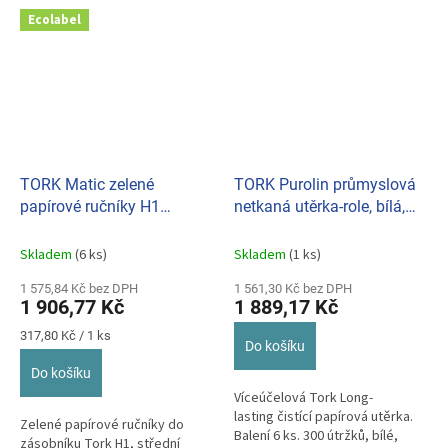
Ecolabel
TORK Matic zelené
TORK Purolin průmyslová
papírové ručníky H1
netkaná utěrka-role, bílá,
290076/120076
300 útržků 90537
Skladem
(6 ks)
Skladem
(1 ks)
1 575,84 Kč bez DPH
1 561,30 Kč bez DPH
1 906,77 Kč
1 889,17 Kč
Měrná
317,80 Kč / 1 ks
Do košíku
cena:
Do košíku
Víceúčelová Tork Long-
lasting čistící papírová utěrka.
Zelené papírové ručníky do
Balení 6 ks. 300 útržků, bílé,
zásobníku Tork H1, střední