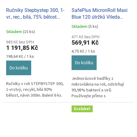
Ručníky Stepbystep 300, 1-
SafePlus MicronRoll Maxi
vr., rec., bílá, 75% bělost
Blue 120 útržků Vileda
(bal.6ks) 020208
Professional BC166910
Skladem
(5 ks)
Průměrné
Skladem
(15 ks)
hodnocení
471 Kč bez DPH
produktu
569,91 Kč
985 Kč bez DPH
je
1 191,85 Kč
5,0
Měrná
4,75 Kč / 1 ks
z
Měrná
cena:
198,64 Kč / 1 ks
cena:
5
Do košíku
hvězdiček.
Do košíku
Jednorázové hadříky z
Ručníky v roli STEPBYSTEP 300,
mikrovlákna na roli, odstrňují
1-vrstvý, recykl, bílá 80%
99,98% bakterií a virů.
bělost, návin 300m. Balení 6 ks.
Používejte přímo s
čistícím/dezinfekčním
prostředkem.
Ecolabel