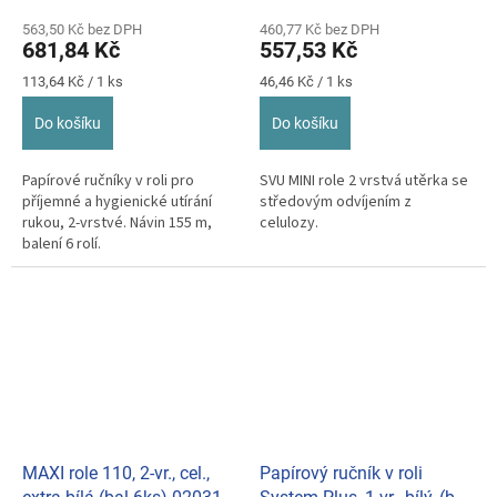
563,50 Kč bez DPH
460,77 Kč bez DPH
681,84 Kč
557,53 Kč
Měrná
Měrná
113,64 Kč / 1 ks
46,46 Kč / 1 ks
cena:
cena:
Do košíku
Do košíku
Papírové ručníky v roli pro
SVU MINI role 2 vrstvá utěrka se
příjemné a hygienické utírání
středovým odvíjením z
rukou, 2-vrstvé. Návin 155 m,
celulozy.
balení 6 rolí.
MAXI role 110, 2-vr., cel.,
Papírový ručník v roli