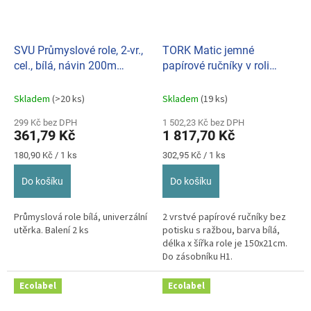
SVU Průmyslové role, 2-vr.,
TORK Matic jemné
cel., bílá, návin 200m
papírové ručníky v roli
(bal.2ks) 0325
Advanced 2-vr., (bal. 6ks)
H1 120067
Skladem
(>20 ks)
Skladem
(19 ks)
299 Kč bez DPH
1 502,23 Kč bez DPH
361,79 Kč
1 817,70 Kč
Měrná
Měrná
180,90 Kč / 1 ks
302,95 Kč / 1 ks
cena:
cena:
Do košíku
Do košíku
Průmyslová role bílá, univerzální
2 vrstvé papírové ručníky bez
utěrka. Balení 2 ks
potisku s ražbou, barva bílá,
délka x šířka role je 150x21cm.
Do zásobníku H1.
Ecolabel
Ecolabel