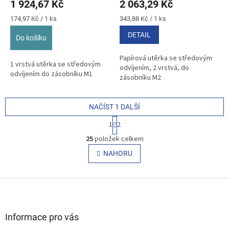
1 924,67 Kč
2 063,29 Kč
Měrná
Měrná
174,97 Kč / 1 ks
343,88 Kč / 1 ks
cena:
cena:
DETAIL
Do košíku
Papírová utěrka se středovým
1 vrstvá utěrka se středovým
odvíjením, 2 vrstvá, do
odvíjením do zásobníku M1
zásobníku M2
NAČÍST 1 DALŠÍ
S
1
2
t
O
r
25
položek celkem
v
á
l
NAHORU
n
á
k
o
d
v
Z
a
á
c
á
n
í
p
í
p
a
Informace pro vás
r
t