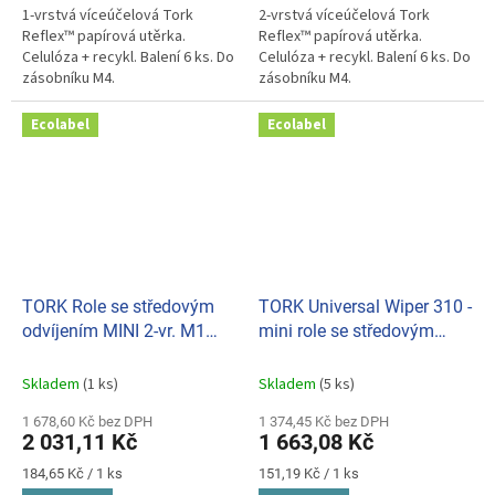
1-vrstvá víceúčelová Tork
2-vrstvá víceúčelová Tork
Reflex™ papírová utěrka.
Reflex™ papírová utěrka.
Celulóza + recykl. Balení 6 ks. Do
Celulóza + recykl. Balení 6 ks. Do
zásobníku M4.
zásobníku M4.
Ecolabel
Ecolabel
TORK Role se středovým
TORK Universal Wiper 310 -
odvíjením MINI 2-vr. M1
mini role se středovým
101221 (bal. 11ks)
odvíjením (bal. 11ks) M1
doprodej
120123
Skladem
(1 ks)
Skladem
(5 ks)
1 678,60 Kč bez DPH
1 374,45 Kč bez DPH
2 031,11 Kč
1 663,08 Kč
Měrná
Měrná
184,65 Kč / 1 ks
151,19 Kč / 1 ks
cena:
cena: