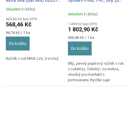
extra bílá (bal.6ks) 020311
System Plus, 1-vr., bílý, (bal.
(020211)
6ks) HT121270
Skladem
(>20 ks)
Průměrné
Skladem
(>20 ks)
hodnocení
469,80 Kč bez DPH
produktu
568,46 Kč
1 490 Kč bez DPH
je
1 802,90 Kč
5,0
Měrná
94,74 Kč / 1 ks
z
cena:
Měrná
300,48 Kč / 1 ks
cena:
5
Do košíku
hvězdiček.
Do košíku
Ručník v roli MAXI 110, 2-vrstvý.
Bílý, pevný papírový ručník v roli
z celulózy. Odolný i za mokra,
vhodný pro kontakt s
potravinami. Rychle saje
tekutiny. Délka role...