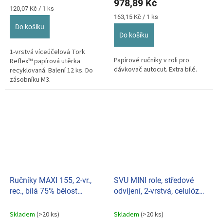
978,89 Kč
5,0
Měrná
120,07 Kč / 1 ks
z
cena:
Měrná
163,15 Kč / 1 ks
cena:
5
Do košíku
hvězdiček.
Do košíku
1-vrstvá víceúčelová Tork
Papírové ručníky v roli pro
Reflex™ papírová utěrka
dávkovač autocut. Extra bílé.
recyklovaná. Balení 12 ks. Do
zásobníku M3.
Ručníky MAXI 155, 2-vr.,
SVU MINI role, středové
rec., bílá 75% bělost
odvíjení, 2-vrstvá, celulóza,
(bal.6ks) 020203
(bal. 12 ks) 0294
Skladem
(>20 ks)
Skladem
(>20 ks)