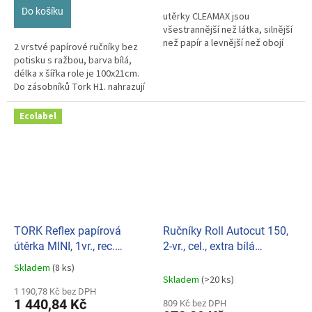
hvězdiček.
Do košíku
utěrky CLEAMAX jsou
všestrannější než látka, silnější
než papír a levnější než obojí
2 vrstvé papírové ručníky bez
potisku s ražbou, barva bílá,
délka x šířka role je 100x21cm.
Do zásobníků Tork H1. nahrazují
ručníky 120016
Ecolabel
TORK Reflex papírová
Ručníky Roll Autocut 150,
útěrka MINI, 1vr., rec.
2-vr., cel., extra bílá
(bal.12ks) 331.473246
(bal.6ks) BC020404
Skladem
(8 ks)
Průměrné
Skladem
(>20 ks)
hodnocení
1 190,78 Kč bez DPH
produktu
1 440,84 Kč
809 Kč bez DPH
je