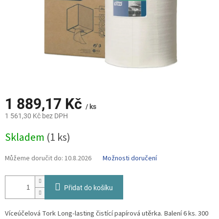
1 889,17 Kč
/ ks
1 561,30 Kč bez DPH
Měrná
Skladem
(1 ks)
cena:
Můžeme doručit do:
10.8.2026
Možnosti doručení
Přidat do košíku
Víceúčelová Tork
Long-lasting
čistící papírová utěrka. Balení 6 ks. 300