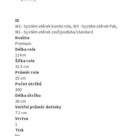
ID
W2 - Systém utěrek kombi role, W3 - Systém utěrek Pak,
W1 - Systém utěrek zeď/podlaha/standard
Kvalita
Premium
Délka role
114 m
Šířka role
31.5 cm
Průměr role
25 cm
Počet útržků
300
Délka útržku
38 cm
Vnitřní průměr dutinky
7.1 cm
Vrstva
1
Tisk
Ne