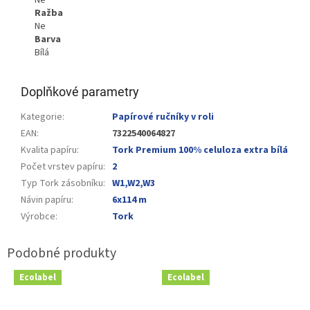
Ražba
Ne
Barva
Bílá
Doplňkové parametry
Kategorie
:
Papírové ručníky v roli
EAN
:
7322540064827
Kvalita papíru
:
Tork Premium 100% celuloza extra bílá
Počet vrstev papíru
:
2
Typ Tork zásobníku
:
W1,W2,W3
Návin papíru
:
6x114 m
Výrobce
:
Tork
Ecolabel
Ecolabel