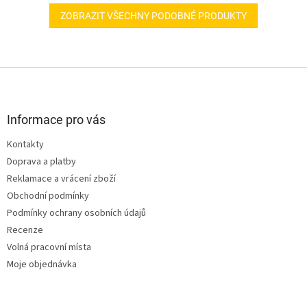
ZOBRAZIT VŠECHNY PODOBNÉ PRODUKTY
Z
á
p
a
Informace pro vás
t
Kontakty
í
Doprava a platby
Reklamace a vrácení zboží
Obchodní podmínky
Podmínky ochrany osobních údajů
Recenze
Volná pracovní místa
Moje objednávka