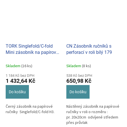
TORK Singlefold/C-fold
CN Zásobník ručníků s
Mini zásobník na papírové
perforací v roli bílý 179
ručníky černé H3 553108
Skladem
(16 ks)
Skladem
(8 ks)
1 184 Kč bez DPH
538 Kč bez DPH
1 432,64 Kč
650,98 Kč
Do košíku
Do košíku
Černý zásobník na papírové
Nástěnný zásobník na papírové
ručníky Singlefold/C-fold H3.
ručníky v roli o rozměru :
pr. 20x20cm odvíjené středem
přes průvlak