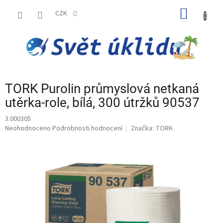
Přejít
NÁKUP
na
CZK
obsah
KOŠÍK
TORK Purolin průmyslová netkaná
utěrka-role, bílá, 300 útržků 90537
3.000305
Průměrné
Neohodnoceno
Podrobnosti hodnocení
Značka:
TORK
hodnocení
produktu
je
0,0
z
5
hvězdiček.