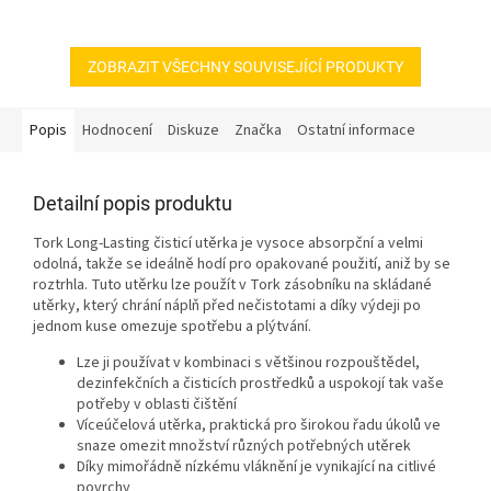
ZOBRAZIT VŠECHNY SOUVISEJÍCÍ PRODUKTY
Popis
Hodnocení
Diskuze
Značka
Ostatní informace
Detailní popis produktu
Tork Long-Lasting čisticí utěrka je vysoce absorpční a velmi
odolná, takže se ideálně hodí pro opakované použití, aniž by se
roztrhla. Tuto utěrku lze použít v Tork zásobníku na skládané
utěrky, který chrání náplň před nečistotami a díky výdeji po
jednom kuse omezuje spotřebu a plýtvání.
Lze ji používat v kombinaci s většinou rozpouštědel,
dezinfekčních a čisticích prostředků a uspokojí tak vaše
potřeby v oblasti čištění
Víceúčelová utěrka, praktická pro širokou řadu úkolů ve
snaze omezit množství různých potřebných utěrek
Díky mimořádně nízkému vláknění je vynikající na citlivé
povrchy