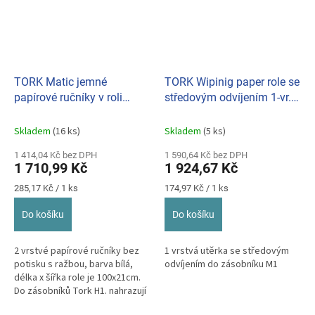
TORK Matic jemné
TORK Wipinig paper role se
papírové ručníky v roli
středovým odvíjením 1-vr.
Premium 2-vr., (bal. 6ks) H1
(bal. 11ks) M1 100130
290016
Skladem
(16 ks)
Skladem
(5 ks)
1 414,04 Kč bez DPH
1 590,64 Kč bez DPH
1 710,99 Kč
1 924,67 Kč
Měrná
Měrná
285,17 Kč / 1 ks
174,97 Kč / 1 ks
cena:
cena:
Do košíku
Do košíku
2 vrstvé papírové ručníky bez
1 vrstvá utěrka se středovým
potisku s ražbou, barva bílá,
odvíjením do zásobníku M1
délka x šířka role je 100x21cm.
Do zásobníků Tork H1. nahrazují
ručníky 120016