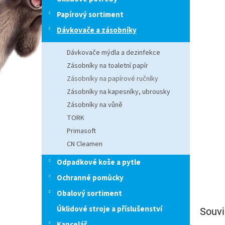
n
e
Papírový sortiment
l
Dávkovače a zásobníky
Dávkovače mýdla a dezinfekce
Zásobníky na toaletní papír
Zásobníky na papírové ručníky
Zásobníky na kapesníky, ubrousky
Zásobníky na vůně
TORK
Primasoft
CN Cleamen
Odpadkové koše a pytle
Ochranné pomůcky
Obalový sortiment
Úklidové stroje a příslušenství
Souvi
Kancelář