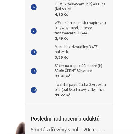
153x155x40/45mm, bílý 40.1079
(bal.500ks)
4,80 Kč
Víčko plast na misku papírovou
350/450/500ml, 110mm
transparentní 3.1444
2,49 Kč
Menu box-dvoudílný 3.4371
bal.250ks
3,39 Kč
Sáčky na odpad 30l -tenké (K)
50x60 ČERNÉ 50ks/role
22,93 Kč
Toaletní papír Cattia 3-vr., extra
bílá (bal.8ks) fialový velký návin
99,22 Kč
Poslední hodnocení produktů
Smeták dřevěný s holi 120cm - žíně