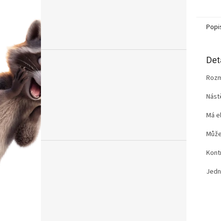
Popi
Det
Rozmě
Nást
Má e
Může
Kont
Jedn