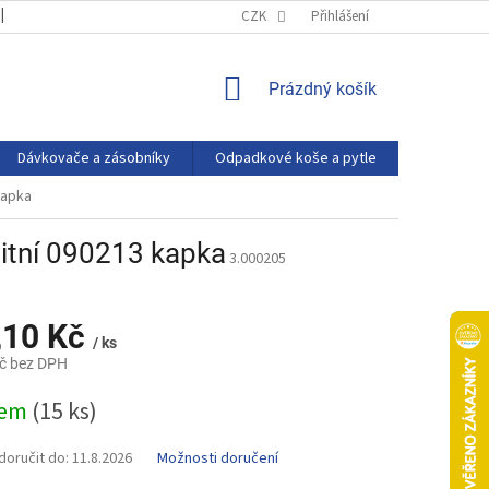
OBCHODNÍ PODMÍNKY
PODMÍNKY OCHRANY OSOBNÍCH ÚDAJŮ
CZK
Přihlášení
NÁKUPNÍ
Prázdný košík
KOŠÍK
Dávkovače a zásobníky
Odpadkové koše a pytle
Eco produ
kapka
citní 090213 kapka
3.000205
,10 Kč
/ ks
č bez DPH
dem
(15 ks)
oručit do:
11.8.2026
Možnosti doručení