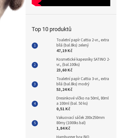
Top 10 produktů
Toaletní papír Cattia 2-vr., extra
bílá (bal.8ks) zelený
47,19 Kč
Kosmetické kapesníky SATINO 2-
vr., (bal.100ks)
23,60 Kč
Toaletní papír Cattia 3-vr., extra
bílá (bal.8ks) modrý
53,24 Kč
Dresinkové víčko na 50ml, 80ml
a 100ml (bal. 50 ks)
0,51 Kč
Vakuovací sáček 200x250mm
80my (1000ks bal)
1,84 Kč
Hamburger box BIO