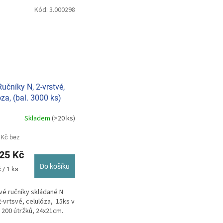
Kód:
3.000298
učníky N, 2-vrstvé,
óza, (bal. 3000 ks)
Skladem
(>20 ks)
 Kč bez
25 Kč
Do košíku
 / 1 ks
vé ručníky skládané N
2-vrtsvé, celulóza, 15ks v
, 200 útržků, 24x21cm.