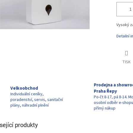
Vysoký zá
Detailní 
TISK
Prodejna a showr
Velkoobchod
Praha Řepy
Individuální ceníky,
Po-čt 8-17, pá 8-14. M
poradenství, servis, sanitační
osobní odběr e-shop
plány, náhradní plnění
přímý nákup
sející produkty