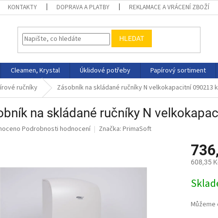
KONTAKTY
DOPRAVA A PLATBY
REKLAMACE A VRÁCENÍ ZBOŽÍ
HLEDAT
Cleamen, Krystal
Úklidové potřeby
Papírový sortiment
írové ručníky
Zásobník na skládané ručníky N velkokapacitní 090213 
bník na skládané ručníky N velkokapa
né
noceno
Podrobnosti hodnocení
Značka:
PrimaSoft
ní
736
u
608,35 K
Měrná
Skla
cena:
ek.
Můžeme d