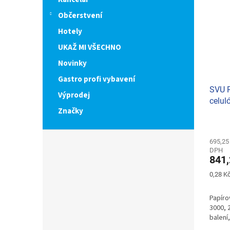
Občerstvení
Hotely
UKAŽ MI VŠECHNO
Novinky
Gastro profi vybavení
SVU R
Výprodej
celul
Značky
0298
695,25
DPH
841,
Měrná
0,28 Kč
cena:
Papíro
3000, 
balení