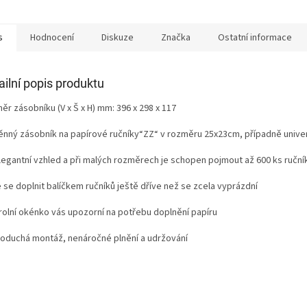
s
Hodnocení
Diskuze
Značka
Ostatní informace
ailní popis produktu
r zásobníku (V x Š x H) mm: 396 x 298 x 117
ěnný zásobník na papírové ručníky“ZZ“ v rozměru 25x23cm, případně univerz
legantní vzhled a při malých rozměrech je schopen pojmout až 600 ks ruční
 se doplnit balíčkem ručníků ještě dříve než se zcela vyprázdní
rolní okénko vás upozorní na potřebu doplnění papíru
oduchá montáž, nenáročné plnění a udržování