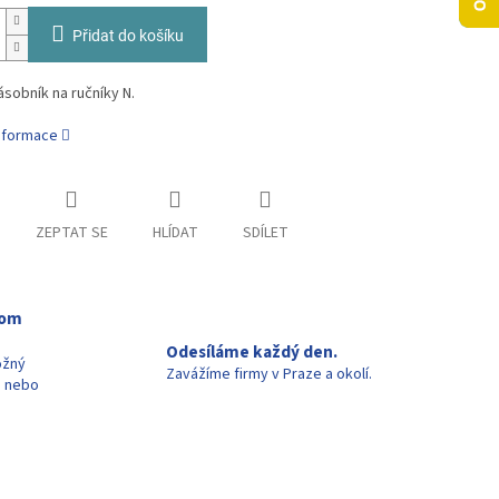
Přidat do košíku
sobník na ručníky N.
informace
ZEPTAT SE
HLÍDAT
SDÍLET
oom
Odesíláme každý den.
ožný
Zavážíme firmy v Praze a okolí.
u nebo