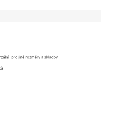
ální i pro jiné rozměry a skladby
ků