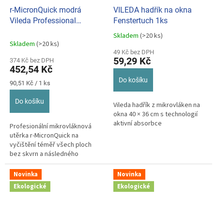
r-MicronQuick modrá
VILEDA hadřík na okna
Vileda Professional
Fenstertuch 1ks
BC170605 (bal. po 5 ks)
Skladem
(>20 ks)
Průměrné
Skladem
(>20 ks)
hodnocení
49 Kč bez DPH
produktu
59,29 Kč
374 Kč bez DPH
je
452,54 Kč
5,0
Do košíku
z
Měrná
90,51 Kč / 1 ks
cena:
5
hvězdiček.
Do košíku
Vileda hadřík z mikrovláken na
okna 40 × 36 cm s technologií
aktivní absorbce
Profesionální mikrovláknová
utěrka r-MicronQuick na
vyčištění téměř všech ploch
bez skvrn a následného
vysoušení.
Novinka
Novinka
Ekologické
Ekologické