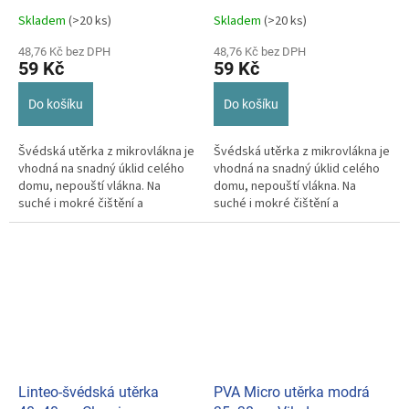
Skladem
(>20 ks)
Skladem
(>20 ks)
48,76 Kč bez DPH
48,76 Kč bez DPH
59 Kč
59 Kč
Do košíku
Do košíku
Švédská utěrka z mikrovlákna je
Švédská utěrka z mikrovlákna je
vhodná na snadný úklid celého
vhodná na snadný úklid celého
domu, nepouští vlákna. Na
domu, nepouští vlákna. Na
suché i mokré čištění a
suché i mokré čištění a
nezanechává šmouhy.
nezanechává šmouhy.
Linteo-švédská utěrka
PVA Micro utěrka modrá