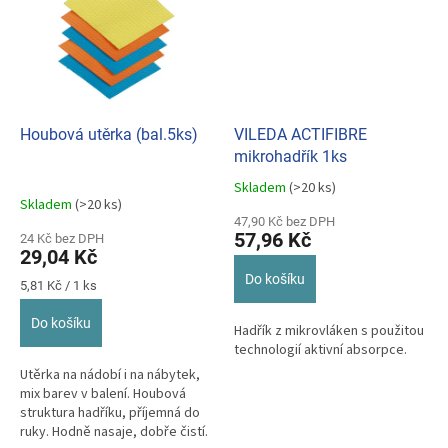
Houbová utěrka (bal.5ks)
VILEDA ACTIFIBRE
mikrohadřík 1ks
Skladem
(>20 ks)
Průměrné
Skladem
(>20 ks)
hodnocení
47,90 Kč bez DPH
produktu
57,96 Kč
24 Kč bez DPH
je
29,04 Kč
5,0
Do košíku
z
Měrná
5,81 Kč / 1 ks
cena:
5
hvězdiček.
Do košíku
Hadřík z mikrovláken s použitou
technologií aktivní absorpce.
Utěrka na nádobí i na nábytek,
mix barev v balení. Houbová
struktura hadříku, příjemná do
ruky. Hodně nasaje, dobře čistí.