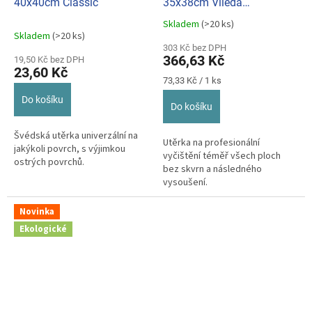
40x40cm Classic
35x38cm Vileda
Professional bal.5ks
Skladem
(>20 ks)
Průměrné
BC143585
Skladem
(>20 ks)
hodnocení
303 Kč bez DPH
produktu
366,63 Kč
19,50 Kč bez DPH
je
23,60 Kč
5,0
Měrná
73,33 Kč / 1 ks
z
cena:
Do košíku
5
Do košíku
hvězdiček.
Švédská utěrka univerzální na
Utěrka na profesionální
jakýkoli povrch, s výjimkou
vyčištění téměř všech ploch
ostrých povrchů.
bez skvrn a následného
vysoušení.
Novinka
Ekologické