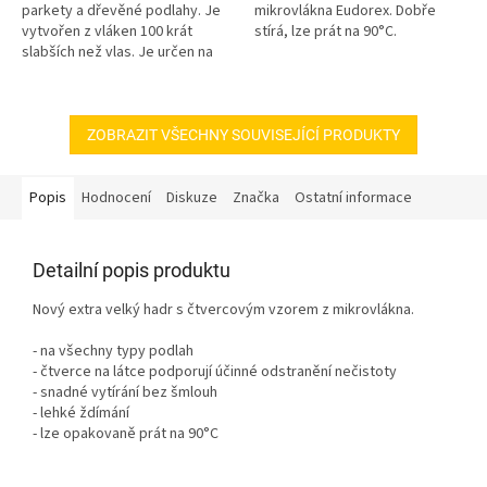
parkety a dřevěné podlahy. Je
mikrovlákna Eudorex. Dobře
vytvořen z vláken 100 krát
stírá, lze prát na 90°C.
slabších než vlas. Je určen na
dřevěné a plovoucí podlahy i...
ZOBRAZIT VŠECHNY SOUVISEJÍCÍ PRODUKTY
Popis
Hodnocení
Diskuze
Značka
Ostatní informace
Detailní popis produktu
Nový extra velký hadr s čtvercovým vzorem z mikrovlákna.
- na všechny typy podlah
- čtverce na látce podporují účinné odstranění nečistoty
- snadné vytírání bez šmlouh
- lehké ždímání
- lze opakovaně prát na 90°C