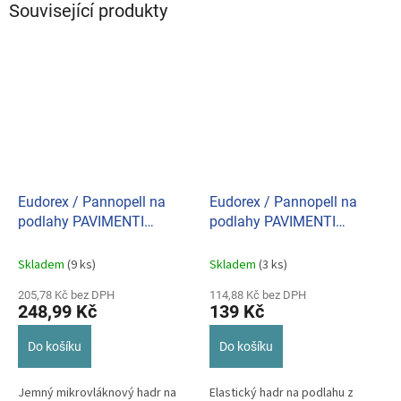
Související produkty
Eudorex / Pannopell na
Eudorex / Pannopell na
podlahy PAVIMENTI
podlahy PAVIMENTI
PARQUET 504
ELASTICO 2544
Skladem
(9 ks)
Skladem
(3 ks)
205,78 Kč bez DPH
114,88 Kč bez DPH
248,99 Kč
139 Kč
Do košíku
Do košíku
Jemný mikrovláknový hadr na
Elastický hadr na podlahu z