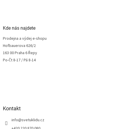
Kde nás najdete
Prodejna a výdej e-shopu
Hofbauerova 626/2
163 00 Praha 6 Řepy
Po-Čt 8-17 / Pá 8-14
Kontakt
info
@
svetuklidu.cz
+420 220 870 080