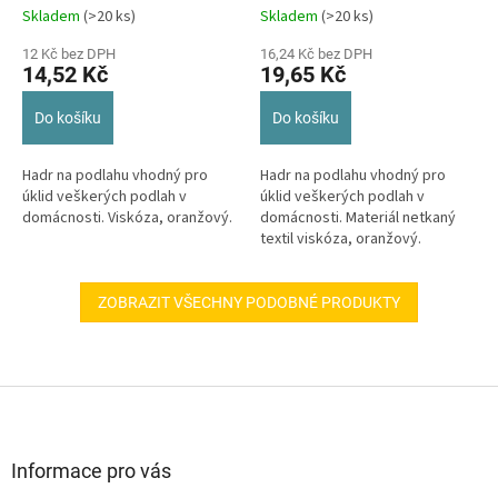
Skladem
(>20 ks)
Skladem
(>20 ks)
12 Kč bez DPH
16,24 Kč bez DPH
14,52 Kč
19,65 Kč
Do košíku
Do košíku
Hadr na podlahu vhodný pro
Hadr na podlahu vhodný pro
úklid veškerých podlah v
úklid veškerých podlah v
domácnosti. Viskóza, oranžový.
domácnosti. Materiál netkaný
textil viskóza, oranžový.
ZOBRAZIT VŠECHNY PODOBNÉ PRODUKTY
Z
á
p
a
Informace pro vás
t