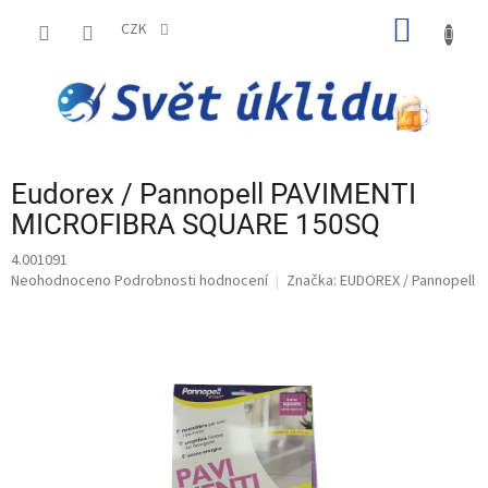
Přejít
NÁKUP
na
CZK
obsah
KOŠÍK
Eudorex / Pannopell PAVIMENTI
MICROFIBRA SQUARE 150SQ
4.001091
Průměrné
Neohodnoceno
Podrobnosti hodnocení
Značka:
EUDOREX / Pannopell
hodnocení
produktu
je
0,0
z
5
hvězdiček.