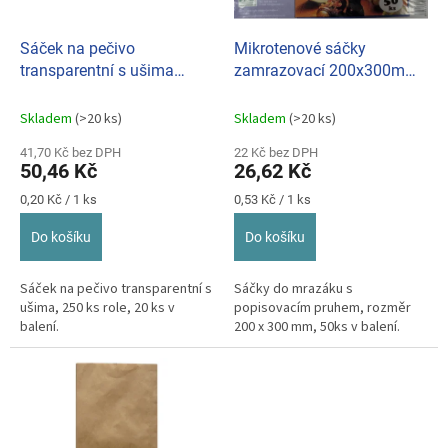
r
o
d
Sáček na pečivo
Mikrotenové sáčky
u
transparentní s ušima
zamrazovací 200x300mm
k
250ks/role
(bal. 50ks)
t
Skladem
(>20 ks)
Skladem
(>20 ks)
ů
41,70 Kč bez DPH
22 Kč bez DPH
50,46 Kč
26,62 Kč
Měrná
Měrná
0,20 Kč / 1 ks
0,53 Kč / 1 ks
cena:
cena:
Do košíku
Do košíku
Sáček na pečivo transparentní s
Sáčky do mrazáku s
ušima, 250 ks role, 20 ks v
popisovacím pruhem, rozměr
balení.
200 x 300 mm, 50ks v balení.