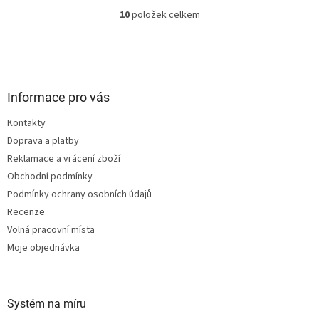
10
položek celkem
O
v
l
Z
á
á
d
p
a
a
Informace pro vás
c
t
í
Kontakty
í
p
Doprava a platby
r
v
Reklamace a vrácení zboží
k
Obchodní podmínky
y
Podmínky ochrany osobních údajů
v
ý
Recenze
p
Volná pracovní místa
i
Moje objednávka
s
u
Systém na míru