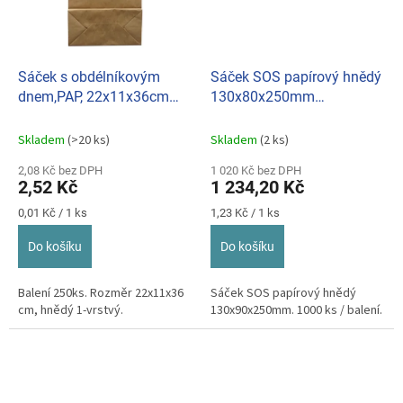
Sáček s obdélníkovým
Sáček SOS papírový hnědý
dnem,PAP, 22x11x36cm
130x80x250mm
hnědý, 1vrstvý 1.9560
1000ks/bal. - výprodej
(250ks/bal.)
Skladem
(>20 ks)
Skladem
(2 ks)
2,08 Kč bez DPH
1 020 Kč bez DPH
2,52 Kč
1 234,20 Kč
Měrná
Měrná
0,01 Kč / 1 ks
1,23 Kč / 1 ks
cena:
cena:
Do košíku
Do košíku
Balení 250ks. Rozměr 22x11x36
Sáček SOS papírový hnědý
cm, hnědý 1-vrstvý.
130x90x250mm. 1000 ks / balení.