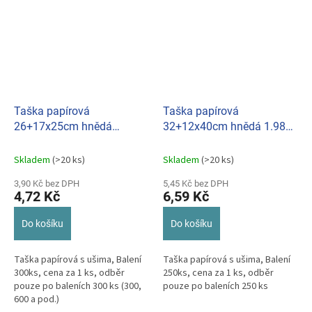
Taška papírová
Taška papírová
26+17x25cm hnědá
32+12x40cm hnědá 1.9803
(bal.300ks)
(250ks/bal.)
Skladem
(>20 ks)
Skladem
(>20 ks)
3,90 Kč bez DPH
5,45 Kč bez DPH
4,72 Kč
6,59 Kč
Do košíku
Do košíku
Taška papírová s ušima, Balení
Taška papírová s ušima, Balení
300ks, cena za 1 ks, odběr
250ks, cena za 1 ks, odběr
pouze po baleních 300 ks (300,
pouze po baleních 250 ks
600 a pod.)