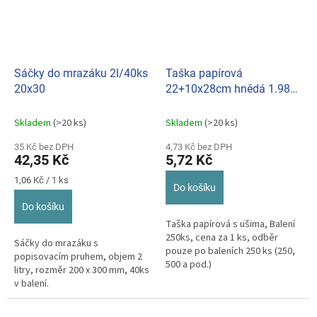
Sáčky do mrazáku 2l/40ks
Taška papírová
20x30
22+10x28cm hnědá 1.9801
(250ks/bal.)
Skladem
(>20 ks)
Skladem
(>20 ks)
35 Kč bez DPH
4,73 Kč bez DPH
42,35 Kč
5,72 Kč
Měrná
1,06 Kč / 1 ks
Do košíku
cena:
Do košíku
Taška papírová s ušima, Balení
250ks, cena za 1 ks, odběr
Sáčky do mrazáku s
pouze po baleních 250 ks (250,
popisovacím pruhem, objem 2
500 a pod.)
litry, rozměr 200 x 300 mm, 40ks
v balení.