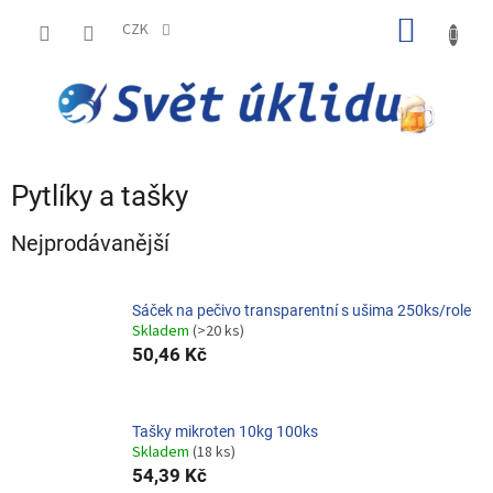
Přejít
NÁKUP
na
CZK
obsah
KOŠÍK
Pytlíky a tašky
Nejprodávanější
Sáček na pečivo transparentní s ušima 250ks/role
Skladem
(>20 ks)
50,46 Kč
Tašky mikroten 10kg 100ks
Skladem
(18 ks)
54,39 Kč