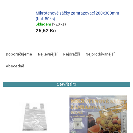
Mikrotenové sáčky zamrazovací 200x300mm
(bal. 50ks)
Skladem
(>20 ks)
26,62 Kč
Ř
a
Doporučujeme
Nejlevnější
Nejdražší
Nejprodávanější
z
e
Abecedně
n
í
Otevřít filtr
p
r
V
o
ý
d
p
u
i
k
s
t
p
ů