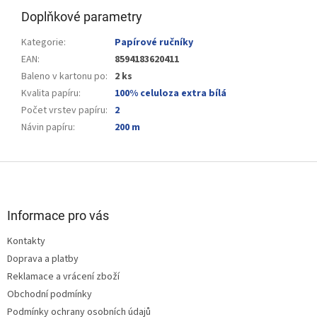
Doplňkové parametry
Kategorie
:
Papírové ručníky
EAN
:
8594183620411
Baleno v kartonu po
:
2 ks
Kvalita papíru
:
100% celuloza extra bílá
Počet vrstev papíru
:
2
Návin papíru
:
200 m
Z
á
p
a
Informace pro vás
t
Kontakty
í
Doprava a platby
Reklamace a vrácení zboží
Obchodní podmínky
Podmínky ochrany osobních údajů