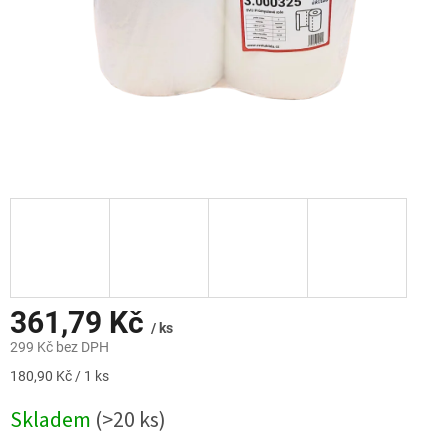
361,79 Kč
/ ks
299 Kč bez DPH
Měrná
180,90 Kč / 1 ks
cena:
Skladem
(>20 ks)