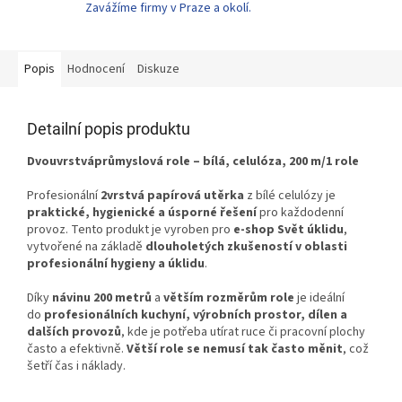
Zavážíme firmy v Praze a okolí.
Popis
Hodnocení
Diskuze
Detailní popis produktu
Dvouvrstváprůmyslová role – bílá, celulóza, 200 m/1 role
Profesionální
2vrstvá papírová utěrka
z bílé celulózy je
praktické, hygienické a úsporné řešení
pro každodenní
provoz. Tento produkt je vyroben pro
e-shop Svět úklidu
,
vytvořené na základě
dlouholetých zkušeností v oblasti
profesionální hygieny a úklidu
.
Díky
návinu 200 metrů
a
větším rozměrům role
je ideální
do
profesionálních kuchyní, výrobních prostor, dílen a
dalších provozů
, kde je potřeba utírat ruce či pracovní plochy
často a efektivně.
Větší role se nemusí tak často měnit
, což
šetří čas i náklady.