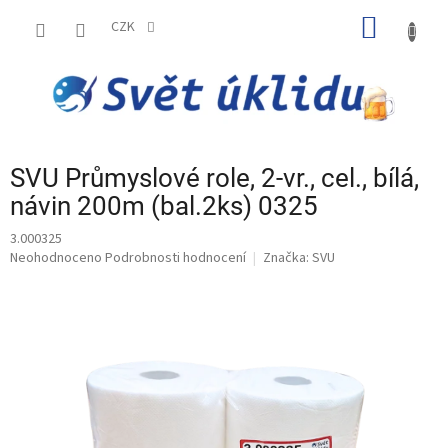
Přejít
NÁKUP
na
CZK
obsah
KOŠÍK
SVU Průmyslové role, 2-vr., cel., bílá,
návin 200m (bal.2ks) 0325
3.000325
Průměrné
Neohodnoceno
Podrobnosti hodnocení
Značka:
SVU
hodnocení
produktu
je
0,0
z
5
hvězdiček.