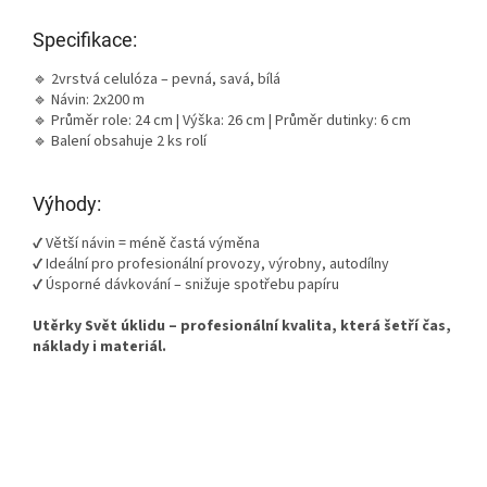
Specifikace:
🔹 2vrstvá celulóza – pevná, savá, bílá
🔹 Návin: 2x200 m
🔹 Průměr role: 24 cm | Výška: 26 cm | Průměr dutinky: 6 cm
🔹 Balení obsahuje 2 ks rolí
Výhody:
✔️ Větší návin = méně častá výměna
✔️ Ideální pro profesionální provozy, výrobny, autodílny
✔️ Úsporné dávkování – snižuje spotřebu papíru
Utěrky Svět úklidu – profesionální kvalita, která šetří čas,
náklady i materiál.