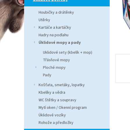
n
e
Houbičky a drátěnky
l
Utěrky
Kartáče a kartáčky
Hadry na podlahu
Úklidové mopy a pady
Uklidové sety (kbelík + mop)
Třásňové mopy
Ploché mopy
Pady
Košťata, smetáky, lopatky
Kbelíky a vědra
WC štětky a soupravy
Mytí oken / Okenní program
Úklidové vozíky
Rohože a předložky