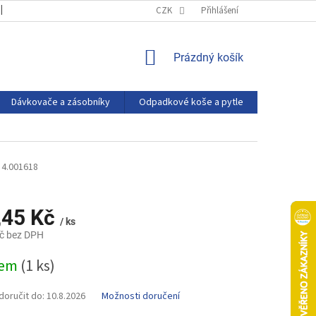
OBCHODNÍ PODMÍNKY
PODMÍNKY OCHRANY OSOBNÍCH ÚDAJŮ
CZK
Přihlášení
NÁKUPNÍ
Prázdný košík
KOŠÍK
Dávkovače a zásobníky
Odpadkové koše a pytle
Eco produ
4.001618
,45 Kč
/ ks
č bez DPH
dem
(1 ks)
oručit do:
10.8.2026
Možnosti doručení