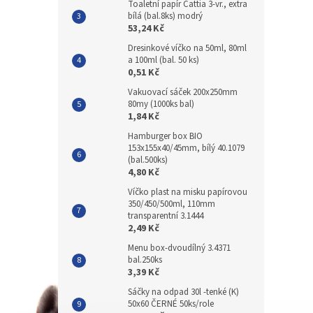
Toaletní papír Cattia 3-vr., extra
bílá (bal.8ks) modrý
53,24 Kč
Dresinkové víčko na 50ml, 80ml
a 100ml (bal. 50 ks)
0,51 Kč
Vakuovací sáček 200x250mm
80my (1000ks bal)
1,84 Kč
Hamburger box BIO
153x155x40/45mm, bílý 40.1079
(bal.500ks)
4,80 Kč
Víčko plast na misku papírovou
350/450/500ml, 110mm
transparentní 3.1444
2,49 Kč
Menu box-dvoudílný 3.4371
bal.250ks
3,39 Kč
Sáčky na odpad 30l -tenké (K)
50x60 ČERNÉ 50ks/role