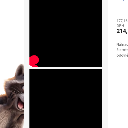
177,16
DPH
214,
Náhrad
čistot
odolné