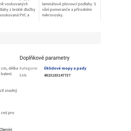
tně voskovaných
laminátové plovoucí podlahy. S
lahy z lesklé dlažby
vůní pomeranče a přírodními
voskovaná PVC a
mikrovosky.
evěné a laminátové...
Doplňkové parametry
4 cm, délka
Kategorie
:
Úklidové mopy a pady
 balení.
EAN
:
4023103147737
stí snadný
5 cm) pro
Classic