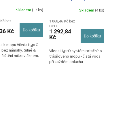
Skladem
(12 ks)
Skladem
(4 ks)
 Kč bez
1 068,46 Kč bez
DPH
36 Kč
Do košíku
1 292,84
Kč
Do košíku
a k mopu Vileda H₂prO –
a bez námahy. Silné &
Vileda H₂prO systém rotačního
 čištění mikrovláknem.
třásňového mopu - čistá voda
při každém oplachu