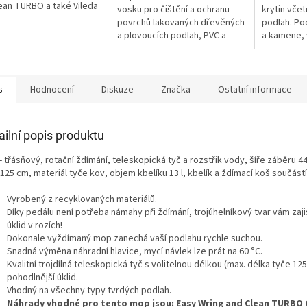
ean TURBO a také Vileda
vosku pro čištění a ochranu
krytin vče
.
povrchů lakovaných dřevěných
podlah. Pod
a plovoucích podlah, PVC a
a kamene, 
linoleí. Vhodný také na
linolea, dř
lakované...
s
Hodnocení
Diskuze
Značka
Ostatní informace
ailní popis produktu
 třásňový, rotační ždímání, teleskopická tyč a rozstřik vody, šíře záběru 4
125 cm, materiál tyče kov, objem kbelíku 13 l, kbelík a ždímací koš součástí
Vyrobený z recyklovaných materiálů.
Díky pedálu není potřeba námahy při ždímání, trojúhelníkový tvar vám zaji
úklid v rozích!
Dokonale vyždímaný mop zanechá vaší podlahu rychle suchou.
Snadná výměna náhradní hlavice, mycí návlek lze prát na 60 °C.
Kvalitní trojdílná teleskopická tyč s volitelnou délkou (max. délka tyče 12
pohodlnější úklid.
Vhodný na všechny typy tvrdých podlah.
Náhrady vhodné pro tento mop jsou: Easy Wring and Clean TURBO 