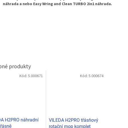
náhrada a nebo Easy Wring and Clean TURBO 2in1 náhrada.
Kód:
5.000671
Kód:
5.000674
DA H2PRO náhradní
VILEDA H2PRO třásňový
řásně
rotační mop komplet