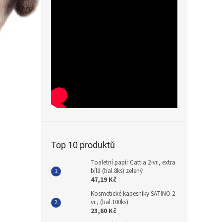
Top 10 produktů
Toaletní papír Cattia 2-vr., extra
bílá (bal.8ks) zelený
47,19 Kč
Kosmetické kapesníky SATINO 2-
vr., (bal.100ks)
23,60 Kč