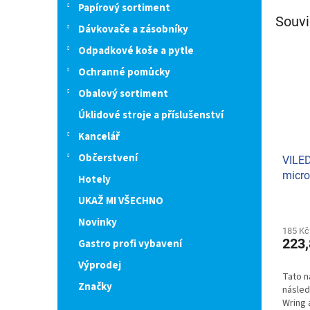
Papírový sortiment
Souvi
Dávkovače a zásobníky
Odpadkové koše a pytle
Ochranné pomůcky
Obalový sortiment
Úklidové stroje a příslušenství
Kancelář
Občerstvení
VILED
micro
Hotely
rotač
UKAŽ MI VŠECHNO
Průmě
hodno
Novinky
produ
185 Kč
223,
Gastro profi vybavení
je
5,0
Výprodej
z
Tato n
5
Značky
násled
hvězdi
Wring 