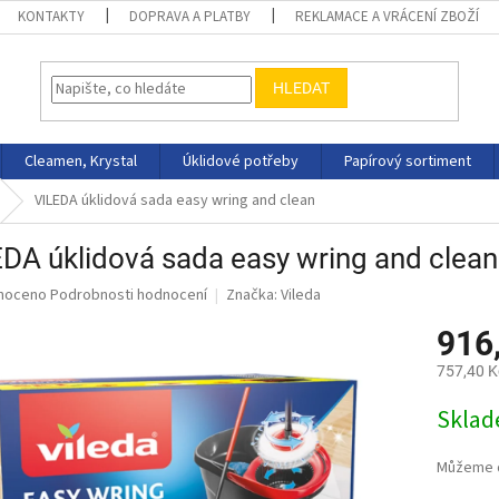
KONTAKTY
DOPRAVA A PLATBY
REKLAMACE A VRÁCENÍ ZBOŽÍ
HLEDAT
Cleamen, Krystal
Úklidové potřeby
Papírový sortiment
VILEDA úklidová sada easy wring and clean
DA úklidová sada easy wring and clean
né
noceno
Podrobnosti hodnocení
Značka:
Vileda
ní
916
u
757,40 K
Měrná
Skla
cena:
ek.
Můžeme d