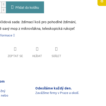
Přidat do košíku
klidová sada: ždímací koš pro pohodlné ždímání,
 savý mop z mikrovlákna, teleskopická rukojeť
informace
ZEPTAT SE
HLÍDAT
SDÍLET
oom
Odesíláme každý den.
ožný
Zavážíme firmy v Praze a okolí.
u nebo