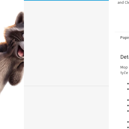
and Cl
TURBO
Popi
Det
Mop -
tyče 