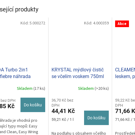
sející produkty
Kód:
5.000272
Kód:
4.000359
Akce
A Turbo 2in1
KRYSTAL mýdlový čistič
CLEAMEN
fiebre náhrada
se včelím voskem 750ml
leskem, 
ní mop červená-bílá
Skladem
(17 ks)
Skladem
(>20 ks)
rné
Průměrné
Průměrné
cení
hodnocení
hodnocení
ktu
produktu
36,70 Kč bez
produktu
59,22 Kč be
 bez DPH
85 Kč
Do košíku
DPH
DPH
je
je
44,41 Kč
71,66 
5,0
5,0
z
z
Do košíku
Měrná
Měrná
59,21 Kč / 1 l
71,66 Kč / 1
áhrada je vhodná pro
5
5
cena:
cena:
ující typy mopů: Easy
ček.
hvězdiček.
hvězdiček.
and Clean, Easy Wring
Na podlahu s obsahem včelího
Prostředek