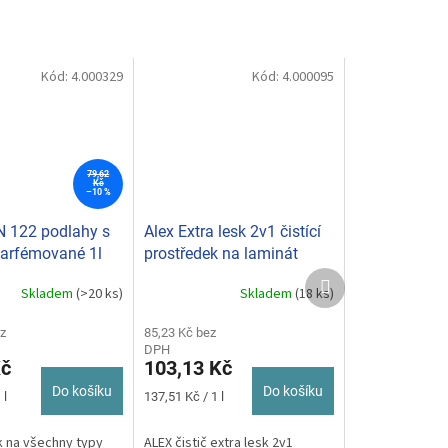
Kód:
4.000329
Kód:
4.000095
79,62
Kč
–10 %
 122 podlahy s
Alex Extra lesk 2v1 čistící
parfémované 1l
prostředek na laminát
750ml
Další
Skladem
(>20 ks)
Skladem
(18 ks)
produkt
z
85,23 Kč bez
DPH
Kč
103,13 Kč
Do košíku
Do košíku
Měrná
 l
137,51 Kč / 1 l
cena:
 na všechny typy
ALEX čistič extra lesk 2v1