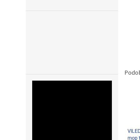
VILE
mop t