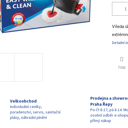
Vileda ú
extrémně
Detailní 
TISK
Prodejna a showr
Velkoobchod
Praha Řepy
Individuální ceníky,
Po-čt 8-17, pá 8-14. M
poradenství, servis, sanitační
osobní odběr e-shop
plány, náhradní plnění
přímý nákup