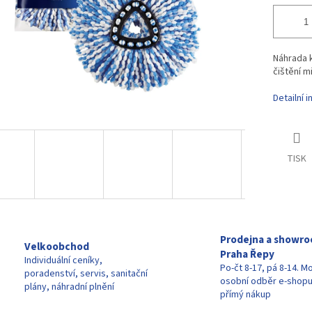
Náhrada k
čištění m
Detailní 
TISK
Prodejna a showr
Velkoobchod
Praha Řepy
Individuální ceníky,
Po-čt 8-17, pá 8-14. M
poradenství, servis, sanitační
osobní odběr e-shop
plány, náhradní plnění
přímý nákup