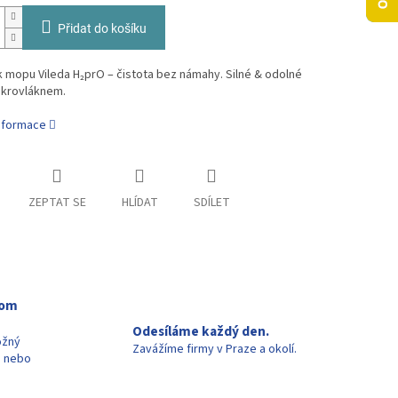
Přidat do košíku
 mopu Vileda H₂prO – čistota bez námahy. Silné & odolné
ikrovláknem.
informace
ZEPTAT SE
HLÍDAT
SDÍLET
oom
Odesíláme každý den.
ožný
Zavážíme firmy v Praze a okolí.
u nebo