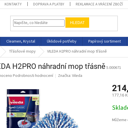
KONTAKTY
DOPRAVA A PLATBY
REKLAMACE A VRÁCENÍ ZBOŽÍ
HLEDAT
Cleamen, Krystal
Úklidové potřeby
Papírový sortiment
Třásňové mopy
VILEDA H2PRO náhradní mop třásně
EDA H2PRO náhradní mop třásně
5.000671
né
noceno
Podrobnosti hodnocení
Značka:
Vileda
ní
214
u
177,16 K
Měrná
Skla
cena:
ek.
Můžeme d