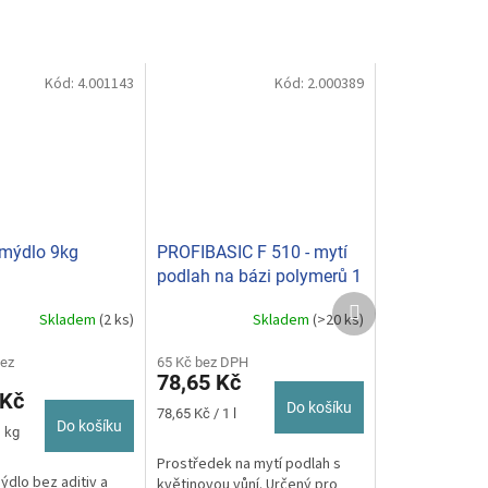
Kód:
4.001143
Kód:
2.000389
mýdlo 9kg
PROFIBASIC F 510 - mytí
podlah na bázi polymerů 1
L
Další
Skladem
(2 ks)
Skladem
(>20 ks)
produkt
bez
65 Kč bez DPH
78,65 Kč
 Kč
Do košíku
Měrná
78,65 Kč / 1 l
Do košíku
cena:
1 kg
Prostředek na mytí podlah s
ýdlo bez aditiv a
květinovou vůní. Určený pro