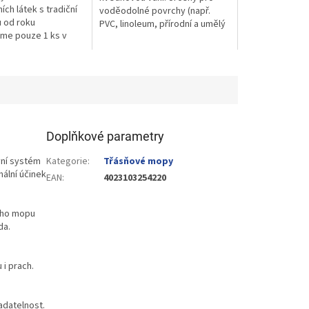
ch látek s tradiční
voděodolné povrchy (např.
 od roku
PVC, linoleum, přírodní a umělý
áme pouze 1 ks v
kámen) a také povrchy
ostatně.
pokryté...
Doplňkové parametry
vní systém
Kategorie
:
Třásňové mopy
ální účinek
EAN
:
4023103254220
ího mopu
da.
i prach.
adatelnost.