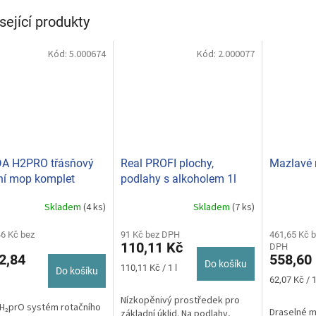
sející produkty
Kód:
5.000674
Kód:
2.000077
DA H2PRO třásňový
Real PROFI plochy,
Mazlavé 
ní mop komplet
podlahy s alkoholem 1l
BC31157
Skladem
(4 ks)
Skladem
(7 ks)
46 Kč bez
91 Kč bez DPH
461,65 Kč 
110,11 Kč
DPH
2,84
558,60
Do košíku
Měrná
110,11 Kč / 1 l
Do košíku
cena:
Měrná
62,07 Kč / 
cena:
Nízkopěnivý prostředek pro
 H₂prO systém rotačního
Draselné m
základní úklid. Na podlahy,