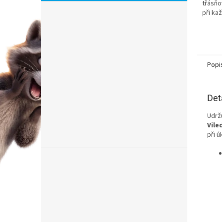
třásňo
při ka
Popi
Det
Udrž
Vile
při ú