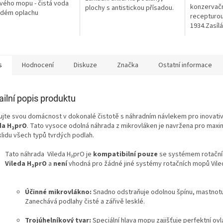
vého mopu - čistá voda
konzervační
plochy s antistickou přísadou.
ždém oplachu
recepturou
1934.Zasíl
balíku sam
s
Hodnocení
Diskuze
Značka
Ostatní informace
ailní popis produktu
ujte svou domácnost v dokonalé čistotě s náhradním návlekem pro inovati
da H₂prO
. Tato vysoce odolná náhrada z mikrovláken je navržena pro maxim
klidu všech typů tvrdých podlah.
Tato náhrada
Vileda H₂prO je
kompatibilní pouze
se systémem rotačn
Vileda H₂prO
a
není
vhodná pro žádné jiné systémy rotačních mopů Vile
Účinné mikrovlákno:
Snadno odstraňuje odolnou špínu, mastnotu 
Zanechává podlahy čisté a zářivě lesklé.
Trojúhelníkový tvar:
Speciální hlava mopu zajišťuje perfektní ovl