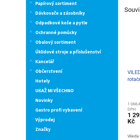
Papírový sortiment
Souvi
Dávkovače a zásobníky
Odpadkové koše a pytle
Ochranné pomůcky
Obalový sortiment
Úklidové stroje a příslušenství
Kancelář
Občerstvení
VILE
rotač
Hotely
UKAŽ MI VŠECHNO
Novinky
1 068,
DPH
Gastro profi vybavení
1 29
Výprodej
Kč
Značky
Vileda