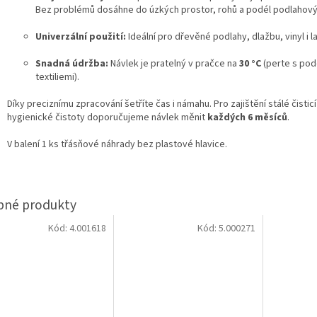
Bez problémů dosáhne do úzkých prostor, rohů a podél podlahovýc
Univerzální použití:
Ideální pro dřevěné podlahy, dlažbu, vinyl i l
Snadná údržba:
Návlek je pratelný v pračce na
30 °C
(perte s po
textiliemi).
Díky preciznímu zpracování šetříte čas i námahu. Pro zajištění stálé čisticí 
hygienické čistoty doporučujeme návlek měnit
každých 6 měsíců
.
V balení 1 ks třásňové náhrady bez plastové hlavice.
Kód:
4.001618
Kód:
5.000271