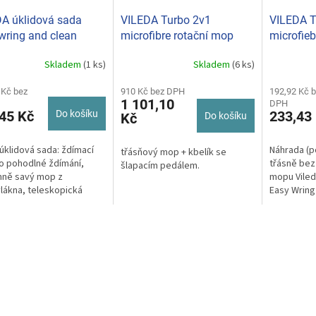
A úklidová sada
VILEDA Turbo 2v1
VILEDA 
wring and clean
microfibre rotační mop
microfieb
sada
náhrada 
Skladem
(1 ks)
Skladem
(6 ks)
Průměrné
hodnocení
 Kč bez
910 Kč bez DPH
produktu
192,92 Kč 
1 101,10
DPH
je
45 Kč
Do košíku
233,43
Kč
Do košíku
5,0
z
5
 úklidová sada: ždímací
Náhrada (po
třásňový mop + kbelík se
hvězdiček.
o pohodlné ždímání,
třásně bez
šlapacím pedálem.
mně savý mop z
mopu Viled
lákna, teleskopická
Easy Wring
ť