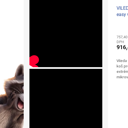
VILED
easy 
757,40
DPH
916,
Vileda
koš pr
extré
mikrov
rukoje