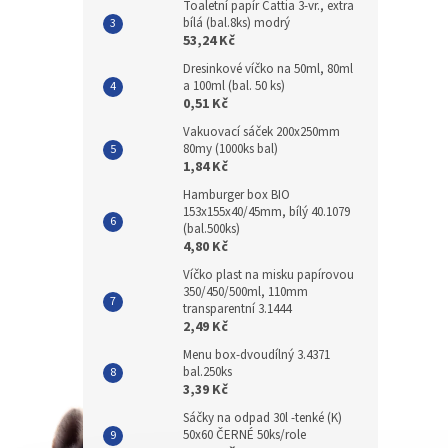
Toaletní papír Cattia 3-vr., extra
bílá (bal.8ks) modrý
53,24 Kč
Dresinkové víčko na 50ml, 80ml
a 100ml (bal. 50 ks)
0,51 Kč
Vakuovací sáček 200x250mm
80my (1000ks bal)
1,84 Kč
Hamburger box BIO
153x155x40/45mm, bílý 40.1079
(bal.500ks)
4,80 Kč
Víčko plast na misku papírovou
350/450/500ml, 110mm
transparentní 3.1444
2,49 Kč
Menu box-dvoudílný 3.4371
bal.250ks
3,39 Kč
Sáčky na odpad 30l -tenké (K)
50x60 ČERNÉ 50ks/role