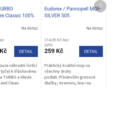
Další
produkt
TURBO
Eudorex / Pannopell MOP
re Classic 100%
SILVER 505
bílá
Na dotaz
Na dotaz
bez
214,05 Kč bez
DPH
 Kč
259 Kč
DETAIL
DETAIL
uze náhradní čistící
Praktický kvalitní mop na
 tyče) k třásňovému
všechny druhy
a TURBO a Vileda
podlah. Především gresové
 and Clean.
dlažby, mramoru, lina i na
dřevěné podlahy, vinylové
podlahy a parkety.