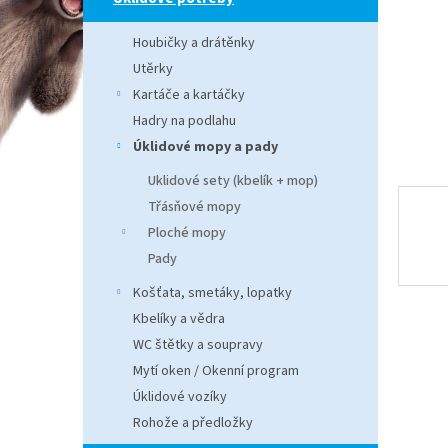
n
e
Houbičky a drátěnky
l
Utěrky
Kartáče a kartáčky
Hadry na podlahu
Úklidové mopy a pady
Uklidové sety (kbelík + mop)
Třásňové mopy
Ploché mopy
Pady
Košťata, smetáky, lopatky
Kbelíky a vědra
WC štětky a soupravy
Mytí oken / Okenní program
Úklidové vozíky
Rohože a předložky