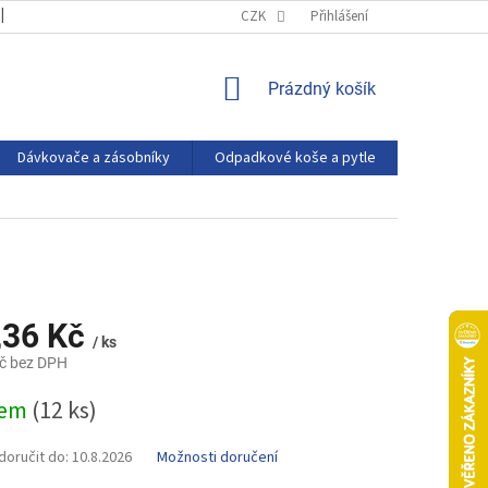
OBCHODNÍ PODMÍNKY
PODMÍNKY OCHRANY OSOBNÍCH ÚDAJŮ
CZK
Přihlášení
NÁKUPNÍ
Prázdný košík
KOŠÍK
Dávkovače a zásobníky
Odpadkové koše a pytle
Eco produ
,36 Kč
/ ks
č bez DPH
dem
(12 ks)
oručit do:
10.8.2026
Možnosti doručení