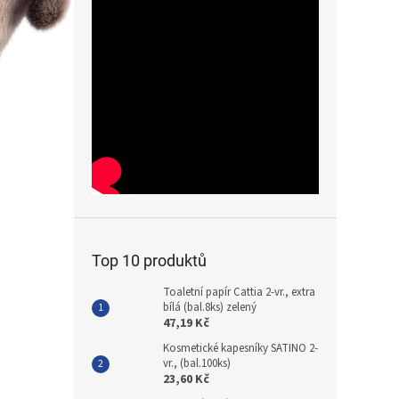
Top 10 produktů
Toaletní papír Cattia 2-vr., extra
bílá (bal.8ks) zelený
47,19 Kč
Kosmetické kapesníky SATINO 2-
vr., (bal.100ks)
23,60 Kč