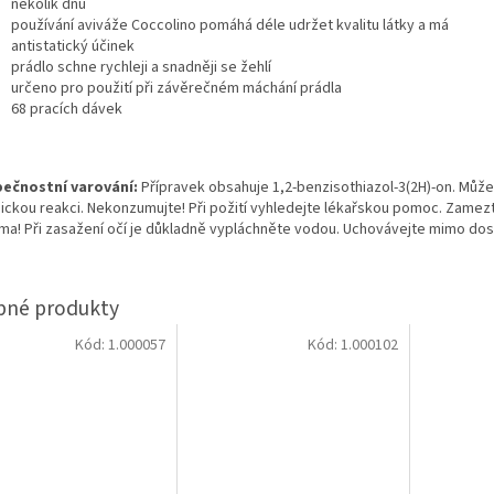
několik dnů
používání aviváže Coccolino pomáhá déle udržet kvalitu látky a má
antistatický účinek
prádlo schne rychleji a snadněji se žehlí
určeno pro použití při závěrečném máchání prádla
68 pracích dávek
ečnostní varování:
Přípravek obsahuje 1,2-benzisothiazol-3(2H)-on. Může
gickou reakci. Nekonzumujte! Při požití vyhledejte lékařskou pomoc. Zamez
ima! Při zasažení očí je důkladně vypláchněte vodou. Uchovávejte mimo dos
Kód:
1.000057
Kód:
1.000102