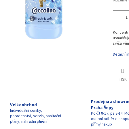
Můžeme d
Koncentro
usnadňuje
svěží vůni
Detailní 
TISK
Prodejna a showr
Velkoobchod
Praha Řepy
Individuální ceníky,
Po-čt 8-17, pá 8-14. M
poradenství, servis, sanitační
osobní odběr e-shop
plány, náhradní plnění
přímý nákup