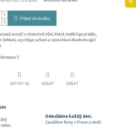
oručit do:
11.8.2026
Možnosti doručení
Přidat do košíku
vaná aviváž s intenzivní vůní, která změkčuje prádlo,
 žehlení, urychluje sušení a zanechává dlouhotrvající
.
informace
ZEPTAT SE
HLÍDAT
SDÍLET
oom
Odesíláme každý den.
ožný
Zavážíme firmy v Praze a okolí.
u nebo