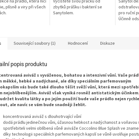
ekce na prádlo, která ničí
Vyčistěte svou pračku od
Sanytol de
e, plísně a viry při všech
zbytků prášku i bakterií se
odstraňova
ách.
Sanytolem.
pro ruční p
Účinně ods
a zbaví va
nádechu.
s
Související soubory (1)
Hodnocení
Diskuze
ailní popis produktu
entrovaná aviváž s vyváženou, bohatou a intenzivní vůní. Vaše prá
n měkké, hebké a nadýchané, ale díky speciálním parfemovaným
okapslím vás bude také dlouho těšit svěží vůní, která mezi spotřebi
m nejoblíbenějším. Aviváž však vyniká rovněž antistatickým účinke
udržet kvalitu látky a po jejím použití bude vaše prádlo nejen rychle
out, ale navíc se vám bude snadněji žehlit.
koncentrovaná aviváž s dlouhotrvající vůní
dodá prádlu jedinečnou vůni, úžasnou hebkost a nadýchanost a voňavou
spotřebiteli velmi oblíbená vůně aviváže Coccolino Blue Splash ve zname
díky technologii speciálních parfemovaných kapslí se vůně uvolňuje pos