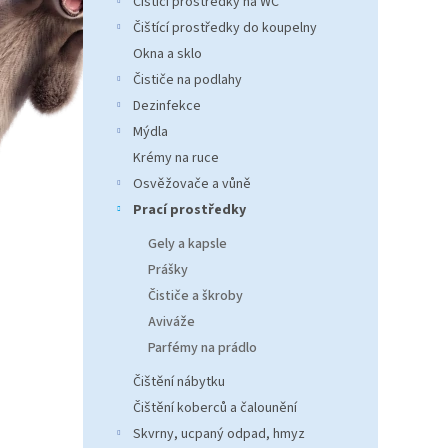
Čistící prostředky na WC
n
e
Čištící prostředky do koupelny
l
Okna a sklo
Čističe na podlahy
Dezinfekce
Mýdla
Krémy na ruce
Osvěžovače a vůně
Prací prostředky
Gely a kapsle
Prášky
Čističe a škroby
Aviváže
Parfémy na prádlo
Čištění nábytku
Čištění koberců a čalounění
Skvrny, ucpaný odpad, hmyz