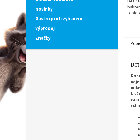
Dezinf
bakteri
Novinky
teplot
Gastro profi vybavení
Výprodej
Značky
Popi
Det
Konc
neje
mikr
k tě
vám 
schn