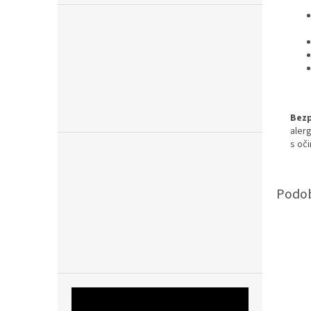
Bezp
aler
s oč