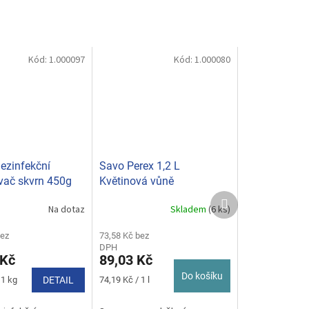
Kód:
1.000097
Kód:
1.000080
ezinfekční
Savo Perex 1,2 L
vač skvrn 450g
Květinová vůně
Další
Na dotaz
Skladem
(6 ks)
produkt
bez
73,58 Kč bez
DPH
 Kč
89,03 Kč
Do košíku
Měrná
 1 kg
DETAIL
74,19 Kč / 1 l
cena: