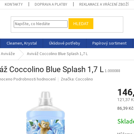
KONTAKTY
DOPRAVA A PLATBY
REKLAMACE A VRÁCENÍ ZBOŽÍ
HLEDAT
Cleamen, Krystal
Úklidové potřeby
Papírový sortiment
Aviváže
Aviváž Coccolino Blue Splash 1,7 L
áž Coccolino Blue Splash 1,7 L
1.000088
né
noceno
Podrobnosti hodnocení
Značka:
Coccolino
ní
146
u
121,37 K
Měrná
86,39 Kč 
cena:
ek.
Skla