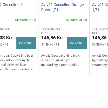
ž Coccolino 5l
Aviváž Coccolino Orange
Aviváž Co
Rush 1,7 L
1,7 L
Skladem
(6 ks)
Skladem
(8 ks)
rné
cení
ktu
 Kč bez
121,37 Kč bez
121,37 Kč 
DPH
DPH
03 Kč
146,86 Kč
146,86
Do košíku
Do košíku
Měrná
Měrná
č / 1 l
81,59 Kč / 1 l
81,59 Kč / 1
cena:
cena:
ček.
trovaná aviváž na bázi
Aviváž Coccolino 68 dávek,
Aviváž Coc
icky odbouratelných
vůně citrusů jako jsou
hypoalerge
ově aktivních látek.
mandarinky a pomeranče.
testovaný,
ino Professional Aviváž
 koncentrát 5l