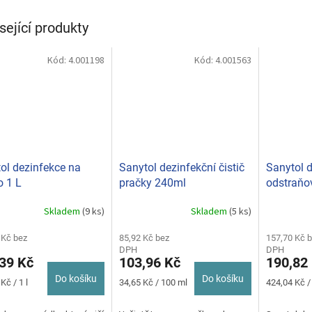
sející produkty
Kód:
4.001198
Kód:
4.001563
ol dezinfekce na
Sanytol dezinfekční čistič
Sanytol d
o 1 L
pračky 240ml
odstraňo
bělící
Skladem
(9 ks)
Skladem
(5 ks)
rné
cení
ktu
 Kč bez
85,92 Kč bez
157,70 Kč 
DPH
DPH
39 Kč
103,96 Kč
190,82
Do košíku
Do košíku
Měrná
Měrná
Kč / 1 l
34,65 Kč / 100 ml
424,04 Kč /
cena:
cena:
ček.