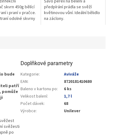
zinfekční
Savo perex na bělení a
č skvrn 450g bělící
předpírání prádla se svěží
raní i praní v pračce.
květinovou vůní. Ideální bělidlo
traní odolné skvrny
na záclony.
še prádlo šedého
Doplňkové parametry
dlo bude
Kategorie
:
Aviváže
EAN
:
8720181410680
teli patří
Baleno v kartonu po
:
6 ks
m, pomůže
Velikost balení
:
1,7 l
ji
Počet dávek
:
68
Výrobce
:
Unilever
 svěžest
ní svěžesti
tupně po