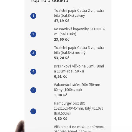
Top 10 produktů
Toaletní papír Cattia 2-vr., extra
bílá (bal.8ks) zelený
47,19 Kč
Kosmetické kapesníky SATINO 2-
vr., (bal.100ks)
23,60 Kč
Toaletní papír Cattia 3-vr., extra
bílá (bal.8ks) modrý
53,24 Kč
Dresinkové víčko na 50ml, 80ml
a 100ml (bal. 50 ks)
0,51 Kč
Vakuovací sáček 200x250mm
80my (1000ks bal)
1,84 Kč
Hamburger box BIO
153x155x40/45mm, bílý 40.1079
(bal.500ks)
4,80 Kč
Víčko plast na misku papírovou
350/450/500ml, 110mm