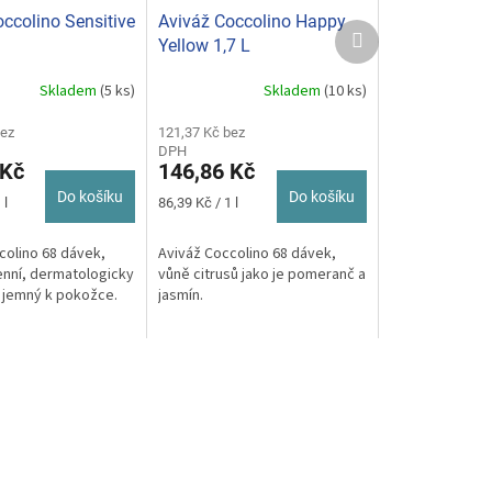
ccolino Sensitive
Aviváž Coccolino Happy
Další
Yellow 1,7 L
produkt
Skladem
(5 ks)
Skladem
(10 ks)
bez
121,37 Kč bez
DPH
 Kč
146,86 Kč
Do košíku
Do košíku
Měrná
 l
86,39 Kč / 1 l
cena:
colino 68 dávek,
Aviváž Coccolino 68 dávek,
nní, dermatologicky
vůně citrusů jako je pomeranč a
 jemný k pokožce.
jasmín.