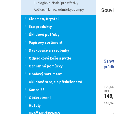
Ekologické čistící prostředky
Aplikační lahve, odměrky, pumpy
Souvi
Cleamen, Krystal
Eco produkty
Úklidové potřeby
Papírový sortiment
Dávkovače a zásobníky
Odpadkové koše a pytle
Sanyt
Ochranné pomůcky
prádl
Obalový sortiment
Průmě
Úklidové stroje a příslušenství
hodno
produ
122,64
Kancelář
DPH
je
148,
5,0
Občerstvení
z
Měrná
148,39 
Hotely
5
cena:
hvězdi
UKAŽ MI VŠECHNO