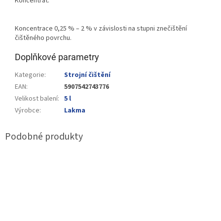
Koncentrát.
Koncentrace 0,25 % – 2 % v závislosti na stupni znečištění
čištěného povrchu.
Doplňkové parametry
Kategorie
:
Strojní čištění
EAN
:
5907542743776
Velikost balení
:
5 l
Výrobce
:
Lakma