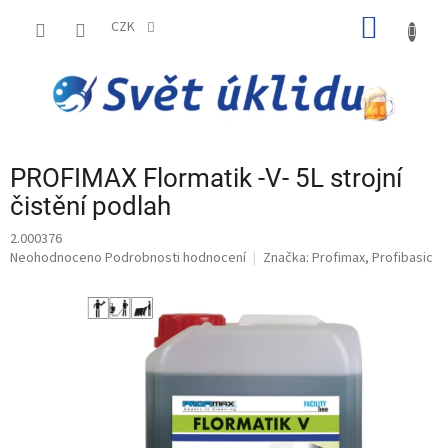
Přejít
NÁKUP
na
CZK
obsah
KOŠÍK
PROFIMAX Flormatik -V- 5L strojní
čistění podlah
2.000376
Průměrné
Neohodnoceno
Podrobnosti hodnocení
Značka:
Profimax, Profibasic
hodnocení
produktu
je
0,0
z
5
hvězdiček.