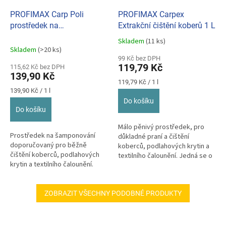
PROFIMAX Carp Poli
PROFIMAX Carpex
prostředek na
Extrakční čištění koberů 1 L
šamponovaní koberců 1 L
Skladem
(11 ks)
Průměrné
Skladem
(>20 ks)
hodnocení
99 Kč bez DPH
produktu
119,79 Kč
115,62 Kč bez DPH
je
139,90 Kč
5,0
Měrná
119,79 Kč / 1 l
z
Měrná
cena:
139,90 Kč / 1 l
cena:
5
Do košíku
hvězdiček.
Do košíku
Málo pěnivý prostředek, pro
Prostředek na šamponování
důkladné praní a čištění
doporučovaný pro běžně
koberců, podlahových krytin a
čištění koberců, podlahových
textilního čalounění. Jedná se o
krytin a textilního čalounění.
koncentrovaný vodní roztok...
Jedná se o koncentrovaný
vodní roztok...
ZOBRAZIT VŠECHNY PODOBNÉ PRODUKTY