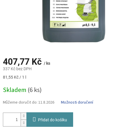
407,77 Kč
/ ks
337 Kč bez DPH
Měrná
81,55 Kč / 1 l
cena:
Skladem
(6 ks)
Můžeme doručit do:
11.8.2026
Možnosti doručení
Přidat do košíku