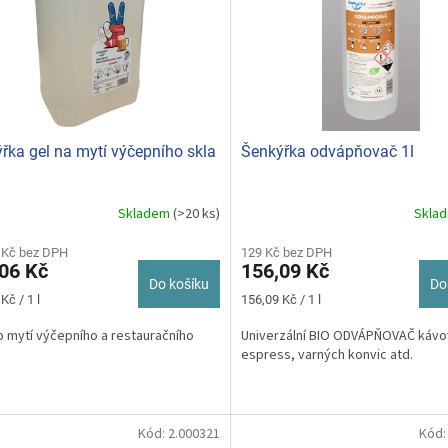
řka gel na mytí výčepního skla
Šenkýřka odvápňovač 1l
Skladem
(>20 ks)
Skla
rné
cení
ktu
 Kč bez DPH
129 Kč bez DPH
06 Kč
156,09 Kč
Do košíku
Do
Měrná
Kč / 1 l
156,09 Kč / 1 l
cena:
o mytí výčepního a restauračního
Univerzální BIO ODVÁPŇOVAČ kávo
ček.
espress, varných konvic atd.
Kód:
2.000321
Kód