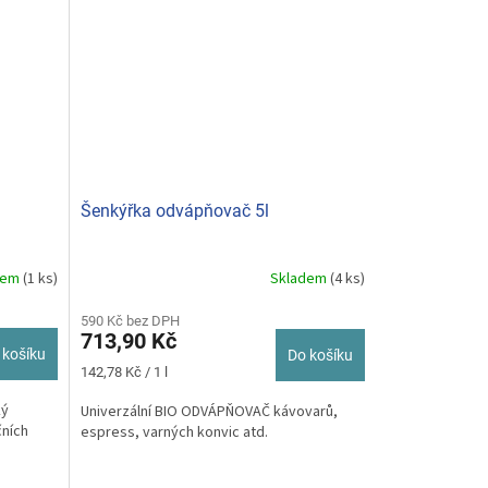
Šenkýřka odvápňovač 5l
dem
(1 ks)
Skladem
(4 ks)
590 Kč bez DPH
713,90 Kč
 košíku
Do košíku
Měrná
142,78 Kč / 1 l
cena:
ký
Univerzální BIO ODVÁPŇOVAČ kávovarů,
čních
espress, varných konvic atd.