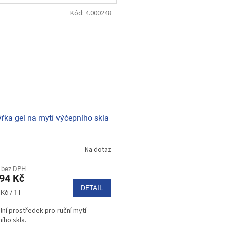
Kód:
4.000248
řka gel na mytí výčepního skla
Na dotaz
rné
cení
ktu
 bez DPH
94 Kč
DETAIL
Kč / 1 l
lní prostředek pro ruční mytí
ček.
ího skla.