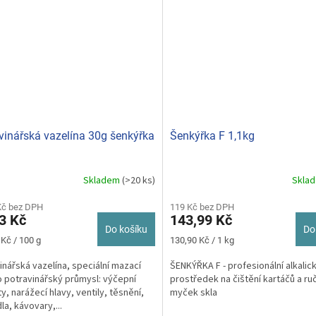
vinářská vazelína 30g šenkýřka
Šenkýřka F 1,1kg
Skladem
(>20 ks)
Skla
Kč bez DPH
119 Kč bez DPH
3 Kč
143,99 Kč
Do košíku
Do
Měrná
 Kč / 100 g
130,90 Kč / 1 kg
cena:
inářská vazelína, speciální mazací
ŠENKÝŘKA F - profesionální alkalic
o potravinářský průmysl: výčepní
prostředek na čištění kartáčů a ru
y, narážecí hlavy, ventily, těsnění,
myček skla
la, kávovary,...