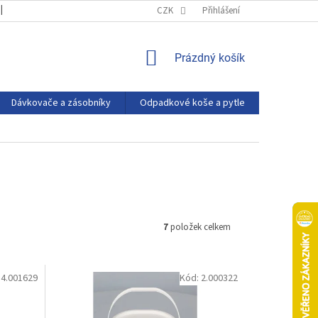
OBCHODNÍ PODMÍNKY
PODMÍNKY OCHRANY OSOBNÍCH ÚDAJŮ
CZK
Přihlášení
NÁKUPNÍ
Prázdný košík
KOŠÍK
Dávkovače a zásobníky
Odpadkové koše a pytle
Eco produ
7
položek celkem
:
4.001629
Kód:
2.000322