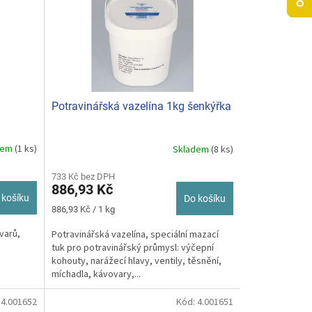
Potravinářská vazelína 1kg šenkýřka
dem
(1 ks)
Skladem
(8 ks)
Průměrné
hodnocení
produktu
733 Kč bez DPH
886,93 Kč
je
 košíku
Do košíku
5,0
Měrná
886,93 Kč / 1 kg
z
cena:
5
varů,
Potravinářská vazelína, speciální mazací
hvězdiček.
tuk pro potravinářský průmysl: výčepní
kohouty, narážecí hlavy, ventily, těsnění,
míchadla, kávovary,...
:
4.001652
Kód:
4.001651