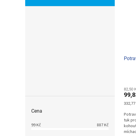
Potra
82,50 
99,8
Měrná
332,77
cena:
Cena
Potrav
tuk pr
99
Kč
887
Kč
kohout
míchad