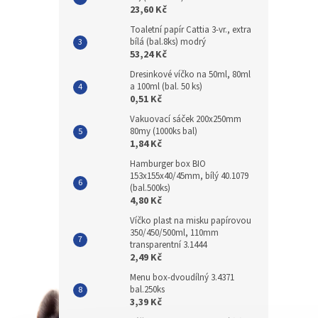
23,60 Kč
Toaletní papír Cattia 3-vr., extra
bílá (bal.8ks) modrý
53,24 Kč
Dresinkové víčko na 50ml, 80ml
a 100ml (bal. 50 ks)
0,51 Kč
Vakuovací sáček 200x250mm
80my (1000ks bal)
1,84 Kč
Hamburger box BIO
153x155x40/45mm, bílý 40.1079
(bal.500ks)
4,80 Kč
Víčko plast na misku papírovou
350/450/500ml, 110mm
transparentní 3.1444
2,49 Kč
Menu box-dvoudílný 3.4371
bal.250ks
3,39 Kč