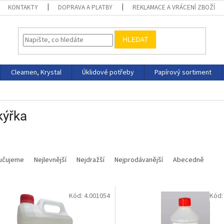
KONTAKTY
DOPRAVA A PLATBY
REKLAMACE A VRÁCENÍ ZBOŽÍ
HLEDAT
Cleamen, Krystal
Úklidové potřeby
Papírový sortiment
kýřka
učujeme
Nejlevnější
Nejdražší
Nejprodávanější
Abecedně
Kód:
4.001054
Kód