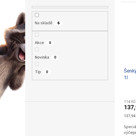
Na skladě
6
Akce
0
Novinka
0
Šenký
Tip
0
1l
Průmě
hodno
produ
114 Kč
137,
je
5,0
Měrná
137,94 
z
cena:
5
Speciá
hvězdi
výčepn