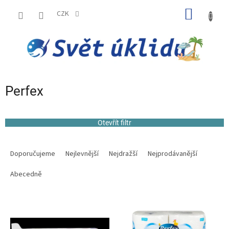
Přejít
NÁKUP
na
CZK
obsah
KOŠÍK
Perfex
Otevřít filtr
Ř
a
Doporučujeme
Nejlevnější
Nejdražší
Nejprodávanější
z
e
Abecedně
n
í
V
p
ý
r