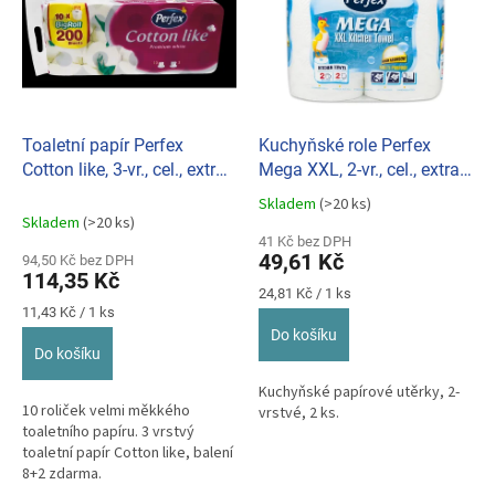
p
o
i
d
s
u
p
k
r
t
o
ů
d
Toaletní papír Perfex
Kuchyňské role Perfex
u
Cotton like, 3-vr., cel., extra
Mega XXL, 2-vr., cel., extra
k
bílá (bal.10ks) 050213
bílá, (bal.2ks) 080110
Skladem
(>20 ks)
Průměrné
t
Skladem
(>20 ks)
hodnocení
ů
41 Kč bez DPH
produktu
49,61 Kč
94,50 Kč bez DPH
je
114,35 Kč
5,0
Měrná
24,81 Kč / 1 ks
z
Měrná
cena:
11,43 Kč / 1 ks
cena:
5
Do košíku
hvězdiček.
Do košíku
Kuchyňské papírové utěrky, 2-
10 roliček velmi měkkého
vrstvé, 2 ks.
toaletního papíru. 3 vrstvý
toaletní papír Cotton like, balení
8+2 zdarma.