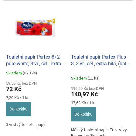
Toaletní papír Perfex 8+2
Toaletní papír Perfex Plus
pure white, 3-vr., cel., extra
8, 3-vr., cel., extra bílá, (bal.
bílá(bal.10ks) 050307
8ks) 050305
Skladem
(>20 ks)
Průměrné
Skladem
(11 ks)
hodnocení
59,50 Kč bez DPH
produktu
72 Kč
116,50 Kč bez DPH
je
140,97 Kč
5,0
Měrná
7,20 Kč / 1 ks
z
cena:
Měrná
17,62 Kč / 1 ks
cena:
5
Do košíku
hvězdiček.
Do košíku
3 vrstvý toaletní papír
Měkký toaletní papír. Tři vrstvy.
Baleno po 8kusech.