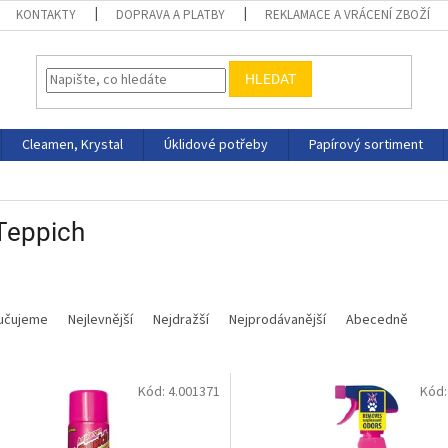
KONTAKTY
DOPRAVA A PLATBY
REKLAMACE A VRÁCENÍ ZBOŽÍ
HLEDAT
Cleamen, Krystal
Úklidové potřeby
Papírový sortiment
Teppich
učujeme
Nejlevnější
Nejdražší
Nejprodávanější
Abecedně
Kód:
4.001371
Kód