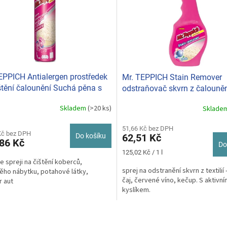
EPPICH Antialergen prostředek
Mr. TEPPICH Stain Remover
štění čalounění Suchá pěna s
odstraňovač skvrn z čalouně
květů 600ml
500ml
Skladem
(>20 ks)
Sklade
rné
cení
ktu
51,66 Kč bez DPH
Kč bez DPH
62,51 Kč
Do košíku
86 Kč
Do
Měrná
125,02 Kč / 1 l
cena:
e spreji na čištění koberců,
sprej na odstranění skvrn z textilií 
ěho nábytku, potahové látky,
ček.
čaj, červené víno, kečup. S aktivn
r aut
kyslíkem.
O
v