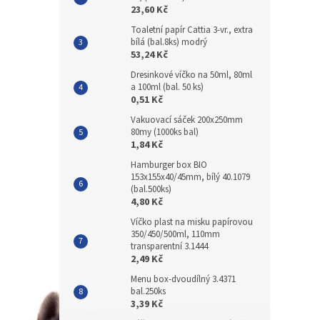
23,60 Kč
Toaletní papír Cattia 3-vr., extra
bílá (bal.8ks) modrý
53,24 Kč
Dresinkové víčko na 50ml, 80ml
a 100ml (bal. 50 ks)
0,51 Kč
Vakuovací sáček 200x250mm
80my (1000ks bal)
1,84 Kč
Hamburger box BIO
153x155x40/45mm, bílý 40.1079
(bal.500ks)
4,80 Kč
Víčko plast na misku papírovou
350/450/500ml, 110mm
transparentní 3.1444
2,49 Kč
Menu box-dvoudílný 3.4371
bal.250ks
3,39 Kč