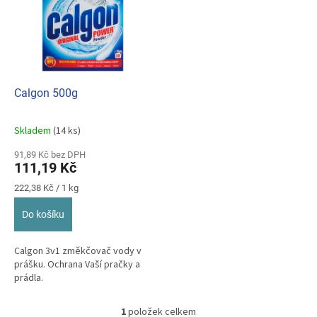
p
o
i
d
s
u
p
k
r
t
o
ů
d
Calgon 500g
u
k
Skladem
(14 ks)
Průměrné
t
hodnocení
ů
91,89 Kč bez DPH
produktu
111,19 Kč
je
5,0
Měrná
222,38 Kč / 1 kg
z
cena:
5
Do košíku
hvězdiček.
Calgon 3v1 změkčovač vody v
prášku. Ochrana Vaší pračky a
prádla.
1
položek celkem