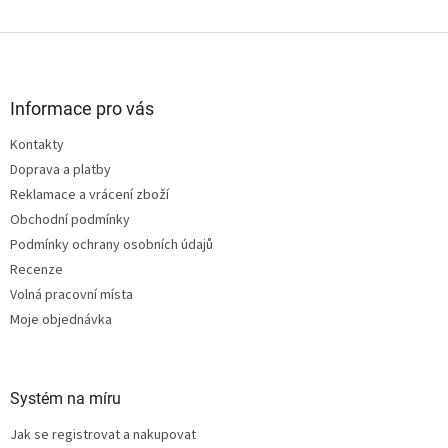
O
v
l
Z
á
á
d
p
a
a
Informace pro vás
c
t
í
Kontakty
í
p
Doprava a platby
r
v
Reklamace a vrácení zboží
k
Obchodní podmínky
y
Podmínky ochrany osobních údajů
v
ý
Recenze
p
Volná pracovní místa
i
Moje objednávka
s
u
Systém na míru
Jak se registrovat a nakupovat