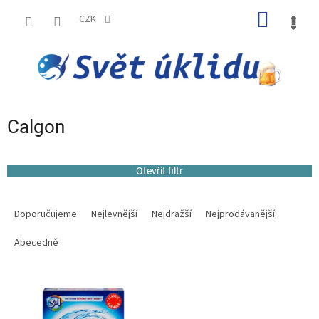
Přejít
NÁKUP
na
CZK
obsah
KOŠÍK
Calgon
Otevřít filtr
Ř
a
Doporučujeme
Nejlevnější
Nejdražší
Nejprodávanější
z
e
Abecedně
n
í
V
p
ý
r