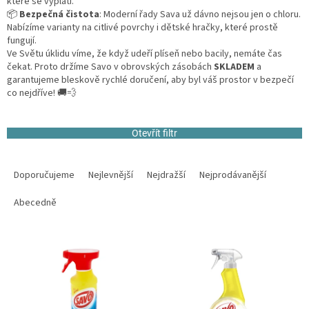
které se vyplatí.
📦
Bezpečná čistota
: Moderní řady Sava už dávno nejsou jen o chloru.
Nabízíme varianty na citlivé povrchy i dětské hračky, které prostě
fungují.
Ve Světu úklidu víme, že když udeří plíseň nebo bacily, nemáte čas
čekat. Proto držíme Savo v obrovských zásobách
SKLADEM
a
garantujeme bleskově rychlé doručení, aby byl váš prostor v bezpečí
co nejdříve! 🚚💨
Otevřít filtr
Ř
a
Doporučujeme
Nejlevnější
Nejdražší
Nejprodávanější
z
e
Abecedně
n
í
V
p
ý
r
p
o
i
d
s