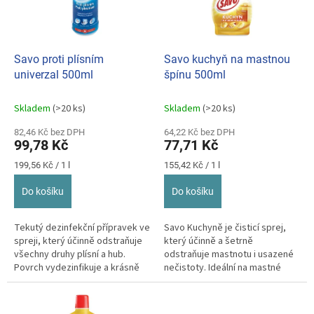
u
p
k
r
t
o
ů
d
Savo proti plísním
Savo kuchyň na mastnou
u
univerzal 500ml
špínu 500ml
k
t
Skladem
(>20 ks)
Skladem
(>20 ks)
ů
82,46 Kč bez DPH
64,22 Kč bez DPH
99,78 Kč
77,71 Kč
Měrná
Měrná
199,56 Kč / 1 l
155,42 Kč / 1 l
cena:
cena:
Do košíku
Do košíku
Tekutý dezinfekční přípravek ve
Savo Kuchyně je čisticí sprej,
spreji, který účinně odstraňuje
který účinně a šetrně
všechny druhy plísní a hub.
odstraňuje mastnotu i usazené
Povrch vydezinfikuje a krásně
nečistoty. Ideální na mastné
vybělí. Savo proti...
pracovní desky, obkládačky,
smalt,...