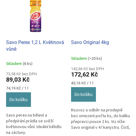
Savo Perex 1,2 L Květinová
Savo Original 4kg
vůně
Skladem
(>20 ks)
Průměrné
Skladem
(6 ks)
hodnocení
142,66 Kč bez DPH
produktu
172,62 Kč
73,58 Kč bez DPH
je
89,03 Kč
5,0
Měrná
43,16 Kč / 1 l
z
Měrná
cena:
74,19 Kč / 1 l
cena:
5
Do košíku
hvězdiček.
Do košíku
Rozvoz a odběr na prodejně
Savo perex na bělení a
bez omezení počtu ks, do balíku
předpírání prádla se svěží
přepravci pouze 2 ks. Viz níže.
květinovou vůní. Ideální bělidlo
Savo original v 4 l kanystru. Čistí,
na záclony.
dezinfikuje. Pro...