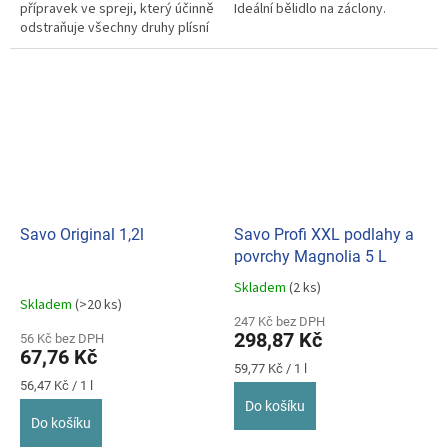
přípravek ve spreji, který účinně
Ideální bělidlo na záclony.
odstraňuje všechny druhy plísní
a hub. Můžete jej použít...
Savo Original 1,2l
Savo Profi XXL podlahy a
povrchy Magnolia 5 L
Skladem
(2 ks)
Průměrné
Skladem
(>20 ks)
hodnocení
247 Kč bez DPH
produktu
298,87 Kč
56 Kč bez DPH
je
67,76 Kč
5,0
Měrná
59,77 Kč / 1 l
z
Měrná
cena:
56,47 Kč / 1 l
cena:
5
Do košíku
hvězdiček.
Do košíku