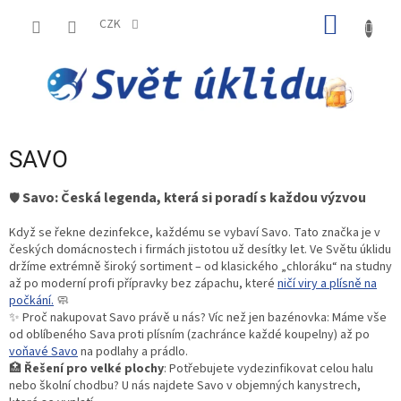
Přejít
NÁKUP
na
CZK
obsah
KOŠÍK
SAVO
Savo: Česká legenda, která si poradí s každou výzvou
🛡️
Když se řekne dezinfekce, každému se vybaví Savo. Tato značka je v
českých domácnostech i firmách jistotou už desítky let. Ve Světu úklidu
držíme extrémně široký sortiment – od klasického „chloráku“ na studny
až po moderní profi přípravky bez zápachu, které
ničí viry a plísně na
počkání.
🧼
✨ Proč nakupovat Savo právě u nás? Víc než jen bazénovka: Máme vše
od oblíbeného Sava proti plísním (zachránce každé koupelny) až po
voňavé Savo
na podlahy a prádlo.
🏥
Řešení pro velké plochy
: Potřebujete vydezinfikovat celou halu
nebo školní chodbu? U nás najdete Savo v objemných kanystrech,