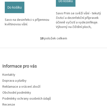
Do košíku
cena:
Do košíku
Savo Prim se svěží vůní - tekutý
čisticí a dezinfekční přípravek
Savo na desinfekci s příjemnou
účinně vyčistí a vydezinfikuje.
květinovou vůní.
Výborný na čištění ploch,
podlah, sanity, hraček,...
10
položek celkem
O
v
l
Z
á
á
d
p
a
a
Informace pro vás
c
t
í
Kontakty
í
p
Doprava a platby
r
v
Reklamace a vrácení zboží
k
Obchodní podmínky
y
Podmínky ochrany osobních údajů
v
ý
Recenze