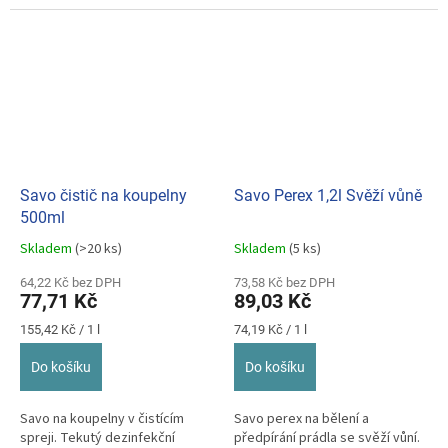
Savo čistič na koupelny
Savo Perex 1,2l Svěží vůně
500ml
Skladem
(>20 ks)
Skladem
(5 ks)
Průměrné
Průměrné
hodnocení
hodnocení
64,22 Kč bez DPH
73,58 Kč bez DPH
produktu
produktu
77,71 Kč
89,03 Kč
je
je
5,0
5,0
Měrná
Měrná
155,42 Kč / 1 l
74,19 Kč / 1 l
z
z
cena:
cena:
5
5
Do košíku
Do košíku
hvězdiček.
hvězdiček.
Savo na koupelny v čistícím
Savo perex na bělení a
spreji. Tekutý dezinfekční
předpírání prádla se svěží vůní.