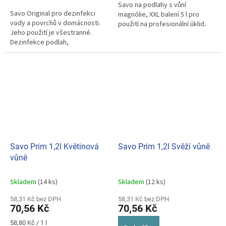
Savo na podlahy s vůní
Savo Original pro dezinfekci
magnólie, XXL balení 5 l pro
vody a povrchů v domácnosti.
použití na profesionální úklid.
Jeho použití je všestranné.
Dezinfekce podlah,
kuchyňského náčiní, sanity.
Savo Prim 1,2l Květinová
Savo Prim 1,2l Svěží vůně
vůně
Skladem
(14 ks)
Skladem
(12 ks)
58,31 Kč bez DPH
58,31 Kč bez DPH
70,56 Kč
70,56 Kč
Měrná
58,80 Kč / 1 l