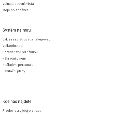
p
Volná pracovní místa
i
Moje objednávka
s
u
Systém na míru
Jak se registrovat a nakupovat
Velkoobchod
Poradenství při nákupu
Náhradní plnění
Zaškolení personálu
Sanitační plány
Kde nás najdete
Prodejna a výdej e-shopu