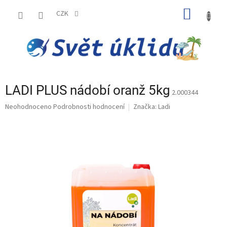
Přejít
NÁKUP
na
CZK
obsah
KOŠÍK
LADI PLUS nádobí oranž 5kg
2.000344
Průměrné
Neohodnoceno
Podrobnosti hodnocení
Značka:
Ladi
hodnocení
produktu
je
0,0
z
5
hvězdiček.