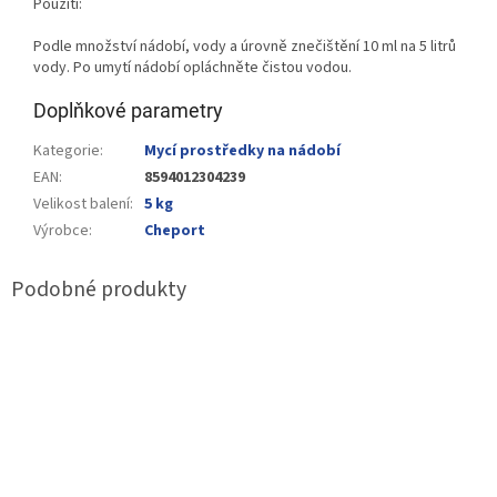
Použití:
Podle množství nádobí, vody a úrovně znečištění 10 ml na 5 litrů
vody. Po umytí nádobí opláchněte čistou vodou.
Doplňkové parametry
Kategorie
:
Mycí prostředky na nádobí
EAN
:
8594012304239
Velikost balení
:
5 kg
Výrobce
:
Cheport