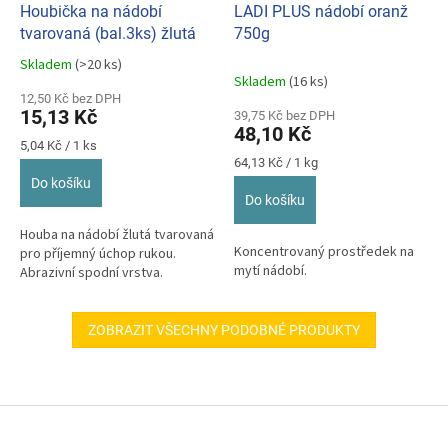
Houbička na nádobí
LADI PLUS nádobí oranž
tvarovaná (bal.3ks) žlutá
750g
Skladem
(>20 ks)
Průměrné
Skladem
(16 ks)
hodnocení
12,50 Kč bez DPH
produktu
15,13 Kč
39,75 Kč bez DPH
je
48,10 Kč
5,0
Měrná
5,04 Kč / 1 ks
z
cena:
Měrná
64,13 Kč / 1 kg
cena:
5
Do košíku
hvězdiček.
Do košíku
Houba na nádobí žlutá tvarovaná
Koncentrovaný prostředek na
pro příjemný úchop rukou.
mytí nádobí.
Abrazivní spodní vrstva.
ZOBRAZIT VŠECHNY PODOBNÉ PRODUKTY
Z
á