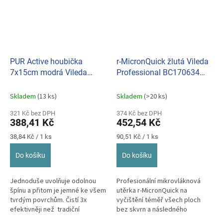
PUR Active houbička
r-MicronQuick žlutá Vileda
7x15cm modrá Vileda
Professional BC170634
Professional bal.10ks
(bal. po 5 ks)
BC123114
Skladem
(13 ks)
Skladem
(>20 ks)
321 Kč bez DPH
374 Kč bez DPH
388,41 Kč
452,54 Kč
Měrná
Měrná
38,84 Kč / 1 ks
90,51 Kč / 1 ks
cena:
cena:
Do košíku
Do košíku
Jednoduše uvolňuje odolnou
Profesionální mikrovláknová
špínu a přitom je jemné ke všem
utěrka r-MicronQuick na
tvrdým povrchům. Čistí 3x
vyčištění téměř všech ploch
efektivněji než tradiční
bez skvrn a následného
nepoškrábavající houbičky.
vysoušení.