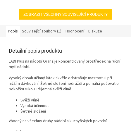
ZOBRAZIT VŠECHNY SOUVISEJÍCÍ PRODUKTY
Popis
Související soubory (1)
Hodnocení
Diskuze
Detailní popis produktu
LADI Plus na nádobí Oranž je koncentrovaný prostředek na ruční
mytí nádobí.
Vysoký obsah účinný látek skvěle odstraňuje mastnotu i při
nižším dávkování. Šetrné složení nedráždí a pomáhá pečovat o
pokožku rukou. Příjemná svěží vůně.
Svěží vůně
Vysoká účinnost
Šetrné složení
Vhodný na všechny druhy nádobí a kuchyňských povrchů.