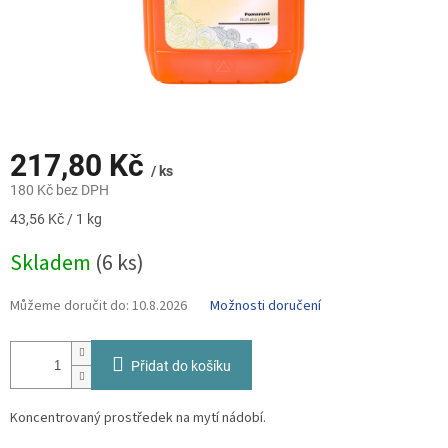
217,80 Kč
/ ks
180 Kč bez DPH
Měrná
43,56 Kč / 1 kg
cena:
Skladem
(6 ks)
Můžeme doručit do:
10.8.2026
Možnosti doručení
Přidat do košíku
Koncentrovaný prostředek na mytí nádobí.