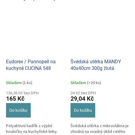
Eudorex / Pannopell na
Švédská utěrka MANDY
kuchyně CUCINA 548
40x40cm 300g žlutá
Skladem
(1 ks)
Skladem
(>20 ks)
136,36 Kč bez DPH
24 Kč bez DPH
165 Kč
29,04 Kč
Do košíku
Do košíku
Polyaktivní hadřík s výplní
Švédská utěrka z mikrovlákna je
houbičky na kuchyňské linky.
vhodná na snadný úklid celého