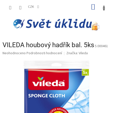
Přejít
NÁKUP
na
CZK
obsah
KOŠÍK
VILEDA houbový hadřík bal. 5ks
5.000461
Průměrné
Neohodnoceno
Podrobnosti hodnocení
Značka:
Vileda
hodnocení
produktu
je
0,0
z
5
hvězdiček.