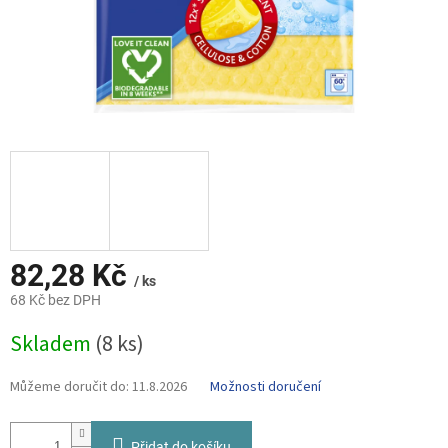
82,28 Kč
/ ks
68 Kč bez DPH
Měrná
Skladem
(8 ks)
cena:
Můžeme doručit do:
11.8.2026
Možnosti doručení
Přidat do košíku