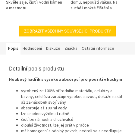
Skvěle saje, čistí i vodní kámen
domu, nepouští vlákna. Na
a mastnotu.
suché i mokré čištění a
nezanechává šmouhy.
ZOBRAZIT VŠECHNY SOUVISEJÍCÍ PRODUKTY
Popis
Hodnocení
Diskuze
Značka
Ostatní informace
Detailní popis produktu
Houbový hadřík s vysokou absorpcí pro použití v kuchyni
vyrobený ze 100% přírodního materiálu, celulózy a
bavlny, celulóza zaručuje vysokou savost, d
okáže nasát
až 12-násobek svojí váhy
absorbuje až 100 ml vody
lze snadno vyždímat ručně
čistí bez šmouh a chuchvalců
dlouhá životnost, lze jej prát v pračce
má homogenní a odolný povrch, nedrolí se a neodlupuje