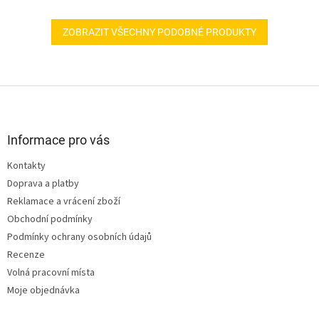
ZOBRAZIT VŠECHNY PODOBNÉ PRODUKTY
Z
á
p
a
Informace pro vás
t
Kontakty
í
Doprava a platby
Reklamace a vrácení zboží
Obchodní podmínky
Podmínky ochrany osobních údajů
Recenze
Volná pracovní místa
Moje objednávka