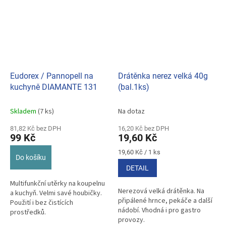
Eudorex / Pannopell na
Drátěnka nerez velká 40g
kuchyně DIAMANTE 131
(bal.1ks)
Skladem
(7 ks)
Na dotaz
81,82 Kč bez DPH
16,20 Kč bez DPH
99 Kč
19,60 Kč
Měrná
19,60 Kč / 1 ks
Do košíku
cena:
DETAIL
Multifunkční utěrky na koupelnu
Nerezová velká drátěnka. Na
a kuchyň. Velmi savé houbičky.
připálené hrnce, pekáče a další
Použití i bez čistících
nádobí. Vhodná i pro gastro
prostředků.
provozy.