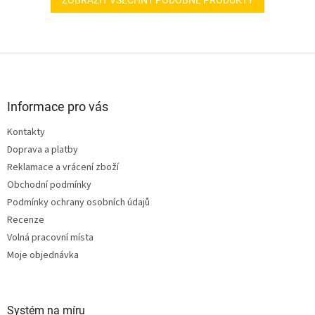
ZOBRAZIT VŠECHNY PODOBNÉ PRODUKTY
Z
á
p
a
Informace pro vás
t
Kontakty
í
Doprava a platby
Reklamace a vrácení zboží
Obchodní podmínky
Podmínky ochrany osobních údajů
Recenze
Volná pracovní místa
Moje objednávka
Systém na míru