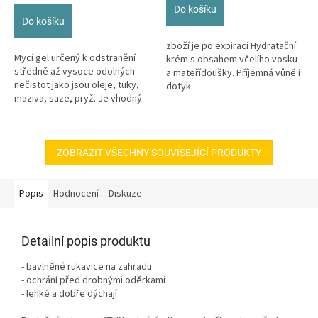
cena:
5
Do košíku
hvězdiček.
Do košíku
zboží je po expiraci Hydratační
Mycí gel určený k odstranění
krém s obsahem včelího vosku
středně až vysoce odolných
a mateřídoušky. Příjemná vůně i
nečistot jako jsou oleje, tuky,
dotyk.
maziva, saze, pryž. Je vhodný
zejména v autoservisech,...
ZOBRAZIT VŠECHNY SOUVISEJÍCÍ PRODUKTY
Popis
Hodnocení
Diskuze
Detailní popis produktu
- bavlněné rukavice na zahradu
- ochrání před drobnými oděrkami
- lehké a dobře dýchají