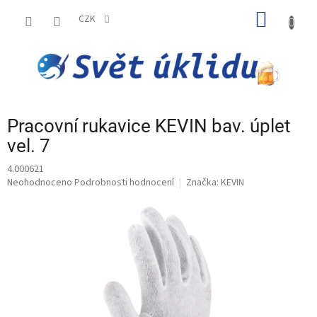
Přejít
NÁKUP
na
CZK
obsah
KOŠÍK
Pracovní rukavice KEVIN bav. úplet
vel. 7
4.000621
Průměrné
Neohodnoceno
Podrobnosti hodnocení
Značka:
KEVIN
hodnocení
produktu
je
0,0
z
5
hvězdiček.