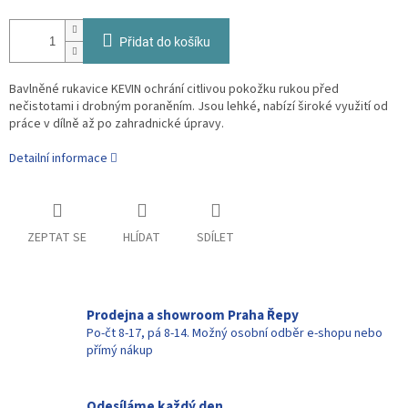
Přidat do košíku
Bavlněné rukavice KEVIN ochrání citlivou pokožku rukou před
nečistotami i drobným poraněním. Jsou lehké, nabízí široké využití od
práce v dílně až po zahradnické úpravy.
Detailní informace
ZEPTAT SE
HLÍDAT
SDÍLET
Prodejna a showroom Praha Řepy
Po-čt 8-17, pá 8-14. Možný osobní odběr e-shopu nebo
přímý nákup
Odesíláme každý den.