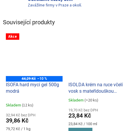
Zavážíme firmy v Praze a okolí.
Související produkty
Akce
44,29 Kč
–10 %
ISOFA hard mycí gel 500g
ISOLDA krém na ruce včelí
modrá
vosk s mateřídouškou
100ml
Skladem
(>20 ks)
Průměrné
Skladem
(12 ks)
hodnocení
19,70 Kč bez DPH
produktu
23,84 Kč
32,94 Kč bez DPH
je
39,86 Kč
5,0
Měrná
23,84 Kč / 100 ml
z
Měrná
cena:
79,72 Kč / 1 kg