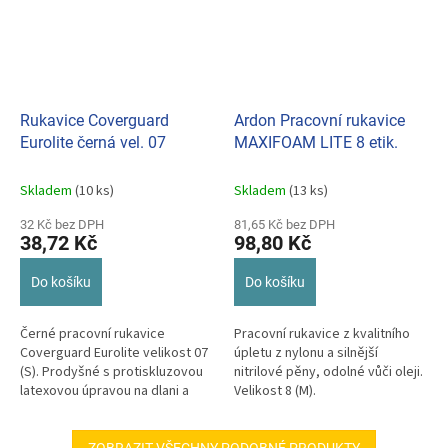
Rukavice Coverguard
Ardon Pracovní rukavice
Eurolite černá vel. 07
MAXIFOAM LITE 8 etik.
Skladem
(10 ks)
Skladem
(13 ks)
32 Kč bez DPH
81,65 Kč bez DPH
38,72 Kč
98,80 Kč
Do košíku
Do košíku
Černé pracovní rukavice
Pracovní rukavice z kvalitního
Coverguard Eurolite velikost 07
úpletu z nylonu a silnější
(S). Prodyšné s protiskluzovou
nitrilové pěny, odolné vůči oleji.
latexovou úpravou na dlani a
Velikost 8 (M).
prstech.