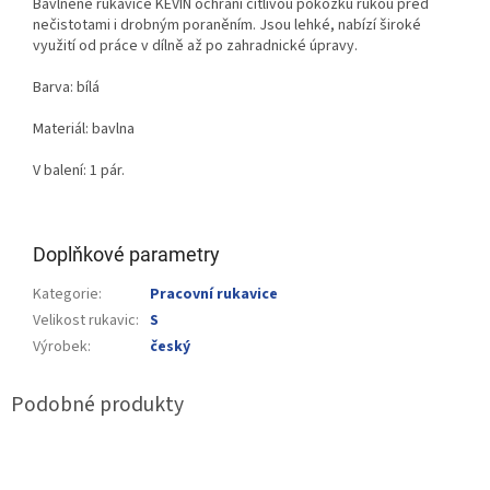
Bavlněné rukavice KEVIN ochrání citlivou pokožku rukou před
nečistotami i drobným poraněním. Jsou lehké, nabízí široké
využití od práce v dílně až po zahradnické úpravy.
Barva: bílá
Materiál: bavlna
V balení: 1 pár.
Doplňkové parametry
Kategorie
:
Pracovní rukavice
Velikost rukavic
:
S
Výrobek
:
český