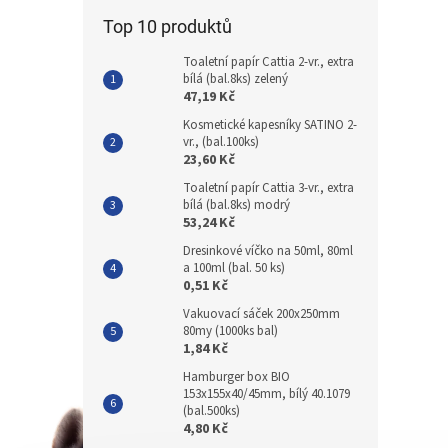
Top 10 produktů
Toaletní papír Cattia 2-vr., extra
bílá (bal.8ks) zelený
47,19 Kč
Kosmetické kapesníky SATINO 2-
vr., (bal.100ks)
23,60 Kč
Toaletní papír Cattia 3-vr., extra
bílá (bal.8ks) modrý
53,24 Kč
Dresinkové víčko na 50ml, 80ml
a 100ml (bal. 50 ks)
0,51 Kč
Vakuovací sáček 200x250mm
80my (1000ks bal)
1,84 Kč
Hamburger box BIO
153x155x40/45mm, bílý 40.1079
(bal.500ks)
4,80 Kč