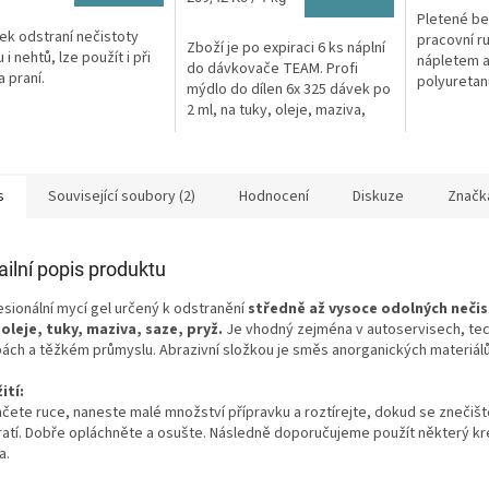
cena:
Pletené b
ek odstraní nečistoty
pracovní r
Zboží je po expiraci 6 ks náplní
 i nehtů, lze použít i při
nápletem a
do dávkovače TEAM. Profi
a praní.
polyuretanu
mýdlo do dílen 6x 325 dávek po
prstech pr
2 ml, na tuky, oleje, maziva,
bez klouzá
naftu.
s
Související soubory (2)
Hodnocení
Diskuze
Značk
ailní popis produktu
esionální mycí gel určený k odstranění
středně až vysoce odolných nečis
 oleje, tuky, maziva, saze, pryž.
Je vhodný zejména v autoservisech, te
bách a těžkém průmyslu. Abrazivní složkou je směs anorganických materiálů.
ití:
hčete ruce, naneste malé množství přípravku a roztírejte, dokud se znečišt
ratí. Dobře opláchněte a osušte. Následně doporučujeme použít některý kr
a.