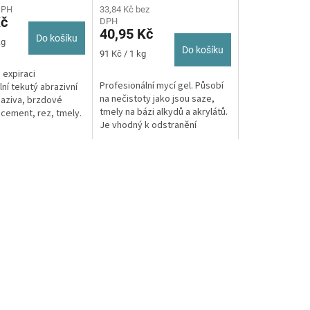
DPH
33,84 Kč bez
Kč
DPH
40,95 Kč
Do košíku
kg
Do košíku
Měrná
91 Kč / 1 kg
cena:
 expiraci
Profesionální mycí gel. Působí
ní tekutý abrazivní
na nečistoty jako jsou saze,
maziva, brzdové
tmely na bázi alkydů a akrylátů.
 cement, rez, tmely.
Je vhodný k odstranění
vý a stavební
těžkého znečištění v
tiskařském...