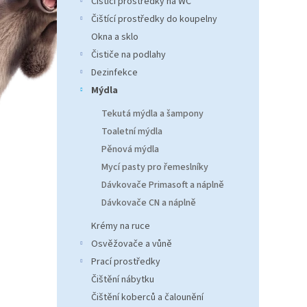
Čistící prostředky na WC
n
e
Čištící prostředky do koupelny
l
Okna a sklo
Čističe na podlahy
Dezinfekce
Mýdla
Tekutá mýdla a šampony
Toaletní mýdla
Pěnová mýdla
Mycí pasty pro řemeslníky
Dávkovače Primasoft a náplně
Dávkovače CN a náplně
Krémy na ruce
Osvěžovače a vůně
Prací prostředky
Čištění nábytku
Čištění koberců a čalounění