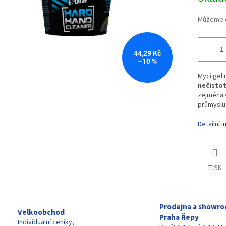
Můžeme d
44,29 Kč
–10 %
Mycí gel 
nečistot
zejména 
průmyslu
Detailní 
TISK
Prodejna a showr
Velkoobchod
Praha Řepy
Individuální ceníky,