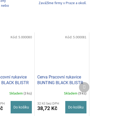
ožný
Zavážíme firmy v Praze a okolí.
u nebo
Kód:
5.000080
Kód:
5.000081
covní rukavice
Cerva Pracovní rukavice
 BLACK BLISTR
BUNTING BLACK BLISTR
Další
vel. 9
produkt
Skladem
(3 ks)
Skladem
(9 ks)
DPH
32 Kč bez DPH
Kč
Do košíku
38,72 Kč
Do košíku