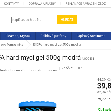
KONTAKTY
DOPRAVA A PLATBY
REKLAMACE A VRÁCENÍ ZBOŽÍ
HLEDAT
Cleamen, Krystal
Úklidové potřeby
Papírový sortiment
 pro řemeslníky
ISOFA hard mycí gel 500g modrá
FA hard mycí gel 500g modrá
4.000431
Značka:
ISOFA
Průměrné
Neohodnoceno
Podrobnosti hodnocení
hodnocení
produktu
44,29 Kč
39,
je
0,0
32,94 Kč
z
5
Měrná
79,72 Kč 
hvězdiček.
cena:
Skla