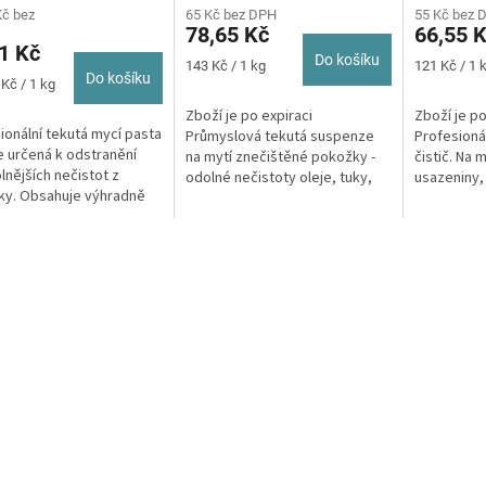
ktu
Kč bez
65 Kč bez DPH
55 Kč bez 
78,65 Kč
66,55 
1 Kč
Do košíku
Měrná
Měrná
143 Kč / 1 kg
121 Kč / 1 
Do košíku
cena:
cena:
Kč / 1 kg
Zboží je po expiraci
Zboží je po
ček.
ionální tekutá mycí pasta
Průmyslová tekutá suspenze
Profesionál
e určená k odstranění
na mytí znečištěné pokožky -
čistič. Na 
lnějších nečistot z
odolné nečistoty oleje, tuky,
usazeniny,
ky. Obsahuje výhradně
maziva.
Automobilo
ní abraziva a je bezbarvý.
průmysl.