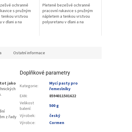
ezešvé ochranné
Pletené bezešvé ochranné
ukavice s pružným
pracovní rukavice s pružným
 tenkou vrstvou
nápletem a tenkou vrstvou
 v dlani a na
polyuretanu v dlani a na
o snadnější úchop
prstech pro snadnější úchop
ní.
bez...
a
Ostatní informace
Doplňkové parametry
tot jako
Mycí pasty pro
Kategorie
:
chnických
řemeslníky
​
EAN
:
8594011501622
Velikost
500 g
balení
:
ění
Výrobek
:
český
ém z řady
Výrobce
:
Cormen