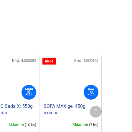
Kód:
4.000859
Kód:
4.000865
Akce
103,09
45,50
Kč
Kč
–35 %
–10 %
O Sada X: 550g
ISOFA MAX gel 450g
Další
lutá
červená
produkt
Skladem
(10 ks)
Skladem
(7 ks)