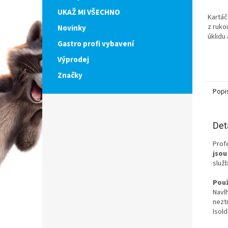
UKAŽ MI VŠECHNO
Kartáč
z rukou
Novinky
úklidu 
Gastro profi vybavení
Výprodej
Značky
Popi
Det
Prof
jsou
služ
Použ
Navl
nezt
Isold