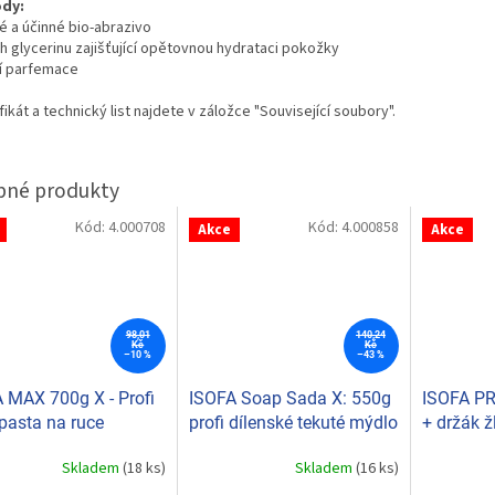
dy:
é a účinné bio-abrazivo
h glycerinu zajišťující opětovnou hydrataci pokožky
í parfemace
fikát a technický list najdete v záložce "Související soubory".
Kód:
4.000708
Kód:
4.000858
Akce
Akce
98,01
140,24
Kč
Kč
–10 %
–43 %
 MAX 700g X - Profi
ISOFA Soap Sada X: 550g
ISOFA PR
pasta na ruce
profi dílenské tekuté mýdlo
+ držák ž
ná s pumpičkou
na ruce s pumpičkou +
Skladem
(18 ks)
Skladem
(16 ks)
rné
držák (zelená)
cení