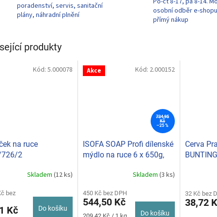
Po-čt 8-17, pá 8-14. M
poradenství, servis, sanitační
osobní odběr e-shop
plány, náhradní plnění
přímý nákup
sející produkty
Kód:
5.000078
Kód:
2.000152
Akce
734,95
Kč
–25 %
ček na ruce
ISOFA SOAP Profi dílenské
Cerva Pra
/726/2
mýdlo na ruce 6 x 650g,
BUNTING
TEAM - náhradní náplň
vel. 7
Skladem
(12 ks)
Skladem
(3 ks)
(zelená)
Kč bez
450 Kč bez DPH
32 Kč bez 
544,50 Kč
38,72 
1 Kč
Do košíku
Do košíku
Měrná
209,42 Kč / 1 kg