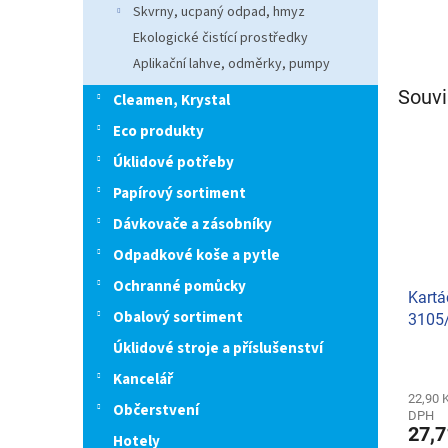
Skvrny, ucpaný odpad, hmyz
Ekologické čistící prostředky
Aplikační lahve, odměrky, pumpy
Souvi
Cleamen, Krystal
Eco produkty
Úklidové potřeby
Papírový sortiment
Dávkovače a zásobníky
Odpadkové koše a pytle
Ochranné pomůcky
Kartá
Obalový sortiment
3105
Úklidové stroje a příslušenství
Kancelář
22,90 
Občerstvení
DPH
27,7
Hotely