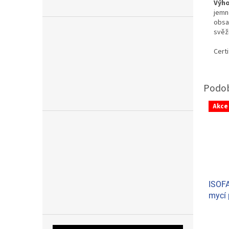
Výho
jemn
obsa
svěž
Certi
Akce
ISOFA
mycí 
červe
Průmě
hodno