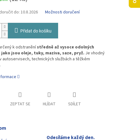
oručit do:
10.8.2026
Možnosti doručení
Přidat do košíku
určený k odstranění
středně až vysoce odolných
 jako jsou oleje, tuky, maziva, saze, pryž.
Je vhodný
v autoservisech, technických službách a těžkém
.
informace
ZEPTAT SE
HLÍDAT
SDÍLET
oom
Odesíláme každý den.