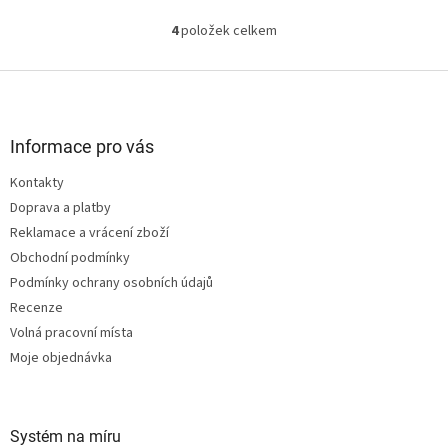
široké využití od práce v dílně
až...
až...
4
položek celkem
O
v
l
Z
á
á
d
p
a
a
Informace pro vás
c
t
í
Kontakty
í
p
Doprava a platby
r
v
Reklamace a vrácení zboží
k
Obchodní podmínky
y
Podmínky ochrany osobních údajů
v
ý
Recenze
p
Volná pracovní místa
i
Moje objednávka
s
u
Systém na míru