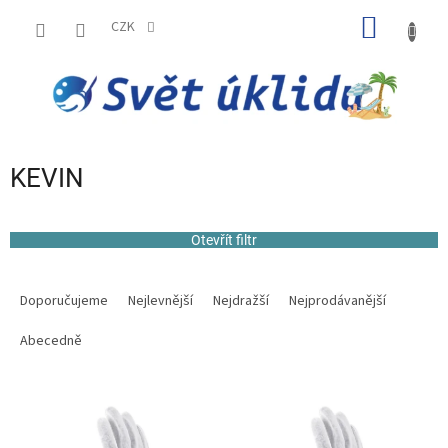
Přejít
NÁKUP
na
CZK
obsah
KOŠÍK
KEVIN
Otevřít filtr
Ř
a
Doporučujeme
Nejlevnější
Nejdražší
Nejprodávanější
z
e
Abecedně
n
í
V
p
ý
r