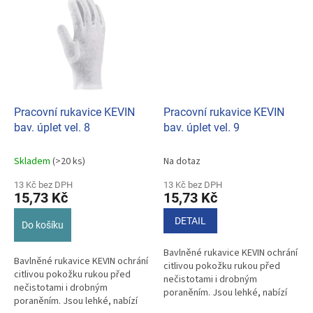
Pracovní rukavice KEVIN
Pracovní rukavice KEVIN
bav. úplet vel. 8
bav. úplet vel. 9
Skladem
(>20 ks)
Na dotaz
13 Kč bez DPH
13 Kč bez DPH
15,73 Kč
15,73 Kč
DETAIL
Do košíku
Bavlněné rukavice KEVIN ochrání
Bavlněné rukavice KEVIN ochrání
citlivou pokožku rukou před
citlivou pokožku rukou před
nečistotami i drobným
nečistotami i drobným
poraněním. Jsou lehké, nabízí
poraněním. Jsou lehké, nabízí
široké využití od práce v dílně