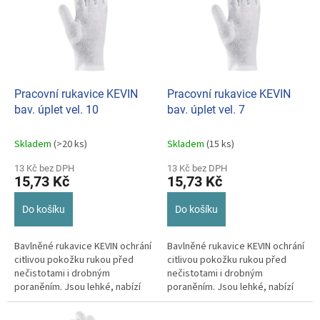
p
o
i
d
s
u
p
k
r
t
o
ů
d
Pracovní rukavice KEVIN
Pracovní rukavice KEVIN
u
bav. úplet vel. 10
bav. úplet vel. 7
k
t
Skladem
(>20 ks)
Skladem
(15 ks)
ů
13 Kč bez DPH
13 Kč bez DPH
15,73 Kč
15,73 Kč
Do košíku
Do košíku
Bavlněné rukavice KEVIN ochrání
Bavlněné rukavice KEVIN ochrání
citlivou pokožku rukou před
citlivou pokožku rukou před
nečistotami i drobným
nečistotami i drobným
poraněním. Jsou lehké, nabízí
poraněním. Jsou lehké, nabízí
široké využití od práce v dílně
široké využití od práce v dílně
až...
až...