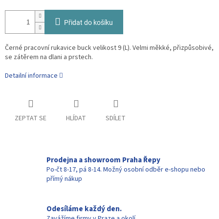
Přidat do košíku
Černé pracovní rukavice buck velikost 9 (L). Velmi měkké, přizpůsobivé,
se zátěrem na dlani a prstech.
Detailní informace
ZEPTAT SE
HLÍDAT
SDÍLET
Prodejna a showroom Praha Řepy
Po-čt 8-17, pá 8-14. Možný osobní odběr e-shopu nebo
přímý nákup
Odesíláme každý den.
Zavážíme firmy v Praze a okolí.