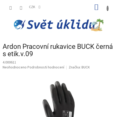
Přejít
NÁKUP
na
CZK
obsah
KOŠÍK
Ardon Pracovní rukavice BUCK černá
s etik.v.09
4.000611
Průměrné
Neohodnoceno
Podrobnosti hodnocení
Značka:
BUCK
hodnocení
produktu
je
0,0
z
5
hvězdiček.