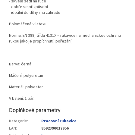
- skvěle sedí na ruce
- dobře se přizpůsobí
- ideální do dílny i na zahradu
Polomáčené v latexu
Norma: EN
388, třída 4131X – rukavice na mechanickou ochranu
rukou jako je propíchnutí, pořezání,
Barva: černá
Máčení: polyuretan
Materiál: polyester
V balení: 1 pár.
Doplňkové parametry
Kategorie
:
Pracovní rukavice
EAN
:
8592390017956