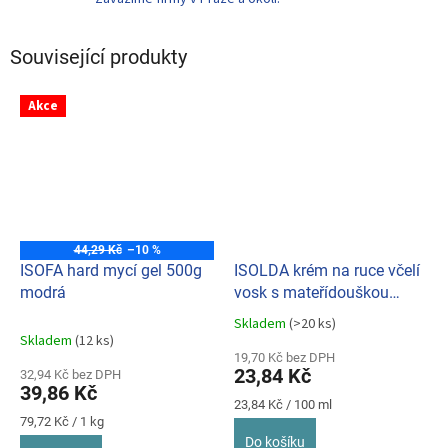
Související produkty
Akce
44,29 Kč
–10 %
ISOFA hard mycí gel 500g
ISOLDA krém na ruce včelí
modrá
vosk s mateřídouškou
100ml
Skladem
(>20 ks)
Průměrné
Skladem
(12 ks)
hodnocení
19,70 Kč bez DPH
produktu
23,84 Kč
32,94 Kč bez DPH
je
39,86 Kč
5,0
Měrná
23,84 Kč / 100 ml
z
Měrná
cena:
79,72 Kč / 1 kg
cena:
5
Do košíku