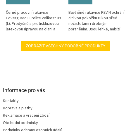
Černé pracovní rukavice
Bavlněné rukavice KEVIN ochrání
Coverguard Eurolite velikost 09
citlivou pokožku rukou před
(L). Prodyšné s protiskluzovou
nečistotami i drobným
latexovou úpravou na dlani a
poraněním. Jsou lehké, nabízí
prstech.
široké využití od práce v dílně
až...
ZOBRAZIT VŠECHNY PODOBNÉ PRODUKTY
Z
á
p
a
Informace pro vás
t
Kontakty
í
Doprava a platby
Reklamace a vrácení zboží
Obchodní podmínky
Podmínky ochrany osobních údajů