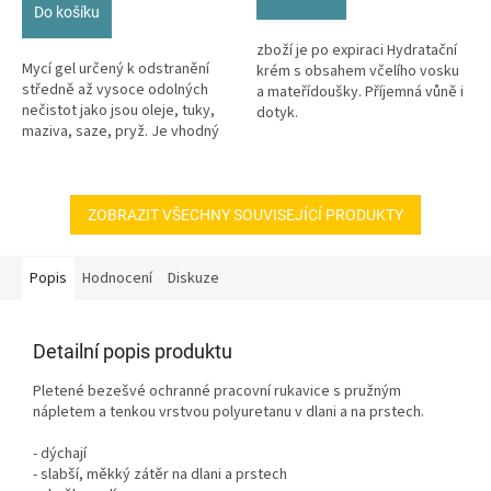
hvězdiček.
Do košíku
zboží je po expiraci Hydratační
Mycí gel určený k odstranění
krém s obsahem včelího vosku
středně až vysoce odolných
a mateřídoušky. Příjemná vůně i
nečistot jako jsou oleje, tuky,
dotyk.
maziva, saze, pryž. Je vhodný
zejména v autoservisech,...
ZOBRAZIT VŠECHNY SOUVISEJÍCÍ PRODUKTY
Popis
Hodnocení
Diskuze
Detailní popis produktu
Pletené bezešvé ochranné pracovní rukavice s pružným
nápletem a tenkou vrstvou polyuretanu v dlani a na prstech.
- dýchají
- slabší, měkký zátěr na dlani a prstech