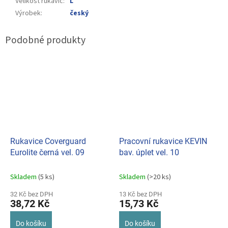
Velikost rukavic
:
L
Výrobek
:
český
Rukavice Coverguard
Pracovní rukavice KEVIN
Eurolite černá vel. 09
bav. úplet vel. 10
Skladem
(5 ks)
Skladem
(>20 ks)
32 Kč bez DPH
13 Kč bez DPH
38,72 Kč
15,73 Kč
Do košíku
Do košíku