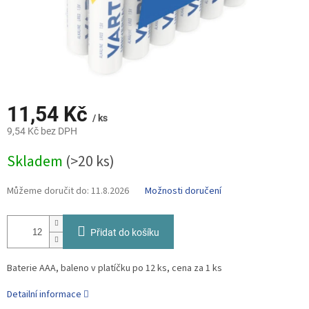
11,54 Kč
/ ks
9,54 Kč bez DPH
Měrná
Skladem
(>20 ks)
cena:
Můžeme doručit do:
11.8.2026
Možnosti doručení
Přidat do košíku
Baterie AAA, baleno v platíčku po 12 ks, cena za 1 ks
Detailní informace