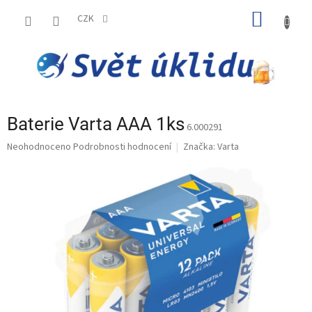
Přejít
NÁKUP
na
CZK
obsah
KOŠÍK
Baterie Varta AAA 1ks
6.000291
Průměrné
Neohodnoceno
Podrobnosti hodnocení
Značka:
Varta
hodnocení
produktu
je
0,0
z
5
hvězdiček.