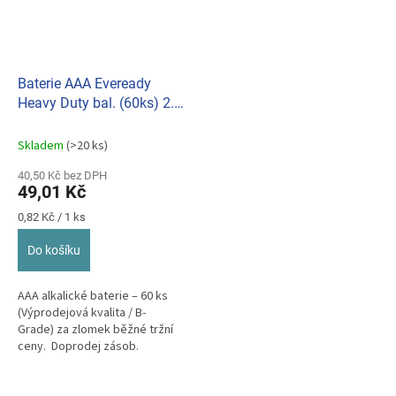
Baterie AAA Eveready
Heavy Duty bal. (60ks) 2.
jakost
Skladem
(>20 ks)
40,50 Kč bez DPH
49,01 Kč
Měrná
0,82 Kč / 1 ks
cena:
Do košíku
AAA alkalické baterie – 60 ks
(Výprodejová kvalita / B-
Grade) za zlomek běžné tržní
ceny. Doprodej zásob.