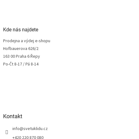
Kde nás najdete
Prodejna a výdej e-shopu
Hofbauerova 626/2
163 00 Praha 6 Řepy
Po-Čt 8-17 / Pá 8-14
Kontakt
info
@
svetuklidu.cz
+420 220 870 080