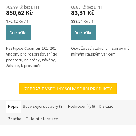
air 5 L
250ml
hodnocení
hodnocení
702,99 Kč bez DPH
68,85 Kč bez DPH
produktu
produktu
850,62 Kč
83,31 Kč
je
je
5,0
5,0
Měrná
Měrná
170,12 Kč / 1 l
333,24 Kč / 1 l
z
z
cena:
cena:
5
5
Do košíku
Do košíku
hvězdiček.
hvězdiček.
Nástupce Cleamen 101/201
Osvěžovač vzduchu inspirovaný
Vhodný pro rozprašování do
mírným italským vánkem.
prostoru, na stěny, závěsy,
žaluzie, k provonění
odpadkových košů i jako
parfemační...
ZOBRAZIT VŠECHNY SOUVISEJÍCÍ PRODUKTY
Popis
Související soubory (3)
Hodnocení (56)
Diskuze
Značka
Ostatní informace