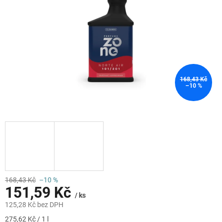
168,43 Kč
–10 %
168,43 Kč
–10 %
151,59 Kč
/ ks
125,28 Kč bez DPH
Měrná
275,62 Kč / 1 l