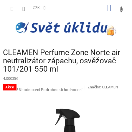
Přejít
NÁKUP
na
CZK
obsah
KOŠÍK
CLEAMEN Perfume Zone Norte air
neutralizátor zápachu, osvěžovač
101/201 550 ml
4.000356
Značka:
CLEAMEN
Akce
Průměrné
56 hodnocení
Podrobnosti hodnocení
hodnocení
produktu
je
4,9
z
5
hvězdiček.