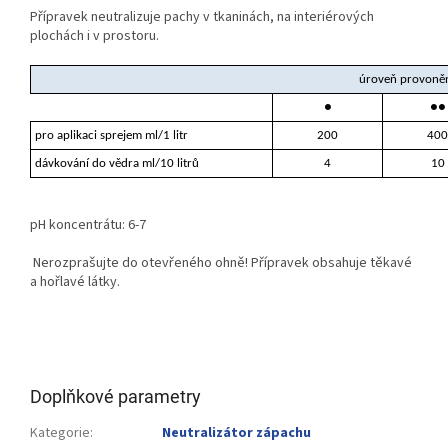
Přípravek neutralizuje pachy v tkaninách, na interiérových
plochách i v prostoru.
úroveň provoně
●
●●
pro aplikaci sprejem ml/1 litr
200
400
dávkování do vědra ml/10 litrů
4
10
pH koncentrátu: 6-7
Nerozprašujte do otevřeného ohně! Přípravek obsahuje těkavé
a hořlavé látky.
Doplňkové parametry
Kategorie
:
Neutralizátor zápachu