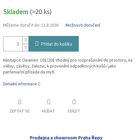
cena:
Skladem
(>20 ks)
Můžeme doručit do:
11.8.2026
Možnosti doručení
Přidat do košíku
Nástupce Cleamen 101/201 Vhodný pro rozprašování do prostoru, na
stěny, závěsy, žaluzie, k provonění odpadkových košů i jako
parfemační přísada do mytí.
Detailní informace
ZEPTAT SE
HLÍDAT
SDÍLET
Prodejna a showroom Praha Řepy