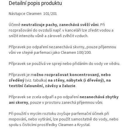
Detailní popis produktu
Nástupce Cleamen 101/201
Účinně
neutralizuje pachy, zanechává svěží vůni
. Při
rozprašování do ovzduší např. v kanceláři lze zředit vodou a
snížit intenzitu vůně a zároveň zvlhčit vzduch.
Přípravek po odpaření nezanechává skvrny, pouze příjemnou
vůni ve stejné parfemaci jako Cleamen 100/200.
Přípravek se používá ve spreji nebo přidáním do vody ve vědru.
Přípravek je m
ožno rozprašovat koncentrovaný, nebo
zředěný
(viz. tabulka)
na stěny, nábytek (i dřevěný), na
textilní čalounění, závěsy a žaluzie
.
Přípravek se zcela odpaří a po odpaření
nezanechává zbytky
ani skvrny
, pouze v prostoru zanechá příjemnou vůni.
Při použití v mycím roztoku zvyšuje parfemační účinek při
mopování, nebo vytírání, lze použít samostatně do vody, nebo
spolu s čisticími prostředky Cleamen a Krystal.