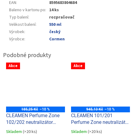
EAN
:
8595683804684
Baleno v kartonu po
:
14 ks
Typ balení
:
rozprašovač
Velikost balení
:
550 ml
Výrobek
:
český
Výrobce
:
Cormen
Akce
Akce
185,25 Kč
–10 %
945,13 Kč
–10 %
CLEAMEN Perfume Zone
CLEAMEN 101/201
102/202 neutralizátor
Perfume Zone neutralizátor
zápachu, osvěžovač
zápachu, osvěžovač Norte
Skladem
(>20 ks)
Skladem
(>20 ks)
Průměrné
Průměrné
Zephyr air 550ml
air 5 L