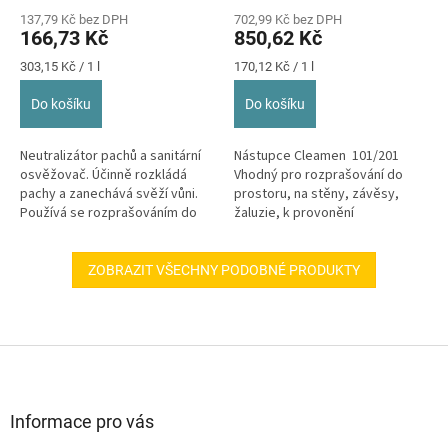
hodnocení
hodnocení
137,79 Kč bez DPH
702,99 Kč bez DPH
produktu
produktu
166,73 Kč
850,62 Kč
je
je
5,0
5,0
Měrná
Měrná
303,15 Kč / 1 l
170,12 Kč / 1 l
z
z
cena:
cena:
5
5
Do košíku
Do košíku
hvězdiček.
hvězdiček.
Neutralizátor pachů a sanitární
Nástupce Cleamen 101/201
osvěžovač. Účinně rozkládá
Vhodný pro rozprašování do
pachy a zanechává svěží vůni.
prostoru, na stěny, závěsy,
Používá se rozprašováním do
žaluzie, k provonění
prostoru, nebo přidáním do...
odpadkových košů i jako
parfemační...
ZOBRAZIT VŠECHNY PODOBNÉ PRODUKTY
Z
á
p
a
Informace pro vás
t