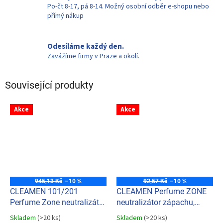
Po-čt 8-17, pá 8-14. Možný osobní odběr e-shopu nebo
přímý nákup
Odesíláme každý den.
Zavážíme firmy v Praze a okolí.
Související produkty
Akce
Akce
945,13 Kč
–10 %
92,57 Kč
–10 %
CLEAMEN 101/201
CLEAMEN Perfume ZONE
Perfume Zone neutralizátor
neutralizátor zápachu,
zápachu, osvěžovač Norte
osvěžovač Tivano air
Skladem
(>20 ks)
Skladem
(>20 ks)
Průměrné
Průměrné