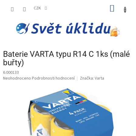
Přejít
NÁKUP
na
CZK
obsah
KOŠÍK
Baterie VARTA typu R14 C 1ks (malé
buřty)
6.000133
Průměrné
Neohodnoceno
Podrobnosti hodnocení
Značka:
Varta
hodnocení
produktu
je
0,0
z
5
hvězdiček.