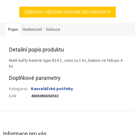
ZOBRAZIT VŠECHNY SOUVISEJÍCÍ PRODUKTY
Popis
Hodnocení
Diskuze
Detailní popis produktu
Malé buřty baterie typu R14 C, cena za 1 ks, baleno ve folii po 4
ks
Doplňkové parametry
Kategorie
:
Kancelářské potřeby
EAN
:
4008496556502
Z
á
p
a
Informace pro vás