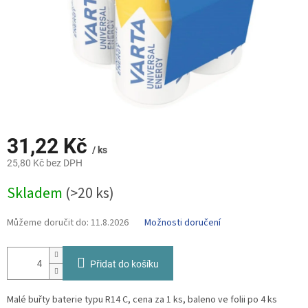
31,22 Kč
/ ks
25,80 Kč bez DPH
Měrná
Skladem
(>20 ks)
cena:
Můžeme doručit do:
11.8.2026
Možnosti doručení
Přidat do košíku
Malé buřty baterie typu R14 C, cena za 1 ks, baleno ve folii po 4 ks