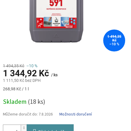
1 494,35
Kč
–10 %
1 494,35 Kč
–10 %
1 344,92 Kč
/ ks
1 111,50 Kč bez DPH
Měrná
268,98 Kč / 1 l
cena:
Skladem
(18 ks)
Můžeme doručit do:
7.8.2026
Možnosti doručení