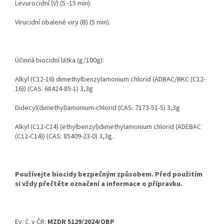
Levurocidní (V) (5 -15 min)
Virucidní obalené viry (B) (5 min).
Účinná biocidní látka (g/100g):
Alkyl (C12-16) dimethylbenzylamonium chlorid (ADBAC/BKC (C12-
16)) (CAS: 68424-85-1) 3,3g
Didecyl(dimethyl)amonium-chlorid (CAS:
7173-51-5) 3,3g
Alkyl (C12-C14) (ethylbenzyl)dimethylamonium chlorid (ADEBAC
(C12-C14)) (CAS: 85409-23-0) 3,3g.
Používejte biocidy bezpečným způsobem. Před použitím
si vždy přečtěte označení a informace o přípravku.
Ev. č. v ČR:
MZDR 5129/2024/OBP