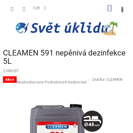
Přejít
NÁKUP
na
CZK
obsah
KOŠÍK
CLEAMEN 591 nepěnivá dezinfekce
5L
2.000297
Značka:
CLEAMEN
Akce
Průměrné
Neohodnoceno
Podrobnosti hodnocení
hodnocení
produktu
je
0,0
z
5
hvězdiček.