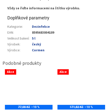
Vždy se řiďte informacemi na štítku výrobku.
Doplňkové parametry
Kategorie
:
Dezinfekce
EAN
:
8595683804189
Velikost balení
:
5 l
Výrobek
:
český
Výrobce
:
Cormen
Akce
Akce
77,08 Kč
–10 %
171,82 Kč
–10 %