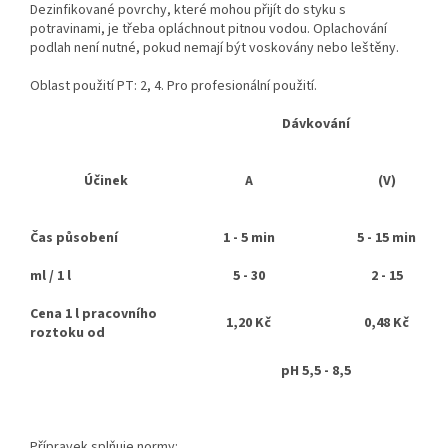
Dezinfikované povrchy, které mohou přijít do styku s
potravinami, je třeba opláchnout pitnou vodou. Oplachování
podlah není nutné, pokud nemají být voskovány nebo leštěny.
Oblast použití PT: 2, 4. Pro profesionální použití.
Dávkování
Účinek
A
(V)
Čas působení
1 - 5 min
5 ​- 15 min
ml / 1 l
5 - 30
2 - 15
Cena 1 l pracovn
í
ho
1,20 Kč
0,48 Kč
roztok
u od
pH 5,5 - 8,5
Přípravek splňuje normy: