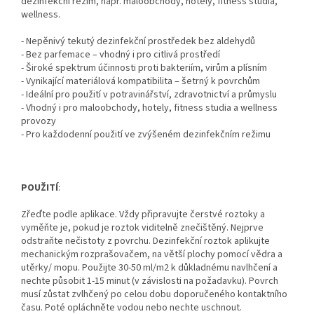
dezinfekční režim, např. maloobchody, hotely, fitness studia,
wellness.
- Nepěnivý tekutý dezinfekční prostředek bez aldehydů
- Bez parfemace – vhodný i pro citlivá prostředí
- Široké spektrum účinnosti proti bakteriím, virům a plísním
- Vynikající materiálová kompatibilita – šetrný k povrchům
- Ideální pro použití v potravinářství, zdravotnictví a průmyslu
- Vhodný i pro maloobchody, hotely, fitness studia a wellness
provozy
- Pro každodenní použití ve zvýšeném dezinfekčním režimu
POUŽITÍ
:
Zřeďte podle aplikace. Vždy připravujte čerstvé roztoky a
vyměňte je, pokud je roztok viditelně znečištěný. Nejprve
odstraňte nečistoty z povrchu. Dezinfekční roztok aplikujte
mechanickým rozprašovačem, na větší plochy pomocí vědra a
utěrky/ mopu. Použijte 30-50 ml/m2 k důkladnému navlhčení a
nechte působit 1-15 minut (v závislosti na požadavku). Povrch
musí zůstat zvlhčený po celou dobu doporučeného kontaktního
času. Poté opláchněte vodou nebo nechte uschnout.