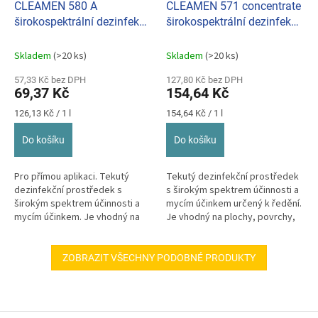
CLEAMEN 580 A
CLEAMEN 571 concentrate
širokospektrální dezinfekce
širokospektrální dezinfekce
a mytí povrchů bez barviv a
a mytí povrchů, podlah 1 L
parf. 550 ml
Skladem
(>20 ks)
Skladem
(>20 ks)
57,33 Kč bez DPH
127,80 Kč bez DPH
69,37 Kč
154,64 Kč
Měrná
Měrná
126,13 Kč / 1 l
154,64 Kč / 1 l
cena:
cena:
Do košíku
Do košíku
Pro přímou aplikaci. Tekutý
Tekutý dezinfekční prostředek
dezinfekční prostředek s
s širokým spektrem účinnosti a
širokým spektrem účinnosti a
mycím účinkem určený k ředění.
mycím účinkem. Je vhodný na
Je vhodný na plochy, povrchy,
plochy, povrchy, předměty a
předměty a nástroje.
nástroje.
ZOBRAZIT VŠECHNY PODOBNÉ PRODUKTY