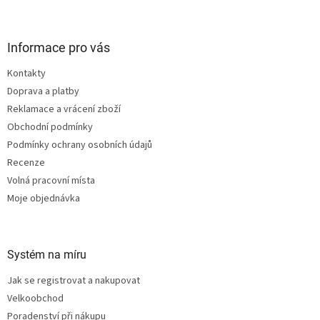
Z
á
p
a
Informace pro vás
t
Kontakty
í
Doprava a platby
Reklamace a vrácení zboží
Obchodní podmínky
Podmínky ochrany osobních údajů
Recenze
Volná pracovní místa
Moje objednávka
Systém na míru
Jak se registrovat a nakupovat
Velkoobchod
Poradenství při nákupu