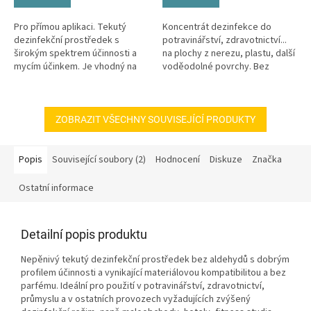
Pro přímou aplikaci. Tekutý
Koncentrát dezinfekce do
dezinfekční prostředek s
potravinářství, zdravotnictví...
širokým spektrem účinnosti a
na plochy z nerezu, plastu, další
mycím účinkem. Je vhodný na
voděodolné povrchy. Bez
plochy, povrchy, předměty a
chloru, parfemace.
nástroje.
ZOBRAZIT VŠECHNY SOUVISEJÍCÍ PRODUKTY
Popis
Související soubory (2)
Hodnocení
Diskuze
Značka
Ostatní informace
Detailní popis produktu
Nepěnivý tekutý dezinfekční prostředek bez aldehydů s dobrým
profilem účinnosti a vynikající materiálovou kompatibilitou a bez
parfému. Ideální pro použití v potravinářství, zdravotnictví,
průmyslu a v ostatních provozech vyžadujících zvýšený