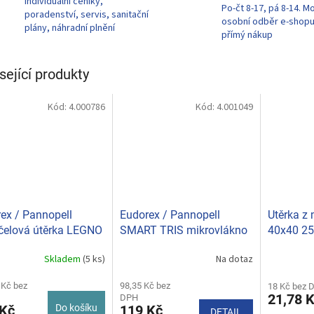
Individuální ceníky,
Po-čt 8-17, pá 8-14. M
poradenství, servis, sanitační
osobní odběr e-shop
plány, náhradní plnění
přímý nákup
sející produkty
Kód:
4.000786
Kód:
4.001049
ex / Pannopell
Eudorex / Pannopell
Utěrka z
čelová útěrka LEGNO
SMART TRIS mikrovlákno
40x40 25
(bal.3ks) 2575-40
Skladem
(5 ks)
Na dotaz
Průměrné
hodnocení
 Kč bez
produktu
98,35 Kč bez
18 Kč bez 
21,78 
DPH
je
 Kč
Do košíku
119 Kč
DETAIL