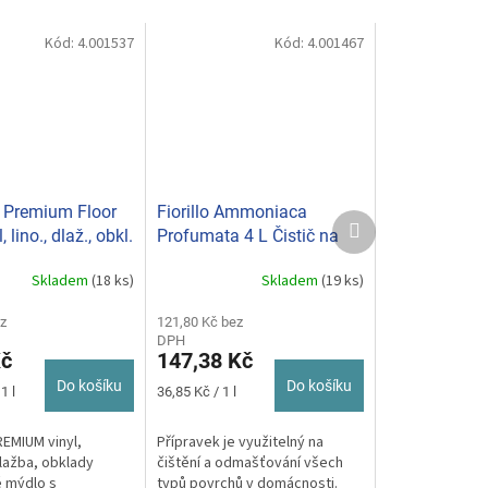
Kód:
4.001537
Kód:
4.001467
Premium Floor
Fiorillo Ammoniaca
Další
, lino., dlaž., obkl.
Profumata 4 L Čistič na
produkt
ké mýdlo s
tvrdé povrchy s čpavkem
Skladem
(18 ks)
Skladem
(19 ks)
Průměrné
í 750ml
hodnocení
z
produktu
121,80 Kč bez
DPH
je
Kč
147,38 Kč
5,0
z
Do košíku
Do košíku
Měrná
1 l
36,85 Kč / 1 l
5
cena:
hvězdiček.
EMIUM vinyl,
Přípravek je využitelný na
dlažba, obklady
čištění a odmašťování všech
é mýdlo s
typů povrchů v domácnosti.