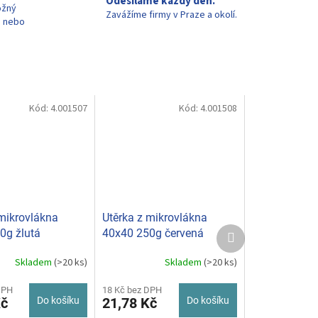
Odesíláme každý den.
ožný
Zavážíme firmy v Praze a okolí.
u nebo
Kód:
4.001507
Kód:
4.001508
 mikrovlákna
Utěrka z mikrovlákna
Další
0g žlutá
40x40 250g červená
produkt
Skladem
(>20 ks)
Skladem
(>20 ks)
DPH
18 Kč bez DPH
Kč
Do košíku
21,78 Kč
Do košíku