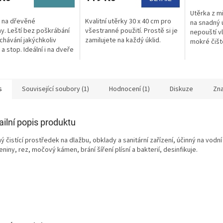
5,0
z
Utěrka z m
5
 na dřevěné
Kvalitní utěrky 30 x 40 cm pro
na snadný 
hvězdiček.
y. Leští bez poškrábání
všestranné použití. Prostě si je
nepouští vl
chávání jakýchkoliv
zamilujete na každý úklid.
mokré čišt
a stop. Ideální i na dveře
šmouhy.
ytek.
s
Související soubory (1)
Hodnocení (1)
Diskuze
Zn
ailní popis produktu
ý čistící prostředek na dlažbu, obklady a sanitární zařízení, účinný na vodn
niny, rez, močový kámen, brání šíření plísní a bakterií, desinfikuje.