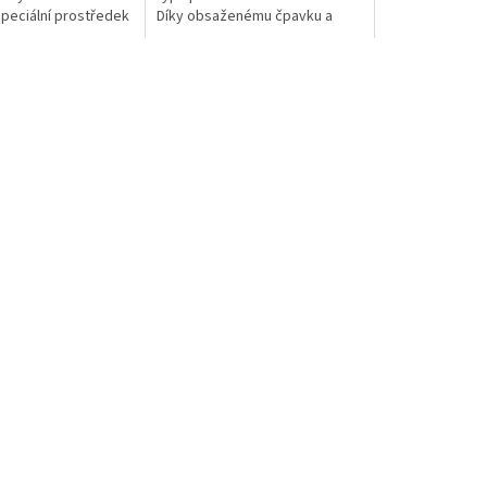
Speciální prostředek
Díky obsaženému čpavku a
olea, dlažby,
alkoholu povrchy rychle
h...
usychají a...