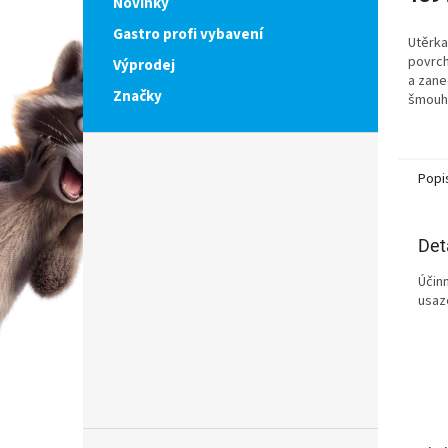
Novinky
Gastro profi vybavení
Utěrka
povrch
Výprodej
a zane
Značky
šmouh 
a náb
Popi
Det
Účinn
usaze