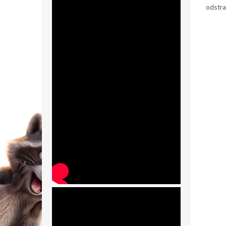
odstra
Pulirap