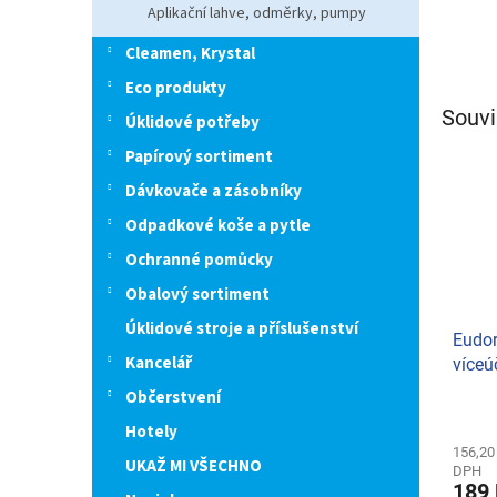
Aplikační lahve, odměrky, pumpy
Cleamen, Krystal
Eco produkty
Souvi
Úklidové potřeby
Papírový sortiment
Dávkovače a zásobníky
Odpadkové koše a pytle
Ochranné pomůcky
Obalový sortiment
Úklidové stroje a příslušenství
Eudor
Kancelář
víceú
273
Občerstvení
Hotely
156,20
UKAŽ MI VŠECHNO
DPH
189