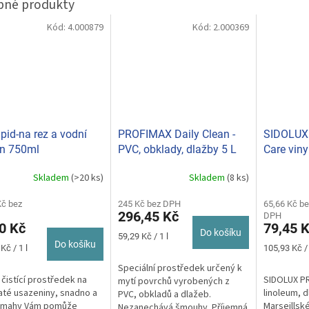
Kód:
4.000879
Kód:
2.000369
apid-na rez a vodní
PROFIMAX Daily Clean -
SIDOLUX 
n 750ml
PVC, obklady, dlažby 5 L
Care vinyl
(modrý)
Marseills
Skladem
(>20 ks)
Skladem
(8 ks)
rné
Průměrné
levandul
cení
hodnocení
ktu
Kč bez
245 Kč bez DPH
produktu
65,66 Kč be
296,45 Kč
DPH
je
0 Kč
79,45 
5,0
Do košíku
Měrná
59,29 Kč / 1 l
z
Do košíku
cena:
Měrná
Kč / 1 l
105,93 Kč / 
5
cena:
Speciální prostředek určený k
ček.
hvězdiček.
 čistící prostředek na
SIDOLUX PR
mytí povrchů vyrobených z
té usazeniny, snadno a
linoleum, 
PVC, obkladů a dlažeb.
ámahy Vám pomůže
Marseillsk
Nezanechává šmouhy. Příjemná