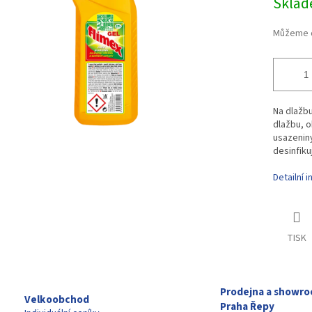
Skla
Můžeme d
Na dlažbu
dlažbu, o
usazeniny
desinfiku
Detailní 
TISK
Prodejna a showr
Velkoobchod
Praha Řepy