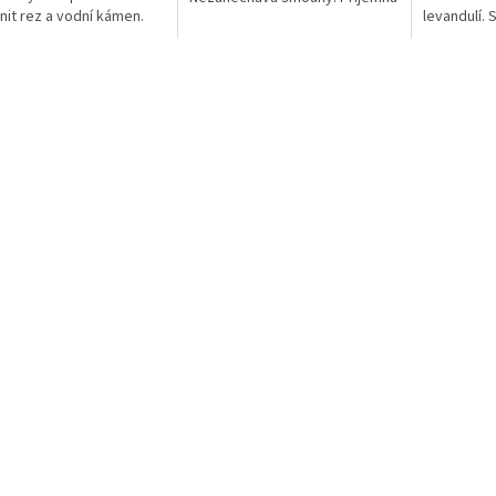
nit rez a vodní kámen.
levandulí. 
vůně.
id.
na mytí lin
keramickýc