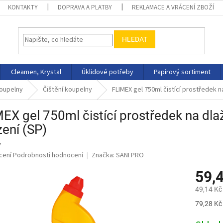
KONTAKTY
DOPRAVA A PLATBY
REKLAMACE A VRÁCENÍ ZBOŽÍ
HLEDAT
Cleamen, Krystal
Úklidové potřeby
Papírový sortiment
koupelny
Čištění koupelny
FLIMEX gel 750ml čistící prostředek na
EX gel 750ml čistící prostředek na dlaž
zení (SP)
7
né
cení
Podrobnosti hodnocení
Značka:
SANI PRO
ní
59,
u
49,14 Kč
Měrná
79,28 Kč 
cena:
ek.