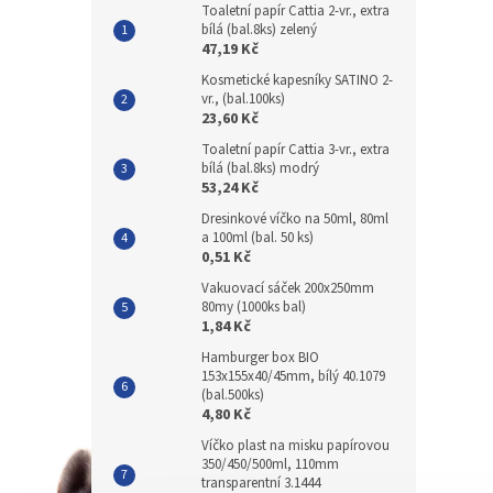
Toaletní papír Cattia 2-vr., extra
bílá (bal.8ks) zelený
47,19 Kč
Kosmetické kapesníky SATINO 2-
vr., (bal.100ks)
23,60 Kč
Toaletní papír Cattia 3-vr., extra
bílá (bal.8ks) modrý
53,24 Kč
Dresinkové víčko na 50ml, 80ml
a 100ml (bal. 50 ks)
0,51 Kč
Vakuovací sáček 200x250mm
80my (1000ks bal)
1,84 Kč
Hamburger box BIO
153x155x40/45mm, bílý 40.1079
(bal.500ks)
4,80 Kč
Víčko plast na misku papírovou
350/450/500ml, 110mm
transparentní 3.1444