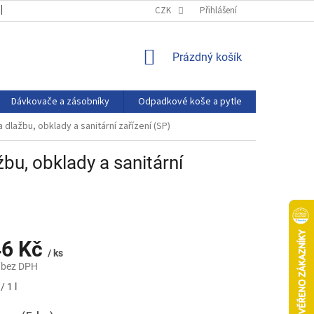
OBCHODNÍ PODMÍNKY
PODMÍNKY OCHRANY OSOBNÍCH ÚDAJŮ
CZK
Přihlášení
NÁKUPNÍ
Prázdný košík
KOŠÍK
Dávkovače a zásobníky
Odpadkové koše a pytle
Eco produ
 dlažbu, obklady a sanitární zařízení (SP)
bu, obklady a sanitární
46 Kč
/ ks
 bez DPH
/ 1 l