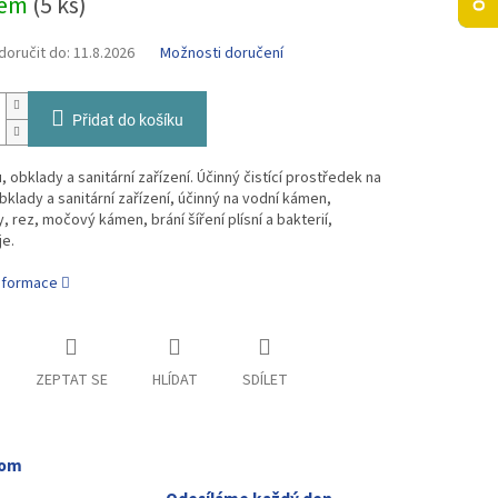
dem
(5 ks)
oručit do:
11.8.2026
Možnosti doručení
Přidat do košíku
, obklady a sanitární zařízení. Účinný čistící prostředek na
bklady a sanitární zařízení, účinný na vodní kámen,
, rez, močový kámen, brání šíření plísní a bakterií,
je.
informace
ZEPTAT SE
HLÍDAT
SDÍLET
oom