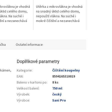
ikrovlákna je vhodná
Utěrka z mikrovlákna je vhodná
úklid celého domu,
na snadný úklid celého domu,
ákna. Na suché i
nepouští vlákna. Na suché i
ění a nezanechává
mokré čištění a nezanechává
šmouhy.
ačka
Ostatní informace
Doplňkové parametry
í kámen,
Kategorie
:
Čištění koupelny
EAN
:
8594165310019
Baleno v kartonu po
:
8 ks
Velikost balení
:
750 ml
Výrobek
:
český
Výrobce
:
Sani Pro