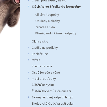
Čistící prostředky na WC
n
e
Čištící prostředky do koupelny
l
Čištění koupelny
Obklady a dlažby
Zrcadla a sklo
Plísně, vodní kámen, odpady
Okna a sklo
Čističe na podlahy
Dezinfekce
Mýdla
Krémy na ruce
Osvěžovače a vůně
Prací prostředky
Čištění nábytku
Čištění koberců a čalounění
Skvrny, ucpaný odpad, hmyz
Ekologické čistící prostředky