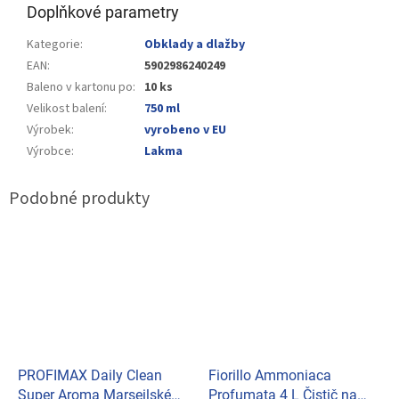
Doplňkové parametry
Kategorie
:
Obklady a dlažby
EAN
:
5902986240249
Baleno v kartonu po
:
10 ks
Velikost balení
:
750 ml
Výrobek
:
vyrobeno v EU
Výrobce
:
Lakma
PROFIMAX Daily Clean
Fiorillo Ammoniaca
Super Aroma Marseilské
Profumata 4 L Čistič na