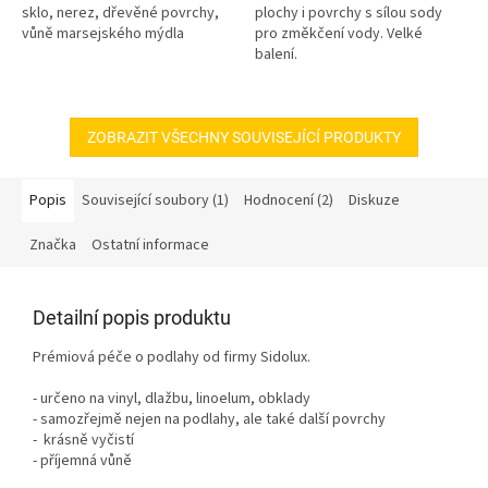
sklo, nerez, dřevěné povrchy,
plochy i povrchy s sílou sody
vůně marsejského mýdla
pro změkčení vody. Velké
balení.
ZOBRAZIT VŠECHNY SOUVISEJÍCÍ PRODUKTY
Popis
Související soubory (1)
Hodnocení (2)
Diskuze
Značka
Ostatní informace
Detailní popis produktu
Prémiová péče o podlahy od firmy Sidolux.
- určeno na vinyl, dlažbu, linoelum, obklady
- samozřejmě nejen na podlahy, ale také další povrchy
- krásně vyčistí
- příjemná vůně