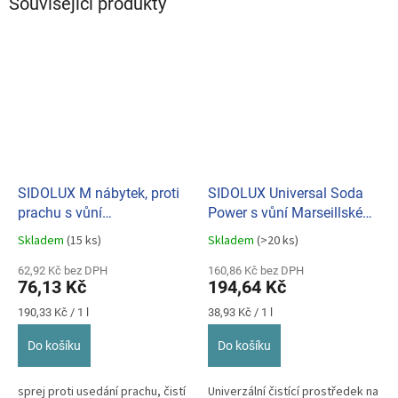
Související produkty
SIDOLUX M nábytek, proti
SIDOLUX Universal Soda
prachu s vůní
Power s vůní Marseillské
Marseillského mýdla a
mýdlo 5 L
Skladem
(15 ks)
Skladem
(>20 ks)
Průměrné
Průměrné
levandule 400ml
hodnocení
hodnocení
62,92 Kč bez DPH
160,86 Kč bez DPH
produktu
produktu
76,13 Kč
194,64 Kč
je
je
5,0
5,0
Měrná
Měrná
190,33 Kč / 1 l
38,93 Kč / 1 l
z
z
cena:
cena:
5
5
Do košíku
Do košíku
hvězdiček.
hvězdiček.
sprej proti usedání prachu, čistí
Univerzální čistící prostředek na