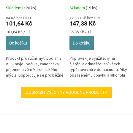
mýdlo 1 L (růžová)
tvrdé povrchy s čpavkem
Skladem
(>20 ks)
Skladem
(19 ks)
Průměrné
Průměrné
hodnocení
hodnocení
84 Kč bez DPH
121,80 Kč bez DPH
produktu
produktu
101,64 Kč
147,38 Kč
je
je
5,0
5,0
Měrná
Měrná
101,64 Kč / 1 l
36,85 Kč / 1 l
z
z
cena:
cena:
5
5
Do košíku
Do košíku
hvězdiček.
hvězdiček.
Produkt pro ruční mytí podlah 3
Přípravek je využitelný na
v 1 – myje, pečuje, zanechává
čištění a odmašťování všech
příjemnou vůni Marseillského
typů povrchů v domácnosti. Díky
mýdla. Doporučuje se pro běžné
obsaženému čpavku a alkoholu
mytí všech voděodolných...
povrchy rychle usychají a...
ZOBRAZIT VŠECHNY PODOBNÉ PRODUKTY
Z
á
p