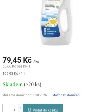
79,45 Kč
/ ks
65,66 Kč bez DPH
Měrná
105,93 Kč / 1 l
cena:
Skladem
(>20 ks)
Můžeme doručit do:
10.8.2026
Možnosti doručení
Přidat do košíku