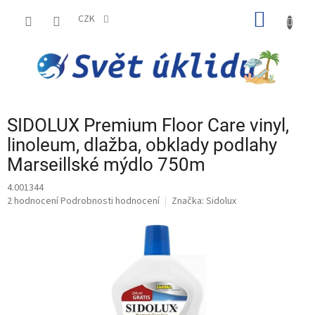
Přejít
NÁKUP
na
CZK
obsah
KOŠÍK
SIDOLUX Premium Floor Care vinyl,
linoleum, dlažba, obklady podlahy
Marseillské mýdlo 750m
4.001344
Průměrné
2 hodnocení
Podrobnosti hodnocení
Značka:
Sidolux
hodnocení
produktu
je
5,0
z
5
hvězdiček.