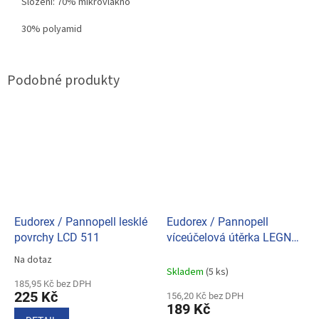
Složení: 70% mikrovlákno
30% polyamid
Eudorex / Pannopell lesklé
Eudorex / Pannopell
povrchy LCD 511
víceúčelová útěrka LEGNO
273
Na dotaz
Průměrné
Skladem
(5 ks)
hodnocení
185,95 Kč bez DPH
produktu
225 Kč
156,20 Kč bez DPH
je
189 Kč
5,0