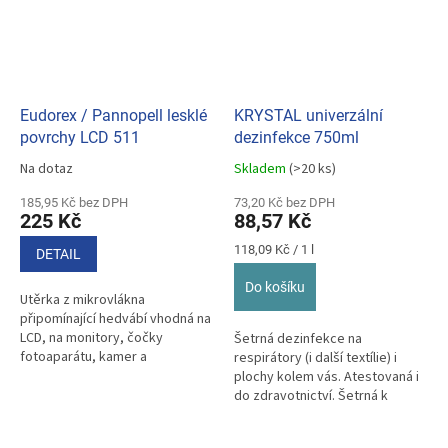
Eudorex / Pannopell lesklé
KRYSTAL univerzální
povrchy LCD 511
dezinfekce 750ml
Na dotaz
Skladem
(>20 ks)
Průměrné
Průměrné
hodnocení
hodnocení
185,95 Kč bez DPH
73,20 Kč bez DPH
produktu
produktu
225 Kč
88,57 Kč
je
je
5,0
5,0
Měrná
118,09 Kč / 1 l
DETAIL
z
z
cena:
5
5
Do košíku
Utěrka z mikrovlákna
hvězdiček.
hvězdiček.
připomínající hedvábí vhodná na
LCD, na monitory, čočky
Šetrná dezinfekce na
fotoaparátu, kamer a
respirátory (i další textílie) i
dalekohledu, skla brýlí, displeje.
plochy kolem vás. Atestovaná i
do zdravotnictví. Šetrná k
povrchům, bez chloru.