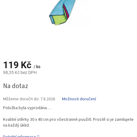
119 Kč
/ ks
98,35 Kč bez DPH
Měrná
Na dotaz
cena:
Můžeme doručit do:
7.8.2026
Možnosti doručení
Položka byla vyprodána…
Kvalitní utěrky 30 x 40 cm pro všestranné použití. Prostě si je zamilujete
na každý úklid.