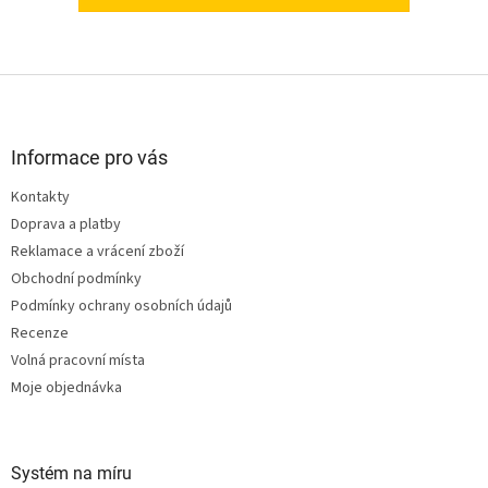
Z
á
p
a
Informace pro vás
t
Kontakty
í
Doprava a platby
Reklamace a vrácení zboží
Obchodní podmínky
Podmínky ochrany osobních údajů
Recenze
Volná pracovní místa
Moje objednávka
Systém na míru