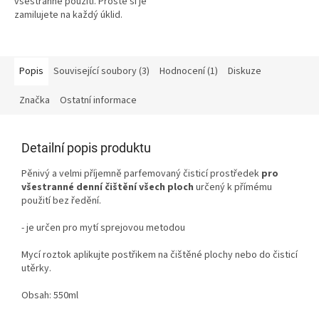
všestranné použití. Prostě si je
zamilujete na každý úklid.
Popis
Související soubory (3)
Hodnocení (1)
Diskuze
Značka
Ostatní informace
Detailní popis produktu
Pěnivý a velmi příjemně parfemovaný čisticí prostředek
pro
všestranné denní čištění všech ploch
určený k přímému
použití bez ředění.
- je určen pro mytí sprejovou metodou
Mycí roztok aplikujte postřikem na čištěné plochy nebo do čisticí
utěrky.
Obsah: 550ml