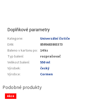
Doplňkové parametry
Kategorie
:
Univerzální čističe
EAN
:
8595683803373
Baleno v kartonu po
:
14 ks
Typ balení
:
rozprašovač
Velikost balení
:
550 ml
Výrobek
:
český
Výrobce
:
Cormen
Akce