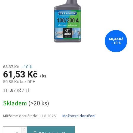
68,37 Kč
–10 %
68,37 Kč
–10 %
61,53 Kč
/ ks
50,85 Kč bez DPH
Měrná
111,87 Kč / 1 l
cena:
Skladem
(>20 ks)
Můžeme doručit do:
11.8.2026
Možnosti doručení