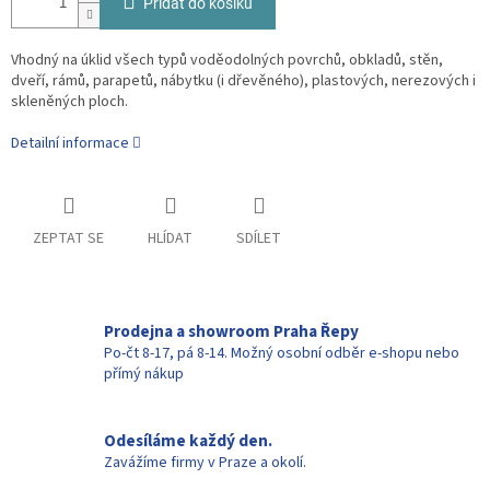
Přidat do košíku
Vhodný na úklid všech typů voděodolných povrchů, obkladů, stěn,
dveří, rámů, parapetů, nábytku (i dřevěného), plastových, nerezových i
skleněných ploch.
Detailní informace
ZEPTAT SE
HLÍDAT
SDÍLET
Prodejna a showroom Praha Řepy
Po-čt 8-17, pá 8-14. Možný osobní odběr e-shopu nebo
přímý nákup
Odesíláme každý den.
Zavážíme firmy v Praze a okolí.