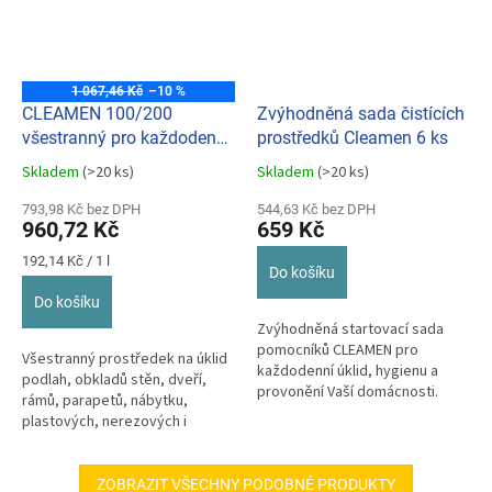
1 067,46 Kč
–10 %
CLEAMEN 100/200
Zvýhodněná sada čistících
všestranný pro každodenní
prostředků Cleamen 6 ks
čištění 5l
Skladem
(>20 ks)
Skladem
(>20 ks)
Průměrné
Průměrné
hodnocení
hodnocení
793,98 Kč bez DPH
544,63 Kč bez DPH
produktu
produktu
960,72 Kč
659 Kč
je
je
5,0
5,0
Měrná
192,14 Kč / 1 l
Do košíku
z
z
cena:
5
5
Do košíku
hvězdiček.
hvězdiček.
Zvýhodněná startovací sada
pomocníků CLEAMEN pro
Všestranný prostředek na úklid
každodenní úklid, hygienu a
podlah, obkladů stěn, dveří,
provonění Vaší domácnosti.
rámů, parapetů, nábytku,
plastových, nerezových i
skleněných ploch.
ZOBRAZIT VŠECHNY PODOBNÉ PRODUKTY