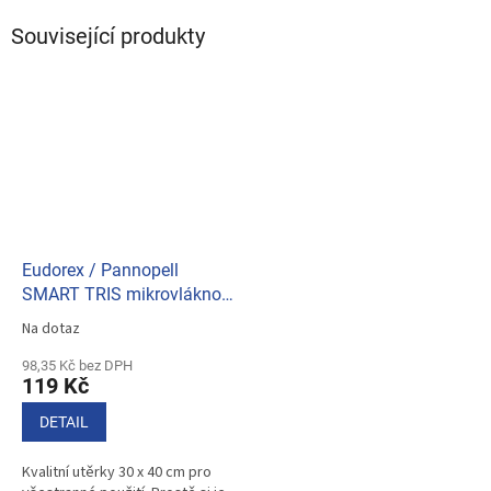
Související produkty
Eudorex / Pannopell
SMART TRIS mikrovlákno
(bal.3ks) 2575-40
Na dotaz
Průměrné
hodnocení
98,35 Kč bez DPH
produktu
119 Kč
je
5,0
DETAIL
z
5
Kvalitní utěrky 30 x 40 cm pro
hvězdiček.