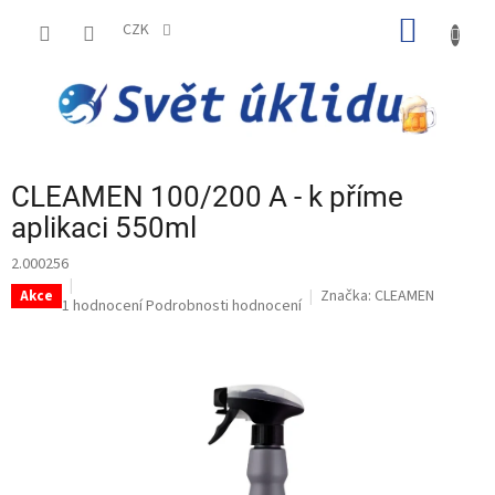
Přejít
NÁKUP
na
CZK
obsah
KOŠÍK
CLEAMEN 100/200 A - k příme
aplikaci 550ml
2.000256
Značka:
CLEAMEN
Akce
Průměrné
1 hodnocení
Podrobnosti hodnocení
hodnocení
produktu
je
5,0
z
5
hvězdiček.