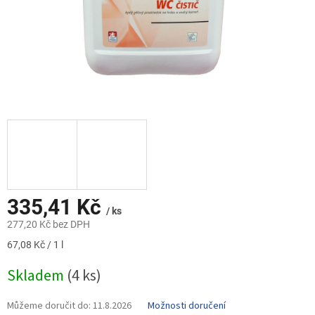
335,41 Kč
/ ks
277,20 Kč bez DPH
Měrná
67,08 Kč / 1 l
cena:
Skladem
(4 ks)
Můžeme doručit do:
11.8.2026
Možnosti doručení