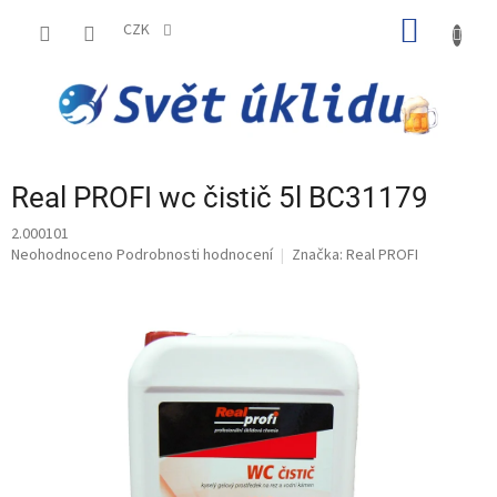
Přejít
NÁKUP
na
CZK
obsah
KOŠÍK
Real PROFI wc čistič 5l BC31179
2.000101
Průměrné
Neohodnoceno
Podrobnosti hodnocení
Značka:
Real PROFI
hodnocení
produktu
je
0,0
z
5
hvězdiček.