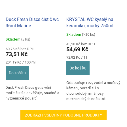
Duck Fresh Discs čistič wc
KRYSTAL WC kyselý na
36ml Marine
keramiku, modrý 750ml
Skladem
(>20 ks)
Průměrné
Skladem
(5 ks)
hodnocení
45,20 Kč bez DPH
produktu
54,69 Kč
60,75 Kč bez DPH
je
73,51 Kč
5,0
Měrná
72,92 Kč / 1 l
z
Měrná
cena:
204,19 Kč / 100 ml
cena:
5
Do košíku
hvězdiček.
Do košíku
Odstraňuje rez, vodní a močový
Duck Fresh Discs gel s vůní
kámen, poradí si i s
moře čistí a osvěžuje, snadné a
dlouhodobými nánosy
hygienické použití.
mechanických nečistot.
ZOBRAZIT VŠECHNY PODOBNÉ PRODUKTY