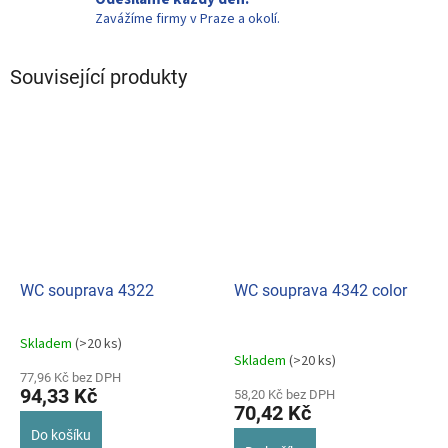
Zavážíme firmy v Praze a okolí.
Související produkty
WC souprava 4322
WC souprava 4342 color
Skladem
(>20 ks)
Průměrné
Skladem
(>20 ks)
hodnocení
77,96 Kč bez DPH
produktu
94,33 Kč
58,20 Kč bez DPH
je
70,42 Kč
5,0
Do košíku
z