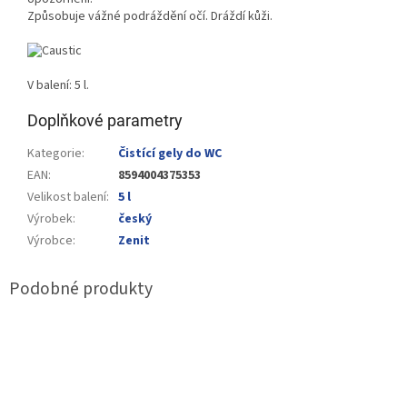
Způsobuje vážné podráždění očí. Dráždí kůži.
V balení: 5 l.
Doplňkové parametry
Kategorie
:
Čistící gely do WC
EAN
:
8594004375353
Velikost balení
:
5 l
Výrobek
:
český
Výrobce
:
Zenit