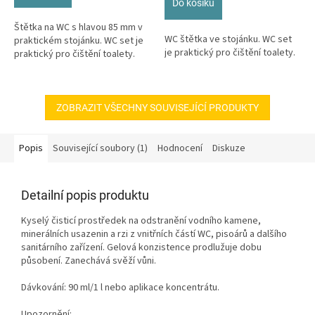
Do košíku
5
hvězdiček.
Štětka na WC s hlavou 85 mm v
WC štětka ve stojánku. WC set
praktickém stojánku. WC set je
je praktický pro čištění toalety.
praktický pro čištění toalety.
ZOBRAZIT VŠECHNY SOUVISEJÍCÍ PRODUKTY
Popis
Související soubory (1)
Hodnocení
Diskuze
Detailní popis produktu
Kyselý čisticí prostředek na odstranění vodního kamene,
minerálních usazenin a rzi z vnitřních částí WC, pisoárů a dalšího
sanitárního zařízení. Gelová konzistence prodlužuje dobu
působení. Zanechává svěží vůni.
Dávkování: 90 ml/1 l nebo aplikace koncentrátu.
Upozornění: