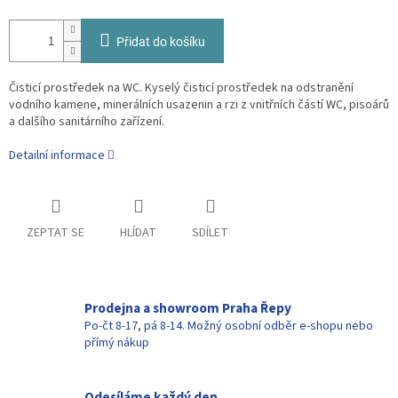
Přidat do košíku
Čisticí prostředek na WC. Kyselý čisticí prostředek na odstranění
vodního kamene, minerálních usazenin a rzi z vnitřních částí WC, pisoárů
a dalšího sanitárního zařízení.
Detailní informace
ZEPTAT SE
HLÍDAT
SDÍLET
Prodejna a showroom Praha Řepy
Po-čt 8-17, pá 8-14. Možný osobní odběr e-shopu nebo
přímý nákup
Odesíláme každý den.