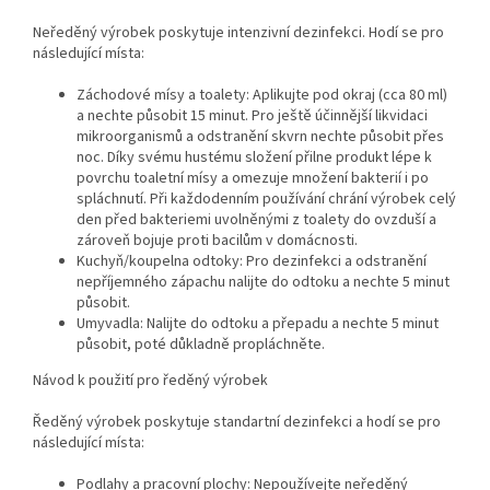
Neředěný výrobek poskytuje intenzivní dezinfekci. Hodí se pro
následující místa:
Záchodové mísy a toalety: Aplikujte pod okraj (cca 80 ml)
a nechte působit 15 minut. Pro ještě účinnější likvidaci
mikroorganismů a odstranění skvrn nechte působit přes
noc. Díky svému hustému složení přilne produkt lépe k
povrchu toaletní mísy a omezuje množení bakterií i po
spláchnutí. Při každodenním používání chrání výrobek celý
den před bakteriemi uvolněnými z toalety do ovzduší a
zároveň bojuje proti bacilům v domácnosti.
Kuchyň/koupelna odtoky: Pro dezinfekci a odstranění
nepříjemného zápachu nalijte do odtoku a nechte 5 minut
působit.
Umyvadla: Nalijte do odtoku a přepadu a nechte 5 minut
působit, poté důkladně propláchněte.
Návod k použití pro ředěný výrobek
Ředěný výrobek poskytuje standartní dezinfekci a hodí se pro
následující místa:
Podlahy a pracovní plochy: Nepoužívejte neředěný