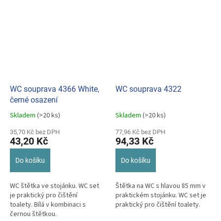
WC souprava 4366 White,
WC souprava 4322
černé osazení
Skladem
(>20 ks)
Skladem
(>20 ks)
Průměrné
Průměrné
hodnocení
hodnocení
35,70 Kč bez DPH
77,96 Kč bez DPH
produktu
produktu
43,20 Kč
94,33 Kč
je
je
5,0
5,0
Do košíku
Do košíku
z
z
5
5
hvězdiček.
hvězdiček.
WC štětka ve stojánku. WC set
Štětka na WC s hlavou 85 mm v
je praktický pro čištění
praktickém stojánku. WC set je
toalety. Bílá v kombinaci s
praktický pro čištění toalety.
černou štětkou.