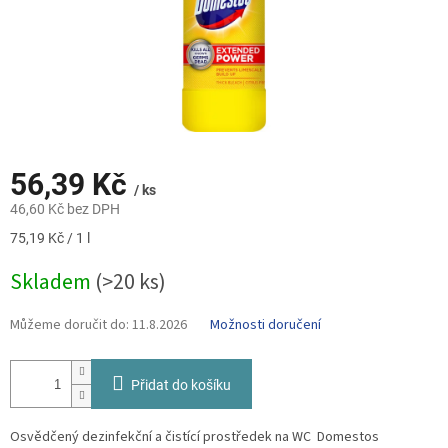
56,39 Kč
/ ks
46,60 Kč bez DPH
Měrná
75,19 Kč / 1 l
cena:
Skladem
(>20 ks)
Můžeme doručit do:
11.8.2026
Možnosti doručení
Přidat do košíku
Osvědčený dezinfekční a čistící prostředek na WC Domestos