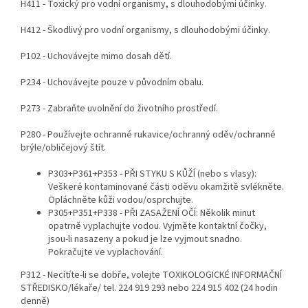
H411 - Toxický pro vodní organismy, s dlouhodobými účinky.
H412 - Škodlivý pro vodní organismy, s dlouhodobými účinky.
P102 - Uchovávejte mimo dosah dětí.
P234 - Uchovávejte pouze v původním obalu.
P273 - Zabraňte uvolnění do životního prostředí.
P280 - Používejte ochranné rukavice/ochranný oděv/ochranné
brýle/obličejový štít.
P303+P361+P353 - PŘI STYKU S KŮŽÍ (nebo s vlasy):
Veškeré kontaminované části oděvu okamžitě svlékněte.
Opláchněte kůži vodou/osprchujte.
P305+P351+P338 - PŘI ZASAŽENÍ OČÍ: Několik minut
opatrně vyplachujte vodou. Vyjměte kontaktní čočky,
jsou-li nasazeny a pokud je lze vyjmout snadno.
Pokračujte ve vyplachování.
P312 - Necítíte-li se dobře, volejte TOXIKOLOGICKÉ INFORMAČNÍ
STŘEDISKO/lékaře/ tel. 224 919 293 nebo 224 915 402 (24 hodin
denně)