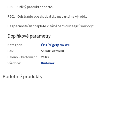
P391 - Uniklý produkt seberte.
P501 - Odstraňte obsah/obal dle instrukcí na výrobku.
Bezpečnostní list najdete v záložce "Související soubory".
Doplňkové parametry
Kategorie
:
Čistící gely do WC
EAN
:
5996037079780
Baleno v kartonu po
:
20 ks
Výrobce
:
Unilever