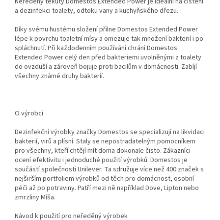
Neředěný tekutý Domestos Extended Power je ideální na čištění
a dezinfekci toalety, odtoku vany a kuchyňského dřezu.
Díky svému hustému složení přilne Domestos Extended Power
lépe k povrchu toaletní mísy a omezuje tak množení bakterií i po
spláchnutí. Při každodenním používání chrání Domestos
Extended Power celý den před bakteriemi uvolněnými z toalety
do ovzduší a zároveň bojuje proti bacilům v domácnosti. Zabíjí
všechny známé druhy bakterií.
O výrobci
Dezinfekční výrobky značky Domestos se specializují na likvidaci
bakterií, virů a plísní. Staly se nepostradatelným pomocníkem
pro všechny, kteří chtějí mít doma dokonale čisto. Zákazníci
ocení efektivitu i jednoduché použití výrobků. Domestos je
součástí společnosti Unilever. Ta sdružuje více než 400 značek s
nejširším portfoliem výrobků od těch pro domácnost, osobní
péči až po potraviny. Patří mezi ně například Dove, Lipton nebo
zmrzliny Míša.
Návod k použití pro neředěný výrobek