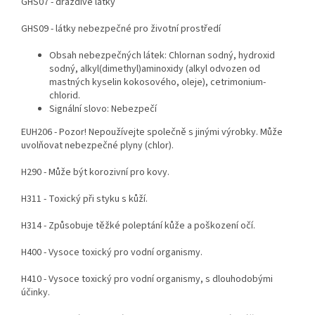
GHS07 - dráždivé látky
GHS09 - látky nebezpečné pro životní prostředí
Obsah nebezpečných látek: Chlornan sodný, hydroxid
sodný, alkyl(dimethyl)aminoxidy (alkyl odvozen od
mastných kyselin kokosového, oleje), cetrimonium-
chlorid.
Signální slovo: Nebezpečí
EUH206 - Pozor! Nepoužívejte společně s jinými výrobky. Může
uvolňovat nebezpečné plyny (chlor).
H290 - Může být korozivní pro kovy.
H311 - Toxický při styku s kůží.
H314 - Způsobuje těžké poleptání kůže a poškození očí.
H400 - Vysoce toxický pro vodní organismy.
H410 - Vysoce toxický pro vodní organismy, s dlouhodobými
účinky.