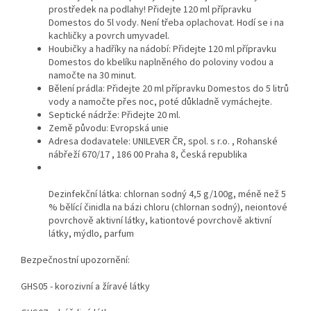
prostředek na podlahy! Přidejte 120 ml přípravku
Domestos do 5l vody. Není třeba oplachovat. Hodí se i na
kachličky a povrch umyvadel.
Houbičky a hadříky na nádobí: Přidejte 120 ml přípravku
Domestos do kbelíku naplněného do poloviny vodou a
namočte na 30 minut.
Bělení prádla: Přidejte 20 ml přípravku Domestos do 5 litrů
vody a namočte přes noc, poté důkladně vymáchejte.
Septické nádrže: Přidejte 20 ml.
Země původu: Evropská unie
Adresa dodavatele: UNILEVER ČR, spol. s r.o. , Rohanské
nábřeží 670/17 , 186 00 Praha 8, Česká republika
Dezinfekční látka: chlornan sodný 4,5 g/100g, méně než 5
% bělící činidla na bázi chloru (chlornan sodný), neiontové
povrchově aktivní látky, kationtové povrchově aktivní
látky, mýdlo, parfum
Bezpečnostní upozornění:
GHS05 - korozivní a žíravé látky