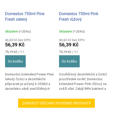
Domestos 750ml Pine
Domestos 750ml Pink
Fresh zelený
Fresh růžový
Skladem
(>20 ks)
Skladem
(>20 ks)
46,60 Kč bez DPH
46,60 Kč bez DPH
56,39 Kč
56,39 Kč
Měrná
Měrná
75,19 Kč / 1 l
75,19 Kč / 1 l
cena:
cena:
Do košíku
Do košíku
Domestos Extended Power Pine
Osvědčený dezinfekční a čistící
tekutý čisticí a dezinfekční
prostředek na WC Domestos
přípravek je určený k čištění a
Extended Power Pink růžový se
dezinfekci silně znečištěných
svěží vůní. Zabíjí 99% bakterií a
míst a zejména tam,...
virů.
ZOBRAZIT VŠECHNY PODOBNÉ PRODUKTY