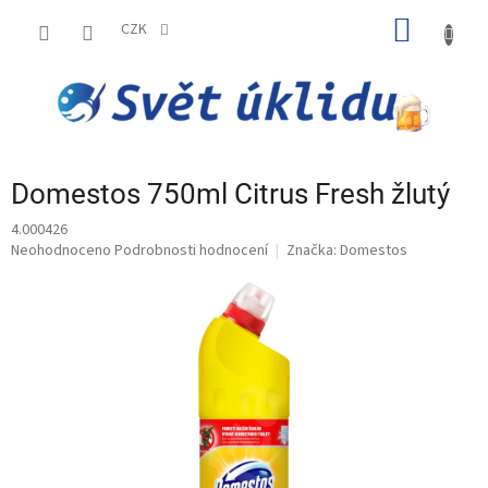
Přejít
NÁKUP
na
CZK
obsah
KOŠÍK
Domestos 750ml Citrus Fresh žlutý
4.000426
Průměrné
Neohodnoceno
Podrobnosti hodnocení
Značka:
Domestos
hodnocení
produktu
je
0,0
z
5
hvězdiček.