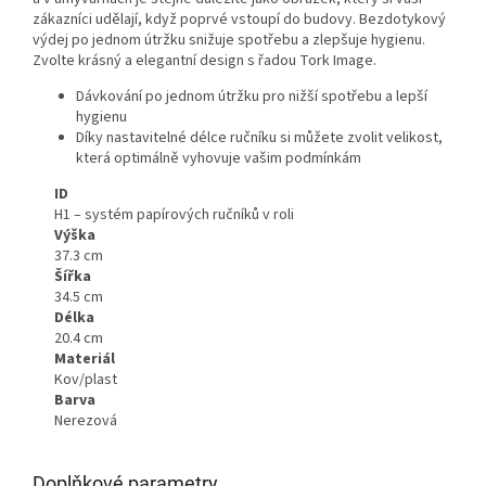
zákazníci udělají, když poprvé vstoupí do budovy. Bezdotykový
výdej po jednom útržku snižuje spotřebu a zlepšuje hygienu.
Zvolte krásný a elegantní design s řadou Tork Image.
Dávkování po jednom útržku pro nižší spotřebu a lepší
hygienu
Díky nastavitelné délce ručníku si můžete zvolit velikost,
která optimálně vyhovuje vašim podmínkám
ID
H1 – systém papírových ručníků v roli
Výška
37.3 cm
Šířka
34.5 cm
Délka
20.4 cm
Materiál
Kov/plast
Barva
Nerezová
Doplňkové parametry