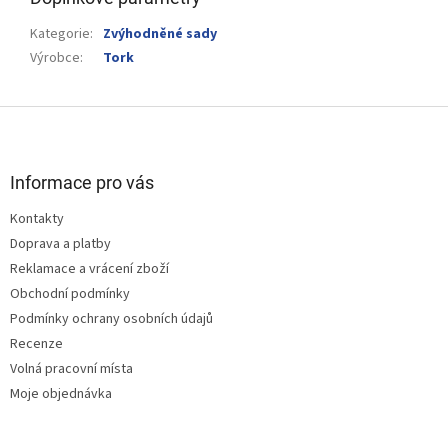
Kategorie
:
Zvýhodněné sady
Výrobce
:
Tork
Z
á
p
a
Informace pro vás
t
Kontakty
í
Doprava a platby
Reklamace a vrácení zboží
Obchodní podmínky
Podmínky ochrany osobních údajů
Recenze
Volná pracovní místa
Moje objednávka