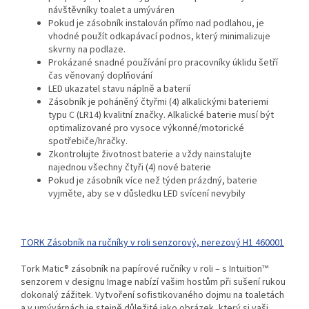
návštěvníky toalet a umýváren
Pokud je zásobník instalován přímo nad podlahou, je
vhodné použít odkapávací podnos, který minimalizuje
skvrny na podlaze.
Prokázané snadné používání pro pracovníky úklidu šetří
čas věnovaný doplňování
LED ukazatel stavu náplně a baterií
Zásobník je poháněný čtyřmi (4) alkalickými bateriemi
typu C (LR14) kvalitní značky. Alkalické baterie musí být
optimalizované pro vysoce výkonné/motorické
spotřebiče/hračky.
Zkontrolujte životnost baterie a vždy nainstalujte
najednou všechny čtyři (4) nové baterie
Pokud je zásobník více než týden prázdný, baterie
vyjměte, aby se v důsledku LED svícení nevybily
TORK Zásobník na ručníky v roli senzorový, nerezový H1 460001
Tork Matic® zásobník na papírové ručníky v roli – s Intuition™
senzorem v designu Image nabízí vašim hostům při sušení rukou
dokonalý zážitek. Vytvoření sofistikovaného dojmu na toaletách
a v umývárnách je stejně důležité jako obrázek, který si vaši