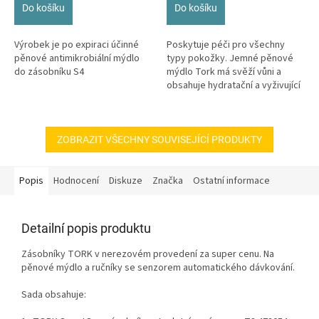
Do košíku
Do košíku
Výrobek je po expiraci účinné
Poskytuje péči pro všechny
pěnové antimikrobiální mýdlo
typy pokožky. Jemné pěnové
do zásobníku S4
mýdlo Tork má svěží vůni a
obsahuje hydratační a vyživující
složky. Vytváří jemnou a
krémovou...
ZOBRAZIT VŠECHNY SOUVISEJÍCÍ PRODUKTY
Popis
Hodnocení
Diskuze
Značka
Ostatní informace
Detailní popis produktu
Zásobníky TORK v nerezovém provedení za super cenu. Na
pěnové mýdlo a ručníky se senzorem automatického dávkování.
Sada obsahuje: