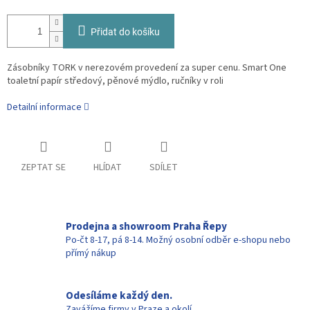
Přidat do košíku
Zásobníky TORK v nerezovém provedení za super cenu. Smart One
toaletní papír středový, pěnové mýdlo, ručníky v roli
Detailní informace
ZEPTAT SE
HLÍDAT
SDÍLET
Prodejna a showroom Praha Řepy
Po-čt 8-17, pá 8-14. Možný osobní odběr e-shopu nebo
přímý nákup
Odesíláme každý den.
Zavážíme firmy v Praze a okolí.