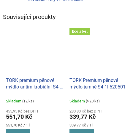
Související produkty
Ecolabel
TORK premium pěnové
TORK Premium pěnové
mýdlo antimikrobiální S4 1l
mýdlo jemné S4 1l 520501
520800
Skladem
(12 ks)
Skladem
(>20 ks)
455,95 Kč bez DPH
280,80 Kč bez DPH
551,70 Kč
339,77 Kč
Měrná
Měrná
551,70 Kč / 1 l
339,77 Kč / 1 l
cena:
cena: