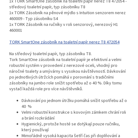
1x TORK SmartOne zásobník na toaletní papír nerez T8 472054 -
středový toaletní papír, typ zásobníku T8
1x
TORK Zásobník na pěnové mýdlo s Intuition senzorem nerez
460009 - Typ zásobníku S4
1x TORK Zásobník na ručníky v roli senzorový, nerezový H1
460001
TORK SmartOne zásobník na toaletní papír nerez T8 472054
Na středový toaletní papír, typ zásobníku T8.
Tork SmartOne zásobník na toaletní papír je efektivní a velmi
robustní systém v provedení z nerezové oceli, vhodný pro
náročné toalety a umývárny s vysokou návštěvností. Dávkování
po jednotlivých útržcích pomáhá v porovnání s tradičními
zásobníky na jumbo role snížit spotřebu až o 40 %. Díky tomu
vystačí každá role pro více návštěvníků.
Dávkování po jednom útržku pomáhá snížit spotřebu až o
40 %
Velmi robustní konstrukce s kovovým zámkem chrání roli
a brání rozkrádání
Hygienický, protože hosté se dotýkají pouze ručníku,
který používají
Mimořádně vysoká kapacita šetří čas při doplňování a