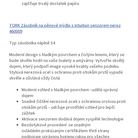
zajišťuje trvalý dostatek papíru
TORK Zásobník na pěnové mýdlo s Intuition senzorem nerez
460009
Typ zásobníka náplně S4
Moderní design s hladkým povrchem a čistými liniemi, který se
bude skvěle hodit na vaše toalety a umývárny. Vytvořte skvělý
dojem, který podpoří image vysoké kvality vašeho podniku.
Stylová nerezová ocel s ochranou proti otiskům prstů vypadá
skvěle a zůstává vždy čistá.
Moderní vzhled s hladkým povrchem –udělá správný
dojem
Snadné čištění nerezové oceli s ochrannou vrstvou proti
otiskům prstů – udržuje prvotřídní vzhled pro lepší
zážitek
Aktivace senzorem dodává dojem vyspělé technologie
Bezdotykové provedení se snadným
ovládáním prokázaným certifikátem třetí strany
podporuje správnou hygienu rukou pro všechny