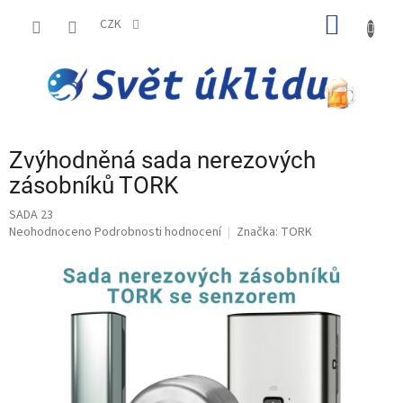
Přejít
NÁKUP
na
CZK
obsah
KOŠÍK
Zvýhodněná sada nerezových
zásobníků TORK
SADA 23
Průměrné
Neohodnoceno
Podrobnosti hodnocení
Značka:
TORK
hodnocení
produktu
je
0,0
z
5
hvězdiček.