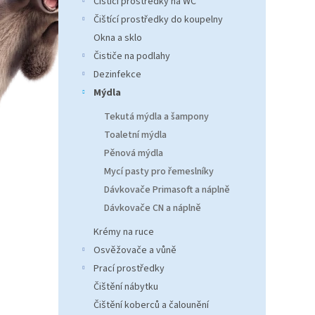
Čistící prostředky na WC
n
e
Čištící prostředky do koupelny
l
Okna a sklo
Čističe na podlahy
Dezinfekce
Mýdla
Tekutá mýdla a šampony
Toaletní mýdla
Pěnová mýdla
Mycí pasty pro řemeslníky
Dávkovače Primasoft a náplně
Dávkovače CN a náplně
Krémy na ruce
Osvěžovače a vůně
Prací prostředky
Čištění nábytku
Čištění koberců a čalounění