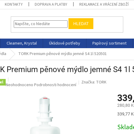
KONTAKTY
DOPRAVA A PLATBY
REKLAMACE A VRÁCENÍ ZBOŽÍ
HLEDAT
Cleamen, Krystal
Úklidové potřeby
Papírový sortiment
dla
TORK Premium pěnové mýdlo jemné S4 1l 520501
K Premium pěnové mýdlo jemné S4 1l
Značka:
TORK
el
Průměrné
Neohodnoceno
Podrobnosti hodnocení
hodnocení
339
produktu
je
280,80 K
0,0
z
Měrná
339,77 Kč
5
cena:
hvězdiček.
Skla