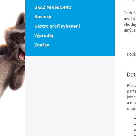
cena:
UKAŽ MI VŠECHNO
Tork S
Novinky
mýdlo 
vhodný
Gastro profi vybavení
umývár
Výprodej
kombin
Značky
Popi
Det
Při 
parf
jemn
a de
dodr