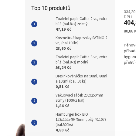
Průmě
hodno
Top 10 produktů
produ
334,20
DPH
je
Toaletní papír Cattia 2-vr., extra
404,
5,0
bílá (bal.8ks) zelený
47,19 Kč
z
Měrná
80,88 K
5
cena:
Kosmetické kapesníky SATINO 2-
hvězdi
vr., (bal.100ks)
​Pěnov
23,60 Kč
přísad
hygien
Toaletní papír Cattia 3-vr., extra
bílá (bal.8ks) modrý
přelit
53,24 Kč
Dresinkové víčko na 50ml, 80ml
a 100ml (bal. 50 ks)
0,51 Kč
Vakuovací sáček 200x250mm
80my (1000ks bal)
1,84 Kč
Hamburger box BIO
153x155x40/45mm, bílý 40.1079
(bal.500ks)
4,80 Kč