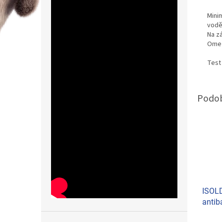
Mini
vodě
Na zá
Omez
Test
ISOL
antib
(parf