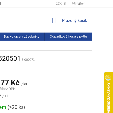
OBCHODNÍ PODMÍNKY
PODMÍNKY OCHRANY OSOBNÍCH ÚDAJŮ
CZK
Přihlášení
NÁKUPNÍ
Prázdný košík
KOŠÍK
Dávkovače a zásobníky
Odpadkové koše a pytle
Eco produ
 520501
5.000071
,77 Kč
/ ks
č bez DPH
 / 1 l
dem
(>20 ks)