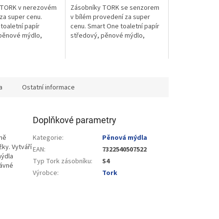
 TORK v nerezovém
Zásobníky TORK se senzorem
za super cenu.
v bílém provedení za super
toaletní papír
cenu. Smart One toaletní papír
pěnové mýdlo,
středový, pěnové mýdlo,
li
ručníky v roli se sensorem
a
Ostatní informace
Doplňkové parametry
mně
Kategorie
:
Pěnová mýdla
ky. Vytváří
EAN
:
7322540507522
mýdla
Typ Tork zásobníku
:
S4
rávné
Výrobce
:
Tork