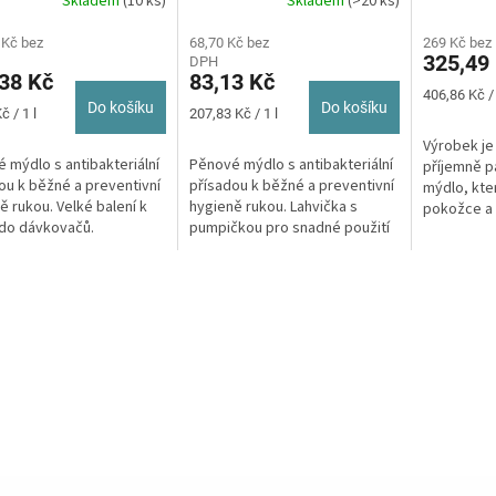
Skladem
(10 ks)
Skladem
(>20 ks)
rné
Průměrné
cení
hodnocení
ktu
 Kč bez
produktu
68,70 Kč bez
269 Kč bez
325,49
DPH
je
38 Kč
83,13 Kč
5,0
Měrná
406,86 Kč / 
z
Do košíku
Do košíku
Měrná
cena:
č / 1 l
207,83 Kč / 1 l
5
cena:
Výrobek je 
ček.
hvězdiček.
é mýdlo s antibakteriální
​Pěnové mýdlo s antibakteriální
příjemně 
ou k běžné a preventivní
přísadou k běžné a preventivní
mýdlo, kte
ě rukou. Velké balení k
hygieně rukou. Lahvička s
pokožce a 
í do dávkovačů.
pumpičkou pro snadné použití
a hladké. 
a pěna dobře umyje.