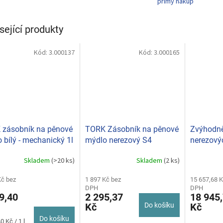
přímý nákup
sející produkty
Kód:
3.000137
Kód:
3.000165
 zásobník na pěnové
TORK Zásobník na pěnové
Zvýhodn
 bílý - mechanický 1l
mýdlo nerezový S4
nerezový
61500
460010
TORK
Skladem
(>20 ks)
Skladem
(2 ks)
Kč bez
1 897 Kč bez
15 657,68 K
DPH
DPH
9,40
2 295,37
18 945
Kč
Do košíku
Kč
Do košíku
0 Kč / 1 l