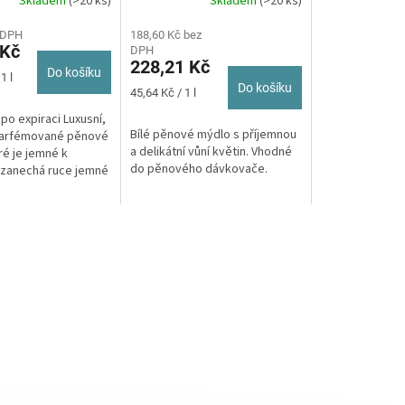
Skladem
(>20 ks)
Skladem
(>20 ks)
Průměrné
hodnocení
 DPH
produktu
188,60 Kč bez
 Kč
DPH
je
228,21 Kč
5,0
Do košíku
1 l
z
Do košíku
Měrná
45,64 Kč / 1 l
5
cena:
po expiraci Luxusní,
hvězdiček.
Bílé pěnové mýdlo s příjemnou
parfémované pěnové
a delikátní vůní květin. Vhodné
ré je jemné k
do pěnového dávkovače.
zanechá ruce jemné
Do zásobníku S34.