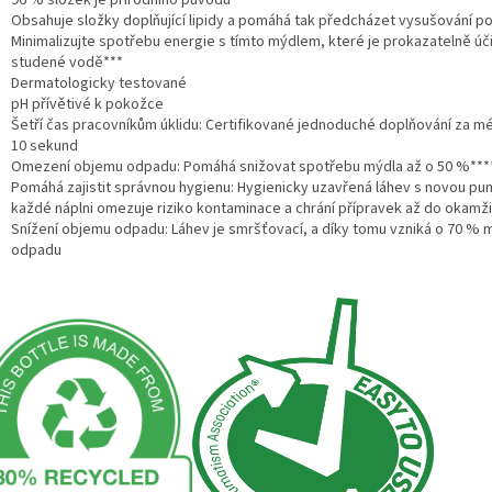
96 % složek je přírodního původu**
Obsahuje složky doplňující lipidy a pomáhá tak předcházet vysušování p
Minimalizujte spotřebu energie s tímto mýdlem, které je prokazatelně úč
studené vodě***
Dermatologicky testované
pH přívětivé k pokožce
Šetří čas pracovníkům úklidu: Certifikované jednoduché doplňování za m
10 sekund
Omezení objemu odpadu: Pomáhá snižovat spotřebu mýdla až o 50 %***
Pomáhá zajistit správnou hygienu: Hygienicky uzavřená láhev s novou p
každé náplni omezuje riziko kontaminace a chrání přípravek až do okamži
Snížení objemu odpadu: Láhev je smršťovací, a díky tomu vzniká o 70 %
odpadu