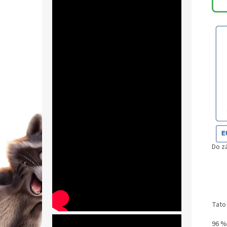
Do z
Tato
96 %