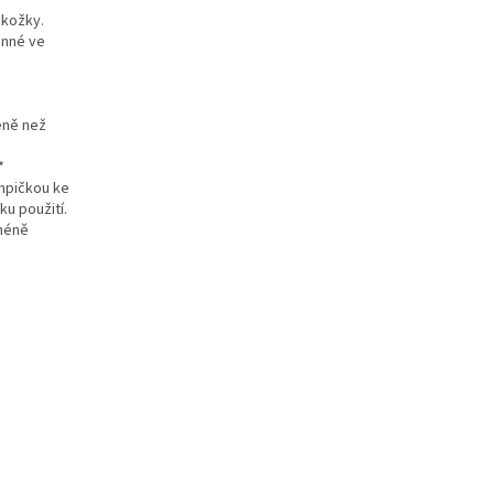
okožky.
inné ve
éně než
*
umpičkou ke
ku použití.
 méně