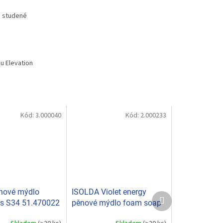
e studené
u Elevation
Kód:
3.000040
Kód:
2.000233
nové mýdlo
ISOLDA Violet energy
Další
s S34 51.470022
pěnové mýdlo foam soap
produkt
5 L