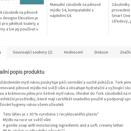
Manuální zásobník na pěnové
Zásobníky
mýdlo S4, kompatabilní s
provedení 
4 zásobník na pěnové
náplněmi S4.
Smart One 
v designu Elevation je
středový, 
 pro jakékoli toalety a
ručníky v ro
ny a lze jej používat v
aci s širokou nabídkou...
s
Související soubory (1)
Hodnocení
Diskuze
Značk
ailní popis produktu
každodenním mytí rukou poskytuje péči normální a suché pokožce. Tork je
émované pěnové mýdlo má svěží vůni a obsahuje hydratační a vyživující slož
ou a krémovou pěnu pro šetrné mytí rukou. Vhodné do Tork zásobníků na 
zinfekční prostředky, které mají certifikát snadného použití a podporují sp
žování hygieny rukou všemi uživateli.
Tato láhev je z 30 % vyrobena z recyklovaného plastu*
Mýdlo na ruce se svěží vůní
A gentle soap with moisturizing ingredients and a soft, creamy lather.