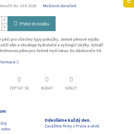
oručit do:
10.8.2026
Možnosti doručení
Přidat do košíku
e péči pro všechny typy pokožky. Jemné pěnové mýdlo
věží vůni a obsahuje hydratační a vyživující složky. Vytváří
 krémovou pěnu pro šetrné mytí rukou. Do dávkovače S4.
informace
ZEPTAT SE
HLÍDAT
SDÍLET
oom
Odesíláme každý den.
ožný
Zavážíme firmy v Praze a okolí.
u nebo