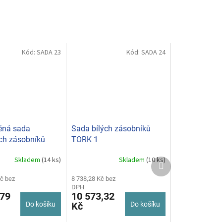
Kód:
SADA 23
Kód:
SADA 24
ěná sada
Sada bílých zásobníků
ch zásobníků
TORK 1
Skladem
(14 ks)
Skladem
(10 ks)
Další
produkt
č bez
8 738,28 Kč bez
DPH
,79
10 573,32
Do košíku
Kč
Do košíku