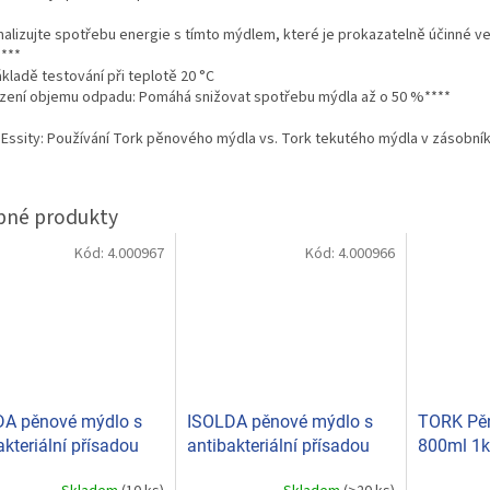
malizujte spotřebu energie s tímto mýdlem, které je prokazatelně účinné v
***
kladě testování při teplotě 20 °C
ení objemu odpadu: Pomáhá snižovat spotřebu mýdla až o 50 %****
 Essity: Používání Tork pěnového mýdla vs. Tork tekutého mýdla v zásobník
Kód:
4.000967
Kód:
4.000966
DA pěnové mýdlo s
ISOLDA pěnové mýdlo s
TORK Pě
akteriální přísadou
antibakteriální přísadou
800ml 1k
émované) 5l
400ml