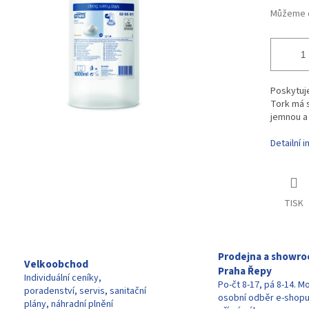
Můžeme d
Poskytuj
Tork má s
jemnou a
Detailní 
TISK
Prodejna a showr
Velkoobchod
Praha Řepy
Individuální ceníky,
Po-čt 8-17, pá 8-14. M
poradenství, servis, sanitační
osobní odběr e-shop
plány, náhradní plnění