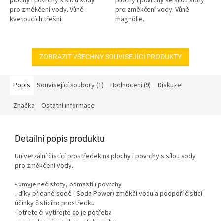
plochy i povrchy s sílou sody
plochy i povrchy se sílou sody
pro změkčení vody. Vůně
pro změkčení vody. Vůně
kvetoucích třešní.
magnólie.
ZOBRAZIT VŠECHNY SOUVISEJÍCÍ PRODUKTY
Popis
Související soubory (1)
Hodnocení (9)
Diskuze
Značka
Ostatní informace
Detailní popis produktu
Univerzální čistící prostředek na plochy i povrchy s sílou sody
pro změkčení vody.
- umyje nečistoty, odmastí i povrchy
- díky přidané sodě ( Soda Power) změkčí vodu a podpoří čistící
účinky čistícího prostředku
- otřete či vytírejte co je potřeba