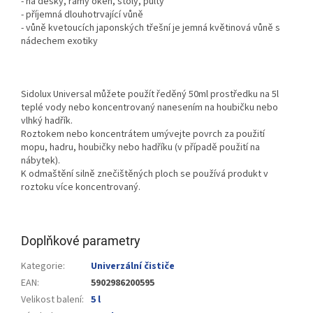
- na desky, rámy oken, stoly, pulty
- příjemná dlouhotrvající vůně
- vůně kvetoucích japonských třešní je jemná květinová vůně s
nádechem exotiky
Sidolux Universal můžete použít ředěný 50ml prostředku na 5l
teplé vody nebo koncentrovaný nanesením na houbičku nebo
vlhký hadřík.
Roztokem nebo koncentrátem umývejte povrch za použití
mopu, hadru, houbičky nebo hadříku (v případě použití na
nábytek).
K odmaštění silně znečištěných ploch se používá produkt v
roztoku více koncentrovaný.
Doplňkové parametry
Kategorie
:
Univerzální čističe
EAN
:
5902986200595
Velikost balení
:
5 l