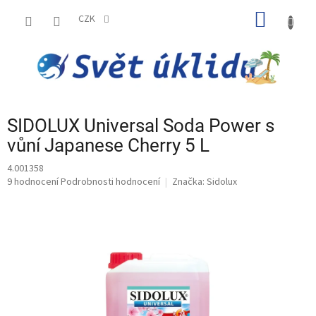
Přejít
NÁKUP
na
CZK
obsah
KOŠÍK
SIDOLUX Universal Soda Power s
vůní Japanese Cherry 5 L
4.001358
Průměrné
9 hodnocení
Podrobnosti hodnocení
Značka:
Sidolux
hodnocení
produktu
je
5,0
z
5
hvězdiček.