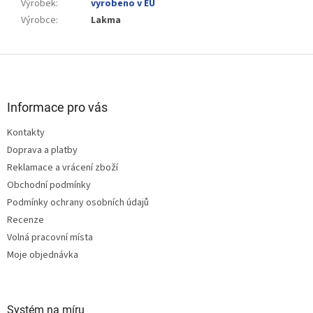
Výrobek
:
vyrobeno v EU
Výrobce
:
Lakma
Z
á
p
a
Informace pro vás
t
Kontakty
í
Doprava a platby
Reklamace a vrácení zboží
Obchodní podmínky
Podmínky ochrany osobních údajů
Recenze
Volná pracovní místa
Moje objednávka
Systém na míru