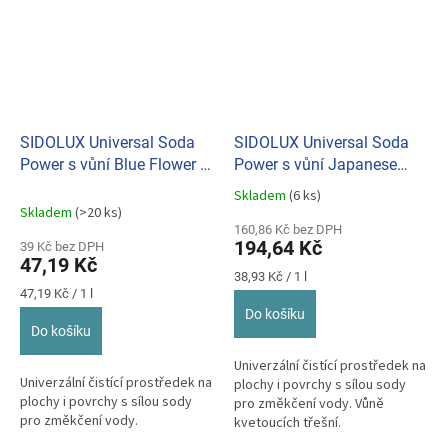
SIDOLUX Universal Soda
SIDOLUX Universal Soda
Power s vůní Blue Flower 1
Power s vůní Japanese
L
Cherry 5 L
Skladem
(6 ks)
Průměrné
Skladem
(>20 ks)
hodnocení
160,86 Kč bez DPH
produktu
194,64 Kč
39 Kč bez DPH
je
47,19 Kč
5,0
Měrná
38,93 Kč / 1 l
z
Měrná
cena:
47,19 Kč / 1 l
cena:
5
Do košíku
hvězdiček.
Do košíku
Univerzální čistící prostředek na
Univerzální čistící prostředek na
plochy i povrchy s sílou sody
plochy i povrchy s sílou sody
pro změkčení vody. Vůně
pro změkčení vody.
kvetoucích třešní.