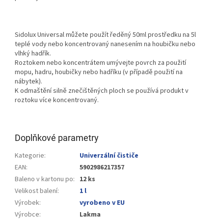
Sidolux Universal můžete použít ředěný 50ml prostředku na 5l
teplé vody nebo koncentrovaný nanesením na houbičku nebo
vlhký hadřík.
Roztokem nebo koncentrátem umývejte povrch za použití
mopu, hadru, houbičky nebo hadříku (v případě použití na
nábytek).
K odmaštění silně znečištěných ploch se používá produkt v
roztoku více koncentrovaný.
Doplňkové parametry
Kategorie
:
Univerzální čističe
EAN
:
5902986217357
Baleno v kartonu po
:
12 ks
Velikost balení
:
1 l
Výrobek
:
vyrobeno v EU
Výrobce
:
Lakma