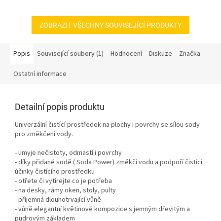
ZOBRAZIT VŠECHNY SOUVISEJÍCÍ PRODUKTY
Popis
Související soubory (1)
Hodnocení
Diskuze
Značka
Ostatní informace
Detailní popis produktu
Univerzální čistící prostředek na plochy i povrchy se sílou sody
pro změkčení vody.
- umyje nečistoty, odmastí i povrchy
- díky přidané sodě ( Soda Power) změkčí vodu a podpoří čistící
účinky čistícího prostředku
- otřete či vytírejte co je potřeba
- na desky, rámy oken, stoly, pulty
- příjemná dlouhotrvající vůně
- vůně e
legantní květinové kompozice s jemným dřevitým a
pudrovým základem