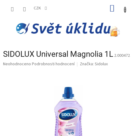
Přejít
NÁKUP
na
CZK
obsah
KOŠÍK
SIDOLUX Universal Magnolia 1L
2.000472
Průměrné
Neohodnoceno
Podrobnosti hodnocení
Značka:
Sidolux
hodnocení
produktu
je
0,0
z
5
hvězdiček.