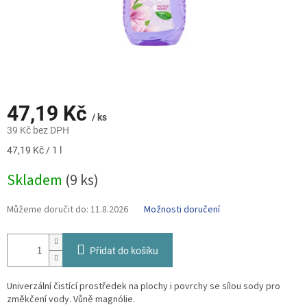
47,19 Kč
/ ks
39 Kč bez DPH
Měrná
47,19 Kč / 1 l
cena:
Skladem
(9 ks)
Můžeme doručit do:
11.8.2026
Možnosti doručení
Přidat do košíku
Univerzální čistící prostředek na plochy i povrchy se sílou sody pro
změkčení vody. Vůně magnólie.