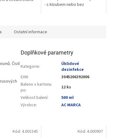
- s kloubem nebo bez
a
Ostatní informace
Doplňkové parametry
ismů. Čistí
Úklidové
Kategorie
:
dezinfekce
EAN
:
3045206392006
trusových
Baleno v kartonu
12 ks
po
:
Velikost balení
:
500 ml
Výrobce
:
AC MARCA
Kód:
4.001545
Kód:
4.000907