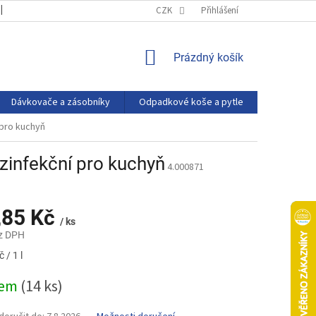
OBCHODNÍ PODMÍNKY
PODMÍNKY OCHRANY OSOBNÍCH ÚDAJŮ
CZK
Přihlášení
NÁKUPNÍ
Prázdný košík
KOŠÍK
Dávkovače a zásobníky
Odpadkové koše a pytle
Eco produ
 pro kuchyň
zinfekční pro kuchyň
4.000871
,85 Kč
/ ks
z DPH
 / 1 l
dem
(14 ks)