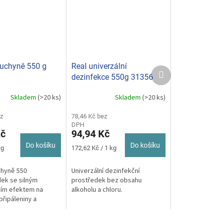
kuchyně 550 g
Real univerzální
Další
dezinfekce 550g 31356
produkt
Skladem
(>20 ks)
Skladem
(>20 ks)
Průměrné
hodnocení
z
produktu
78,46 Kč bez
DPH
je
Kč
94,94 Kč
5,0
z
Do košíku
Do košíku
Měrná
kg
172,62 Kč / 1 kg
5
cena:
hvězdiček.
chyně 550
Univerzální dezinfekční
dek se silným
prostředek bez obsahu
cím efektem na
alkoholu a chloru.
připáleniny a
čistoty kdekoliv v
i.