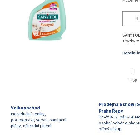
Můžeme d
SANYTOL K
zbytky ma
Detailní 
TISK
Prodejna a showr
Velkoobchod
Praha Řepy
Individuální ceníky,
Po-čt 8-17, pá 8-14. M
poradenství, servis, sanitační
osobní odběr e-shop
plány, náhradní plnění
přímý nákup