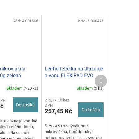
Kód:
4.001506
Kód:
5.000475
 mikrovlákna
Leifheit Stěrka na dlaždice
0g zelená
a vanu FLEXIPAD EVO
Další
(click system) 41701
produkt
Skladem
(>20 ks)
Skladem
(9 ks)
Průměrné
hodnocení
produktu
212,77 Kč bez
DPH
Kč
Do košíku
DPH
je
257,45 Kč
Do košíku
5,0
z
ikrovlákna je vhodná
5
Stěrka s rozmývákem z
úklid celého domu,
hvězdiček.
mikrovlákna, buď do ruky a
ákna. Na suché i
nebo upevnění na clisk systém
ění a nezanechává