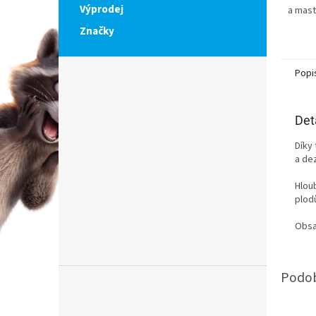
Výprodej
a mast
Značky
Popi
Det
Díky 
a dez
Hlou
plod
Obsa