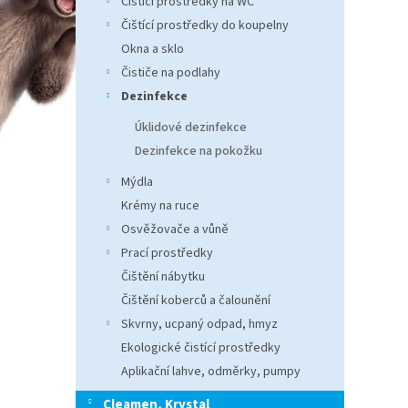
Čistící prostředky na WC
n
e
Čištící prostředky do koupelny
l
Okna a sklo
Čističe na podlahy
Dezinfekce
Úklidové dezinfekce
Dezinfekce na pokožku
Mýdla
Krémy na ruce
Osvěžovače a vůně
Prací prostředky
Čištění nábytku
Čištění koberců a čalounění
Skvrny, ucpaný odpad, hmyz
Ekologické čistící prostředky
Aplikační lahve, odměrky, pumpy
Cleamen, Krystal