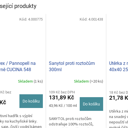
sející produkty
Kód:
4.000775
Kód:
4.001438
ex / Pannopell na
Sanytol proti roztočům
Utěrka z
yně CUCINA 548
300ml
40x40 25
Skladem
(1 ks)
Skladem
(>20 ks)
 Kč bez
109 Kč bez DPH
18 Kč bez 
131,89 Kč
21,78 
 Kč
Do košíku
Do košíku
Měrná
43,96 Kč / 100 ml
cena:
Utěrka z m
ivní hadřík s výplní
na snadný 
SANYTOL proti roztočům
ky na kuchyňské linky.
nepouští vl
odstraňuje 100% roztočů,
 saje, čistí i vodní kámen
mokré čišt