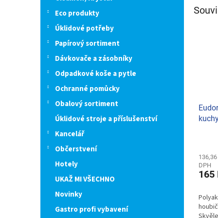
Souvi
Eco produkty
Úklidové potřeby
Papírový sortiment
Dávkovače a zásobníky
Odpadkové koše a pytle
Ochranné pomůcky
Obalový sortiment
Eudor
Úklidové stroje a příslušenství
kuch
Kancelář
Občerstvení
136,36
Hotely
DPH
165
UKAŽ MI VŠECHNO
Novinky
Polyakt
houbič
Gastro profi vybavení
Skvěle