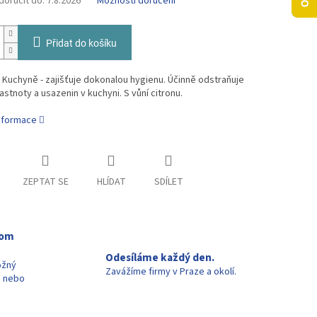
oručit do:
7.8.2026
Možnosti doručení
Přidat do košíku
uchyně - zajišťuje dokonalou hygienu. Účinně odstraňuje
stnoty a usazenin v kuchyni. S vůní citronu.
informace
ZEPTAT SE
HLÍDAT
SDÍLET
oom
Odesíláme každý den.
ožný
Zavážíme firmy v Praze a okolí.
u nebo