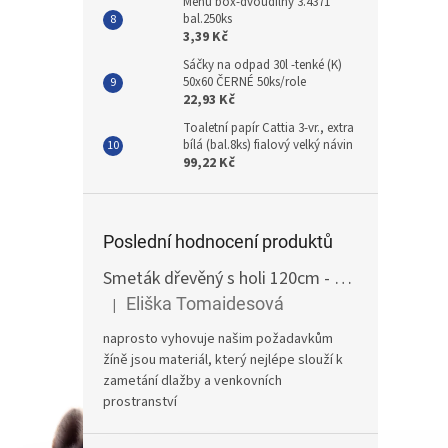
Menu box-dvoudílný 3.4371
bal.250ks
3,39 Kč
Sáčky na odpad 30l -tenké (K)
50x60 ČERNÉ 50ks/role
22,93 Kč
Toaletní papír Cattia 3-vr., extra
bílá (bal.8ks) fialový velký návin
99,22 Kč
Poslední hodnocení produktů
Smeták dřevěný s holi 120cm - žíně
Eliška Tomaidesová
|
Hodnocení produktu je 5 z 5 hvězdiček.
naprosto vyhovuje našim požadavkům
žíně jsou materiál, který nejlépe slouží k
zametání dlažby a venkovních
prostranství