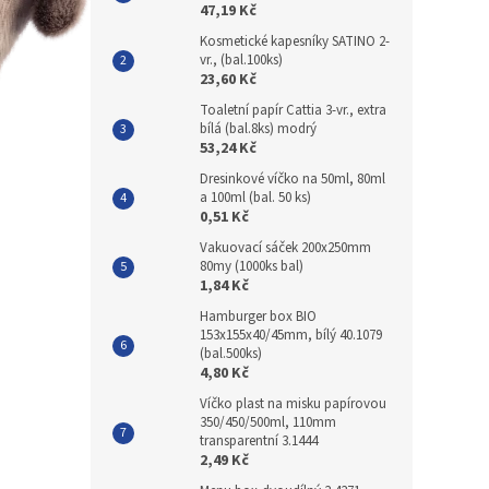
47,19 Kč
Kosmetické kapesníky SATINO 2-
vr., (bal.100ks)
23,60 Kč
Toaletní papír Cattia 3-vr., extra
bílá (bal.8ks) modrý
53,24 Kč
Dresinkové víčko na 50ml, 80ml
a 100ml (bal. 50 ks)
0,51 Kč
Vakuovací sáček 200x250mm
80my (1000ks bal)
1,84 Kč
Hamburger box BIO
153x155x40/45mm, bílý 40.1079
(bal.500ks)
4,80 Kč
Víčko plast na misku papírovou
350/450/500ml, 110mm
transparentní 3.1444
2,49 Kč