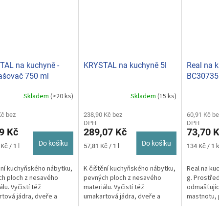
TAL na kuchyně -
KRYSTAL na kuchyně 5l
Real na 
ašovač 750 ml
BC30735
Skladem
(>20 ks)
Skladem
(15 ks)
Kč bez
238,90 Kč bez
60,91 Kč be
DPH
DPH
9 Kč
289,07 Kč
73,70 
Do košíku
Do košíku
Měrná
Měrná
Kč / 1 l
57,81 Kč / 1 l
134 Kč / 1 
cena:
cena:
ění kuchyňského nábytku,
K čištění kuchyňského nábytku,
Real na ku
h ploch z nesavého
pevných ploch z nesavého
g. Prostře
lu. Vyčistí též
materiálu. Vyčistí též
odmašťují
tová jádra, dveře a
umakartová jádra, dveře a
mastnotu, 
ken. Přípravek
rámy oken. Přípravek
usazené ne
aný...
aplikovaný...
domácnost