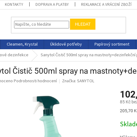
KONTAKTY
DOPRAVA A PLATBY
REKLAMACE A VRÁCENÍ ZBOŽÍ
HLEDAT
Cleamen, Krystal
Úklidové potřeby
Papírový sortiment
dové dezinfekce
Sanytol Čistič 500ml spray na mastnoty+dezinfekční
tol Čistič 500ml spray na mastnoty+de
né
noceno
Podrobnosti hodnocení
Značka:
SANYTOL
ní
102
u
85 Kč be
Měrná
205,70 Kč
cena:
ek.
Skla