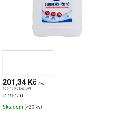
201,34 Kč
/ ks
166,40 Kč bez DPH
Měrná
40,27 Kč / 1 l
cena:
Skladem
(>20 ks)