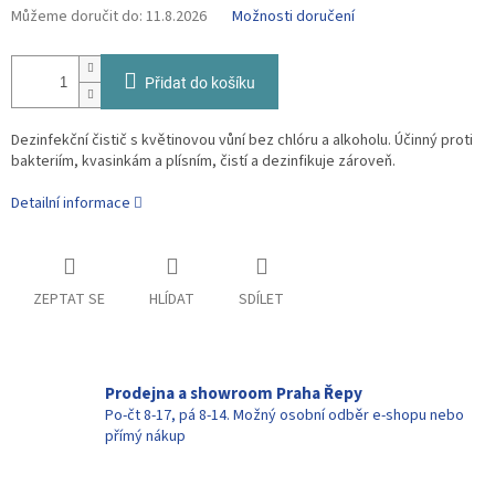
Můžeme doručit do:
11.8.2026
Možnosti doručení
Přidat do košíku
Dezinfekční čistič s květinovou vůní bez chlóru a alkoholu. Účinný proti
bakteriím, kvasinkám a plísním,
čistí a dezinfikuje zároveň
.
Detailní informace
ZEPTAT SE
HLÍDAT
SDÍLET
Prodejna a showroom Praha Řepy
Po-čt 8-17, pá 8-14. Možný osobní odběr e-shopu nebo
přímý nákup