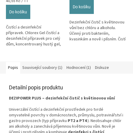
z
Měrná
cena:
40,55 Kč / 1 l
cena:
5
Do košíku
hvězdiček.
Do košíku
Dezinfekční čistič s květinovou
Čistící a desinfekční
vůní bez chlóru a alkoholu.
přípravek. Chlorex Gel čistící a
Účinný proti bakteriím,
desinfekční přípravek pro celý
kvasinkám a nově i plísním. Čistí
dům, koncentrovaný hustý gel,
a dezinfikuje zároveň.
ničí bakterie, odolávající...
Popis
Související soubory (1)
Hodnocení (1)
Diskuze
Detailní popis produktu
DEZIPOWER PLUS – dezinfekční čistič s květinovou vůní
Univerzální čistící a dezinfekční prostředek pro tvrdé
omyvatelné povrchy v domácnostech, průmyslu, potravinářství i
gastro provozech (typ přípravku
PT2 a PT4
). Neobsahuje chlór
ani alkoholy a zanechává příjemnou květinovou vůni. Nově je
účinný i proti plísním a kombinuje
dezinfekci s čistící