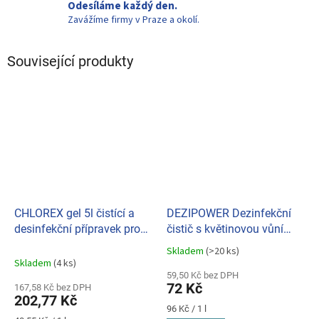
Odesíláme každý den.
Zavážíme firmy v Praze a okolí.
Související produkty
CHLOREX gel 5l čistící a
DEZIPOWER Dezinfekční
desinfekční přípravek pro
čistič s květinovou vůní
celý dům (SP)
750ml
Skladem
(>20 ks)
Průměrné
Skladem
(4 ks)
hodnocení
59,50 Kč bez DPH
produktu
72 Kč
167,58 Kč bez DPH
je
202,77 Kč
5,0
Měrná
96 Kč / 1 l