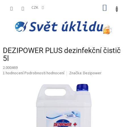
Přejít
NÁKUP
na
CZK
obsah
KOŠÍK
DEZIPOWER PLUS dezinfekční čistič
5l
2.000469
Průměrné
1 hodnocení
Podrobnosti hodnocení
Značka:
Dezipower
hodnocení
produktu
je
5,0
z
5
hvězdiček.