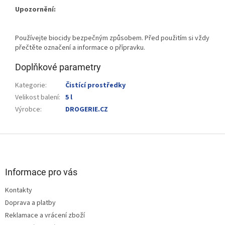
Upozornění:
Používejte biocidy bezpečným způsobem. Před použitím si vždy
přečtěte označení a informace o přípravku.
Doplňkové parametry
Kategorie
:
Čistící prostředky
Velikost balení
:
5 l
Výrobce
:
DROGERIE.CZ
Z
á
p
a
Informace pro vás
t
Kontakty
í
Doprava a platby
Reklamace a vrácení zboží