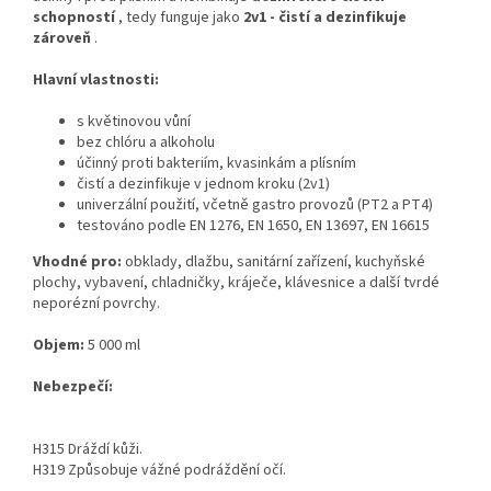
schopností
, tedy funguje jako
2v1 - čistí a dezinfikuje
zároveň
.
Hlavní vlastnosti:
s květinovou vůní
bez chlóru a alkoholu
účinný proti bakteriím, kvasinkám a plísním
čistí a dezinfikuje v jednom kroku (2v1)
univerzální použití, včetně gastro provozů (PT2 a PT4)
testováno podle EN 1276, EN 1650, EN 13697, EN 16615
Vhodné pro:
obklady, dlažbu, sanitární zařízení, kuchyňské
plochy, vybavení, chladničky, kráječe, klávesnice a další tvrdé
neporézní povrchy.
Objem:
5 000 ml
Nebezpečí:
H315 Dráždí kůži.
H319 Způsobuje vážné podráždění očí.