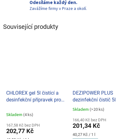
Odesíláme každý den.
Zavážíme firmy v Praze a okolí.
Související produkty
CHLOREX gel 5l čistící a
DEZIPOWER PLUS
desinfekční přípravek pro
dezinfekční čistič 5l
celý dům (SP)
Skladem
(>20 ks)
Průměrné
Skladem
(4 ks)
hodnocení
166,40 Kč bez DPH
produktu
201,34 Kč
167,58 Kč bez DPH
je
202,77 Kč
5,0
Měrná
40,27 Kč / 1 l