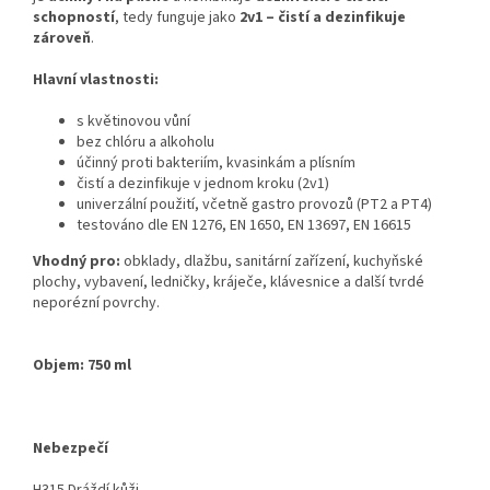
schopností
, tedy funguje jako
2v1 – čistí a dezinfikuje
zároveň
.
Hlavní vlastnosti:
s květinovou vůní
bez chlóru a alkoholu
účinný proti bakteriím, kvasinkám a plísním
čistí a dezinfikuje v jednom kroku (2v1)
univerzální použití, včetně gastro provozů (PT2 a PT4)
testováno dle EN 1276, EN 1650, EN 13697, EN 16615
Vhodný pro:
obklady, dlažbu, sanitární zařízení, kuchyňské
plochy, vybavení, ledničky, kráječe, klávesnice a další tvrdé
neporézní povrchy.
Objem: 750 ml
Nebezpečí
H315 Dráždí kůži.