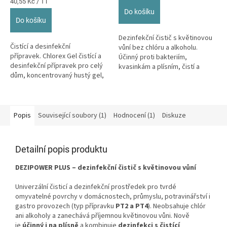
z
Měrná
cena:
40,55 Kč / 1 l
cena:
5
Do košíku
hvězdiček.
Do košíku
Dezinfekční čistič s květinovou
Čistící a desinfekční
vůní bez chlóru a alkoholu.
přípravek. Chlorex Gel čistící a
Účinný proti bakteriím,
desinfekční přípravek pro celý
kvasinkám a plísním, čistí a
dům, koncentrovaný hustý gel,
dezinfikuje zároveň.
ničí bakterie, odolávající...
Popis
Související soubory (1)
Hodnocení (1)
Diskuze
Detailní popis produktu
DEZIPOWER PLUS – dezinfekční čistič s květinovou vůní
Univerzální čisticí a dezinfekční prostředek pro tvrdé
omyvatelné povrchy v domácnostech, průmyslu, potravinářství i
gastro provozech (typ přípravku
PT2 a PT4
). Neobsahuje chlór
ani alkoholy a zanechává příjemnou květinovou vůni. Nově
je
účinný i na plísně
a kombinuje
dezinfekci s čistící