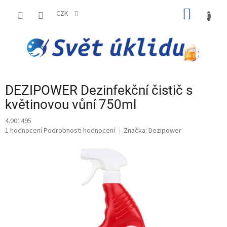
Přejít
NÁKUP
na
CZK
obsah
KOŠÍK
DEZIPOWER Dezinfekční čistič s
květinovou vůní 750ml
4.001495
Průměrné
1 hodnocení
Podrobnosti hodnocení
Značka:
Dezipower
hodnocení
produktu
je
5,0
z
5
hvězdiček.