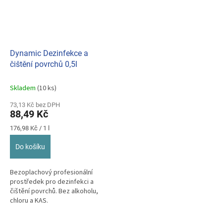
Dynamic Dezinfekce a
čištění povrchů 0,5l
Skladem
(10 ks)
73,13 Kč bez DPH
88,49 Kč
Měrná
176,98 Kč / 1 l
cena:
Do košíku
Bezoplachový profesionální
prostředek pro dezinfekci a
čištění povrchů. Bez alkoholu,
chloru a KAS.