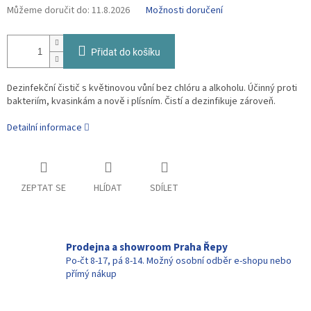
Můžeme doručit do:
11.8.2026
Možnosti doručení
Přidat do košíku
Dezinfekční čistič s květinovou vůní bez chlóru a alkoholu. Účinný proti
bakteriím, kvasinkám a nově i plísním.
Čistí a dezinfikuje zároveň
.
Detailní informace
ZEPTAT SE
HLÍDAT
SDÍLET
Prodejna a showroom Praha Řepy
Po-čt 8-17, pá 8-14. Možný osobní odběr e-shopu nebo
přímý nákup