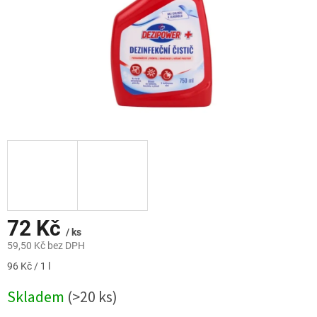
72 Kč
/ ks
59,50 Kč bez DPH
Měrná
96 Kč / 1 l
cena:
Skladem
(>20 ks)